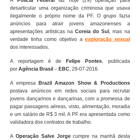
A
Polícia Federal
faz hoje (29) operação para
desarticular uma organização criminosa que usava
ilegalmente o próprio nome da PF. O grupo fazia
anúncios para atrair jovens amazonenses a
apresentações artísticas na
Coreia do Sul
, mas na
verdade tinha como objetivo a
exploração sexual
dos interessados.
A reportagem é de
Felipe Pontes
, publicada
por
Agência Brasil
–
EBC
, 29-07-2016.
A empresa
Brazil Amazon Show & Productions
postava anúnicos em redes sociais para recrutar
jovens dançarinos e dançarinas, com a promessa de
pagar passagens aéreas, visto, alimentação, moradia
e um salário de R$ 3 mil. A PF era apresentada como
validadora dos contratos de trabalho.
A
Operação Salve Jorge
cumpre na manhã desta