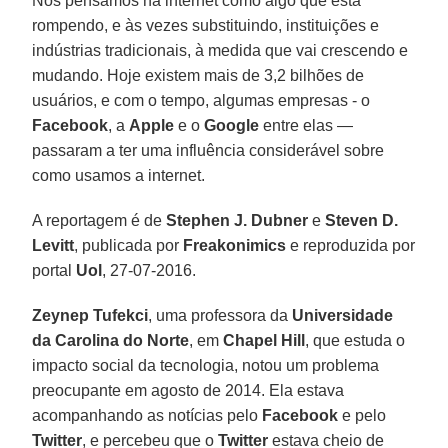
Nós pensamos na internet como algo que está
rompendo, e às vezes substituindo, instituições e
indústrias tradicionais, à medida que vai crescendo e
mudando. Hoje existem mais de 3,2 bilhões de
usuários, e com o tempo, algumas empresas - o
Facebook
, a
Apple
e o
Google
entre elas —
passaram a ter uma influência considerável sobre
como usamos a internet.
A reportagem é de
Stephen J. Dubner
e
Steven D.
Levitt
, publicada por
Freakonimics
e reproduzida por
portal
Uol
, 27-07-2016.
Zeynep Tufekci
, uma professora da
Universidade
da Carolina do Norte
, em
Chapel Hill
, que estuda o
impacto social da tecnologia, notou um problema
preocupante em agosto de 2014. Ela estava
acompanhando as notícias pelo
Facebook
e pelo
Twitter
, e percebeu que o
Twitter
estava cheio de