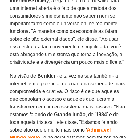
Internet&Society
, alega que o maior desafio para
uma internet aberta é o fato de que a maioria dos
consumidores simplesmente não sabem nem se
importam tanto como o universo online realmente
funciona. "A maneira como os economistas falam
sobre ele são externalidades", ele disse. "Ao usar
essa estrutura tão conveniente e simplificada, você
está abraçando um sistema que torna a inovação, a
criatividade e a divergência um pouco mais difíceis."
Na visão de
Benkler
- e talvez na sua também - a
internet tem o potencial de criar uma sociedade mais
comprometida e criativa. O risco é de que aqueles
que controlam o acesso e aqueles que lucram a
transformem em um ecossistema mais passivo. "Não
estamos falando do
Grande Irmão
, de '
1984
' e de
toda aquela tristeza", ele disse. "Estamos falando
sobre algo que é muito mais como '
Admirável
Mundo Novo
', e no geral estamos bem felizes no dia