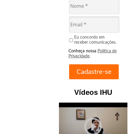
Eu concordo em
receber comunicações.
Conheça nossa
Política de
Privacidade
.
Vídeos IHU
play_circle_outline