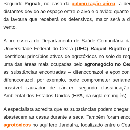
Segundo
Pignati
, no caso da
pulverização aérea
, a de
distantes devido ao espaço entre o alvo e o avião: quanto
da lavoura que receberá os defensivos, maior será a d
vento.
A professora do Departamento de Saúde Comunitária d
Universidade Federal do Ceará (
UFC
)
Raquel Rigotto
p
identificou princípios ativos de agrotóxicos no solo da re
uma das áreas mais ocupadas pelo
agronegócio no Ce
as substâncias encontradas – difenoconazol e epoxicon
difenoconazol, por exemplo, pode comprometer seriame
possível causador de câncer, segundo classificaçã
Ambiental dos Estados Unidos (
EPA
, na sigla em inglês).
A especialista acredita que as substâncias podem chegar
abastecem as casas durante a seca. Também foram encon
agrotóxicos
no aquífero Jandaíra, localizado entre o Ce