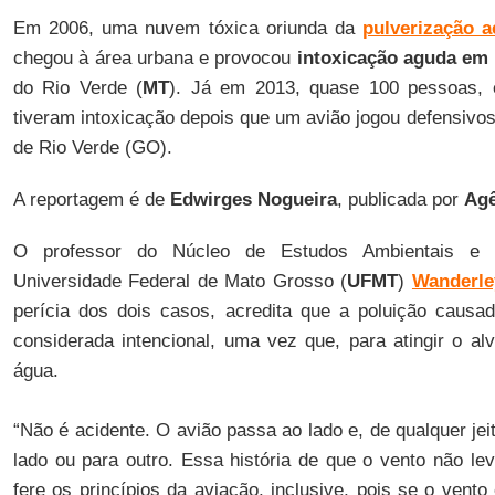
Em 2006, uma nuvem tóxica oriunda da
pulverização 
chegou à área urbana e provocou
intoxicação aguda em 
do Rio Verde (
MT
). Já em 2013, quase 100 pessoas, e
tiveram intoxicação depois que um avião jogou defensivo
de Rio Verde (GO).
A reportagem é de
Edwirges Nogueira
, publicada por
Agê
O professor do Núcleo de Estudos Ambientais e 
Universidade Federal de Mato Grosso (
UFMT
)
Wanderle
perícia dos dois casos, acredita que a poluição causa
considerada intencional, uma vez que, para atingir o al
água.
“Não é acidente. O avião passa ao lado e, de qualquer jei
lado ou para outro. Essa história de que o vento não le
fere os princípios da aviação, inclusive, pois se o vento