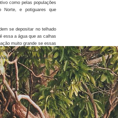
utivo como pelas populações
o Norte, e potiguares que
dem se depositar no telhado
 é essa a água que as calhas
pação muito grande se essas
o das famílias nos períodos
rodutos”, indaga
Raquel
.