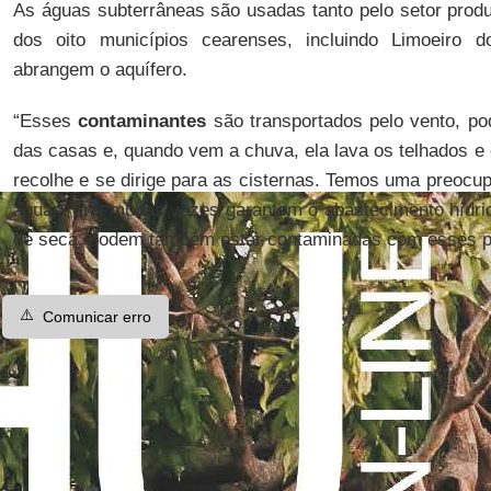
As águas subterrâneas são usadas tanto pelo setor prod
dos oito municípios cearenses, incluindo Limoeiro d
abrangem o aquífero.
“Esses
contaminantes
são transportados pelo vento, po
das casas e, quando vem a chuva, ela lava os telhados e
recolhe e se dirige para as cisternas. Temos uma preocu
águas, que muitas vezes garantem o abastecimento hídric
de seca, podem também estar contaminadas com esses p
⚠️
Comunicar erro