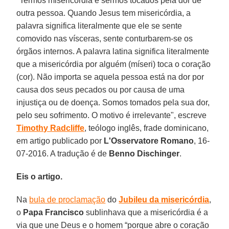
"Termos misericórdia é sermos tocados pela dor de
outra pessoa. Quando Jesus tem misericórdia, a
palavra significa literalmente que ele se sente
comovido nas vísceras, sente conturbarem-se os
órgãos internos. A palavra latina significa literalmente
que a misericórdia por alguém (míseri) toca o coração
(cor). Não importa se aquela pessoa está na dor por
causa dos seus pecados ou por causa de uma
injustiça ou de doença. Somos tomados pela sua dor,
pelo seu sofrimento. O motivo é irrelevante", escreve
Timothy Radcliffe
, teólogo inglês, frade dominicano,
em artigo publicado por
L'Osservatore Romano
, 16-
07-2016. A tradução é de
Benno Dischinger
.
Eis o artigo.
Na
bula de proclamação
do
Jubileu da misericórdia
,
o
Papa Francisco
sublinhava que a misericórdia é a
via que une Deus e o homem “porque abre o coração