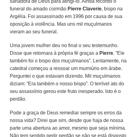
sanadora de Deus para atingi-lo. Ainda recordo o
funeral do amado coirmão
Pierre Claverie
, bispo na
Argélia. Foi assassinado em 1996 por causa de sua
oposição à violência. Mas uns mil muçulmanos
vieram ao seu funeral.
Uma jovem mulher deu no final o seu testemunho.
Disse que retornara à própria fé graças a
Pierre
. “Ele
também foi o bispo dos muçulmanos”. Lentamente, na
catedral começou a ressoar um murmúrio em árabe.
Perguntei o que estavam dizendo. Mil muçulmanos
diziam: “Era também o nosso bispo”. O terrível ato do
seu assassínio gerou este fruto inesperado. Isto é o
perdão.
Pode a graça de Deus remediar sempre os erros da
nossa vida? Direi que sim, desde que haja de nossa
parte uma abertura ao amor, mesmo que seja mínima.
Não tem sentido pedir perdão se não se está disposto