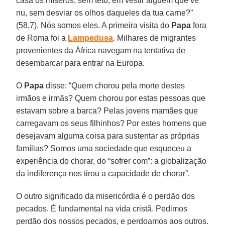
casa os míseros, sem teto, em vestir alguém que vê
nu, sem desviar os olhos daqueles da tua carne?”
(58,7). Nós somos eles. A primeira visita do
Papa
fora
de Roma foi a
Lampedusa
. Milhares de migrantes
provenientes da África navegam na tentativa de
desembarcar para entrar na Europa.
O
Papa
disse: “Quem chorou pela morte destes
irmãos e irmãs? Quem chorou por estas pessoas que
estavam sobre a barca? Pelas jovens mamães que
carregavam os seus filhinhos? Por estes homens que
desejavam alguma coisa para sustentar as próprias
famílias? Somos uma sociedade que esqueceu a
experiência do chorar, do “sofrer com”: a globalização
da indiferença nos tirou a capacidade de chorar”.
O outro significado da misericórdia é o perdão dos
pecados. É fundamental na vida cristã. Pedimos
perdão dos nossos pecados, e perdoamos aos outros.