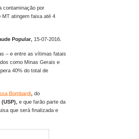
da contaminação por
 MT atingem faixa até 4
aude Popular,
15-07-2016.
s – e entre as vítimas fatais
tados como Minas Gerais e
upera 40% do total de
issa Bombardi
,
do
o
(USP),
e que farão parte da
uisa que será finalizada e