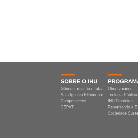
SOBRE O IHU
PROGRAM
Gênese, missão e rotas
Observasinos
Sala Ignacio Ellacuría e
Teologia Pública
Companheiros
IHU Fronteiras
CEPAT
Repensando a E
Sociedade Suste