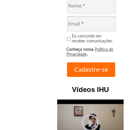
Eu concordo em
receber comunicações.
Conheça nossa
Política de
Privacidade
.
Vídeos IHU
play_circle_outline