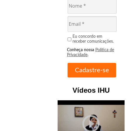
Eu concordo em
receber comunicações.
Conheça nossa
Política de
Privacidade
.
Vídeos IHU
play_circle_outline