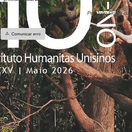
Por João Flores da
⚠️
Comunicar erro