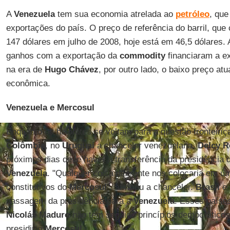
A
Venezuela
tem sua economia atrelada ao
petróleo
, qu
exportações do país. O preço de referência do barril, que 
147 dólares em julho de 2008, hoje está em 46,5 dólares.
ganhos com a exportação da
commodity
financiaram a e
na era de
Hugo Chávez
, por outro lado, o baixo preço atu
econômica.
Venezuela e Mercosul
Enquanto os holofotes se voltam para a questão fronteiriç
Colômbia
, no
Uruguai
a chanceler venezuelana,
Delcy R
próximos dias deve haver a transferência da presidência
Venezuela
. "Qualquer coisa diferente nos colocaria em u
constitutivos do
Mercosul
”, afirmou a chanceler.
Brasil
e
passagem da presidência para a
Venezuela
. Esses paíse
Nicolás Maduro
não tem seguido princípios democráticos 
presidir o
Mercosul
.