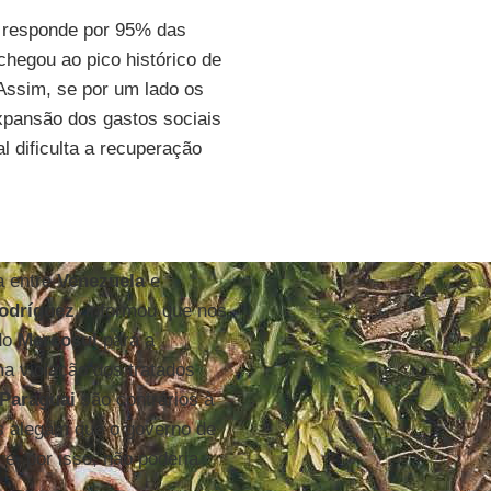
e responde por 95% das
chegou ao pico histórico de
 Assim, se por um lado os
xpansão dos gastos sociais
al dificulta a recuperação
a entre
Venezuela
e
odríguez
, informou que nos
 do
Mercosul
para a
ma violação dos tratados
Paraguai
são contrários à
s alegam que o governo de
e, por isso, não poderia