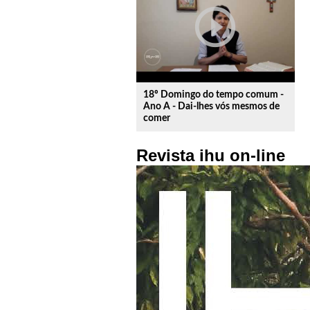
play_circle_outline
18º Domingo do tempo comum -
Ano A - Dai-lhes vós mesmos de
comer
Revista ihu on-line