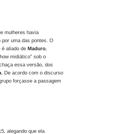
de mulheres havia
m por uma das pontes. O
e é aliado de
Maduro
,
how midiático” sob o
echaça essa versão, dos
a
. De acordo com o discurso
m grupo forçasse a passagem
15, alegando que ela