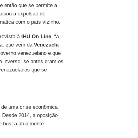
de então que se permite a
causou a expulsão de
mática com o país vizinho.
revista à
IHU On-Line
, “a
ina, que vem da
Venezuela
 governo venezuelano e que
do inverso: se antes eram os
 venezuelanos que se
l de uma crise econômica
l. Desde 2014, a oposição
 e busca atualmente