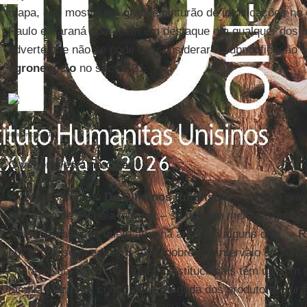
mapa, que mostra um grande cinturão de intoxicações no 
Paulo e Paraná aparecem em destaque em qualquer dos 
adverte que não se pode desconsiderar a subnotificação n
agronegócio
no século 21.
Imagem: Sul21
O veneno está na cidade
A conversa com o
De Olho nos Ruralistas
– durante grav
programa de TV pela internet – se deu em meio a algumas
alvissareiras para quem atua na área. Há alguns dias, a
R
em um de seus espaços mais nobres, o intervalo do Jorn
em favor do “
agro
”. Os vídeos institucionais têm um tom
família
Marinho
, com defesa rasgada dos produtores rurai