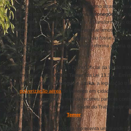
“Querem substituir a ideia do latifúndio como atraso”, re
que, além do tema dos
agrotóxicos
, o
agronegócio
é o r
escravo e desmatamento. E questiona a transformação d
modelo de nação. “A alternativa que almejaríamos seria a
sociedade em que esse tipo de insumo não fosse utilizad
agroecológica com base em uma ampla reforma agrária qu
de estar na sociedade.”
No mesmo dia da entrevista, o Diário Oficial da União tro
presidente provisório,
Michel Temer
, da Lei 13.301. Em m
iniciativas de combate à
dengue
e à
zika
, a legislação tr
realize
pulverização aérea
de venenos em cidades, sob o 
mosquito
Aedes aegypti
. A medida recebeu parecer cont
Vigilância em Saúde Ambiental e Saúde do Trabalhador do
posição que foi ignorada por
Temer
.
Larissa
considera que a medida representa um grande re