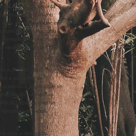
sume
Larissa
. Ela recorda
esponsável por trabalho
o setor
agroexportador
em
 construção de uma outra
o. Almejamos uma agricultura
e revolucione essa forma
uxe a sanção, pelo
eio a uma série de
az a autorização para que se
pretexto de combate ao
rário do Departamento de
 Ministério da Saúde,
trocesso e demonstra