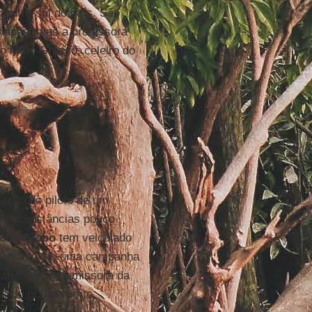
centro-sul do país. São
mapas, mas a professora
o Mato Grosso, celeiro do
ação do piloto de um
 circunstâncias pouco
ede Globo
tem veiculado
al Nacional, uma campanha
 raríssimo na emissora da
s de grande porte.