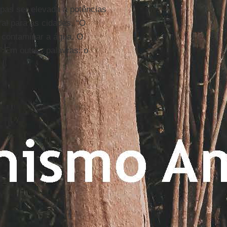
pas ser elevada a potências
al para as cidades. “O
i contaminar a água. O
” Em outras palavras: o