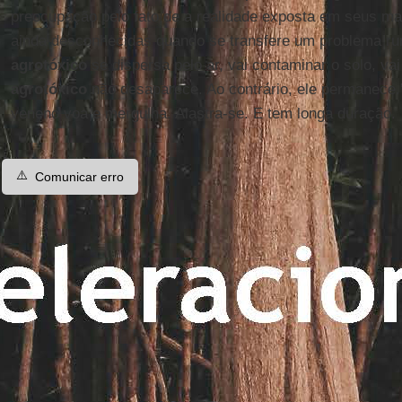
preocupação pelo fato de a realidade exposta em seus ma
ainda desconhecidas quando se transfere um problema rur
agrotóxico
se dispersa pelo ar, vai contaminar o solo, va
agrotóxico
não desaparece. Ao contrário, ele permanece.
veneno voa e mergulha. Alastra-se. E tem longa duração.
⚠️
Comunicar erro