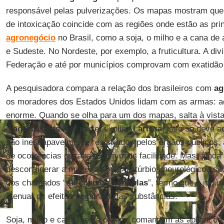
responsável pelas pulverizações. Os mapas mostram que
de intoxicação coincide com as regiões onde estão as prin
agronegócio
no Brasil, como a soja, o milho e a cana de
e Sudeste. No Nordeste, por exemplo, a fruticultura. A di
Federação e até por municípios comprovam com exatidão
A pesquisadora compara a relação dos brasileiros com
ag
os moradores dos Estados Unidos lidam com as armas: a
enorme. Quando se olha para um dos mapas, salta à vista 
e
agrotóxicos
. Em parte, explica
Larissa
, isso se deve a
são inescapavelmente registrados pelos órgãos públicos, 
de ocorrências escapam com mais facilidade. Mas, ainda 
desconsiderar a maneira como distúrbios neurológicos são
dos chamados “
defensivos agrícolas
”, termo que a indúst
atenuar os efeitos negativos das substâncias.
Soja, milho e cana, nesta ordem, comandam as aplicaçõe