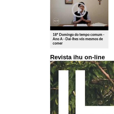
play_circle_outline
18º Domingo do tempo comum -
Ano A - Dai-lhes vós mesmos de
comer
Revista ihu on-line