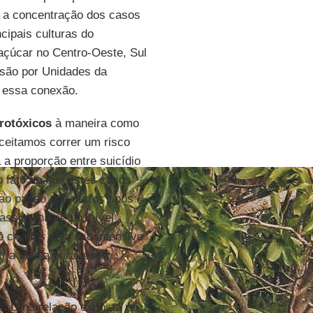
 a concentração dos casos
cipais culturas do
 açúcar no Centro-Oeste, Sul
visão por Unidades da
 essa conexão.
rotóxicos
à maneira como
ceitamos correr um risco
a proporção entre suicídio
o fato de que estes casos
ao passo que outros tipos
assim, não é possível
 criados pelo uso intensivo
ria utiliza para tentar
s. Uma relação exposta no