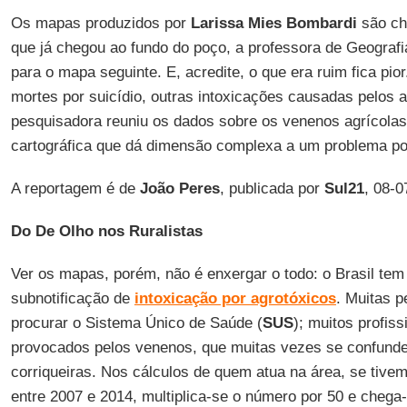
Os mapas produzidos por
Larissa Mies Bombardi
são ch
que já chegou ao fundo do poço, a professora de Geografi
para o mapa seguinte. E, acredite, o que era ruim fica pior
mortes por suicídio, outras intoxicações causadas pelos a
pesquisadora reuniu os dados sobre os venenos agrícol
cartográfica que dá dimensão complexa a um problema po
A reportagem é de
João Peres
, publicada por
Sul21
, 08-0
Do De Olho nos Ruralistas
Ver os mapas, porém, não é enxergar o todo: o Brasil te
subnotificação de
intoxicação por agrotóxicos
. Muitas 
procurar o Sistema Único de Saúde (
SUS
); muitos profis
provocados pelos venenos, que muitas vezes se confun
corriqueiras. Nos cálculos de quem atua na área, se tive
entre 2007 e 2014, multiplica-se o número por 50 e chega