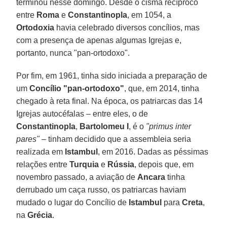
terminou nesse domingo. Desde o cisma recíproco
entre
Roma
e
Constantinopla
, em 1054, a
Ortodoxia
havia celebrado diversos concílios, mas
com a presença de apenas algumas Igrejas e,
portanto, nunca "pan-ortodoxo".
Por fim, em 1961, tinha sido iniciada a preparação de
um
Concílio "pan-ortodoxo"
, que, em 2014, tinha
chegado à reta final. Na época, os patriarcas das 14
Igrejas autocéfalas – entre eles, o de
Constantinopla
,
Bartolomeu I
, é o
"primus inter
pares"
– tinham decidido que a assembleia seria
realizada em
Istambul
, em 2016. Dadas as péssimas
relações entre
Turquia
e
Rússia
, depois que, em
novembro passado, a aviação de
Ancara
tinha
derrubado um caça russo, os patriarcas haviam
mudado o lugar do Concílio de
Istambul
para
Creta
,
na
Grécia
.