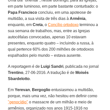
Uma dia "oriental", nesse domingo, para as Igrejas,
em parte luminoso, em parte bastante conturbado: o
Papa Francisco
concluiu, em uma apoteose de
multidão, a sua visita de três dias à
Armênia
,
enquanto, em
Creta
, o
Concílio ortodoxo
terminou a
sua semana de trabalhos, mas, entre as Igrejas
autocéfalas convocadas, apenas 10 estavam
presentes, enquanto quatro – incluindo a russa, à
qual pertence 60% dos 200 milhões de ortodoxos
espalhados pelo mundo – estava ausente.
A reportagem é de
Luigi Sandri
, publicada no jornal
Trentino
, 27-06-2016. A tradução é de
Moisés
Sbardelotto
.
Em
Yerevan
,
Bergoglio
entusiasmou a multidão,
porque, mais uma vez, não hesitou em definir como
"genocídio"
o massacre de um milhão e meio de
armênios, organizado nos anos 1915-1916 no