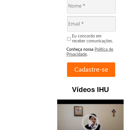
Eu concordo em
receber comunicações.
Conheça nossa
Política de
Privacidade
.
Vídeos IHU
play_circle_outline