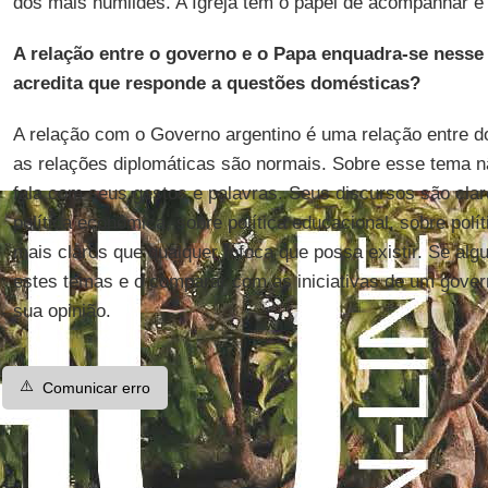
dos mais humildes. A Igreja tem o papel de acompanhar e vi
A relação entre o governo e o Papa enquadra-se nesse
acredita que responde a questões domésticas?
A relação com o Governo argentino é uma relação entre do
as relações diplomáticas são normais. Sobre esse tema n
fala com seus gestos e palavras. Seus discursos são cla
política econômica, sobre política educacional, sobre polít
mais claros que qualquer fofoca que possa existir. Se alg
estes temas e o comparar com as iniciativas de um gover
sua opinião.
⚠️
Comunicar erro