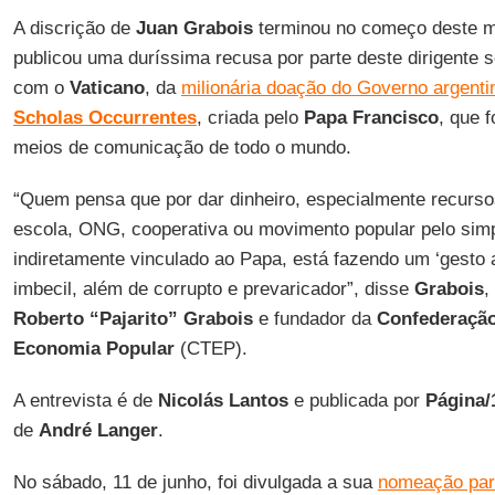
A discrição de
Juan Grabois
terminou no começo deste 
publicou uma duríssima recusa por parte deste dirigente so
com o
Vaticano
, da
milionária doação do Governo argentin
Scholas Occurrentes
, criada pelo
Papa Francisco
, que 
meios de comunicação de todo o mundo.
“Quem pensa que por dar dinheiro, especialmente recurso
escola, ONG, cooperativa ou movimento popular pelo simpl
indiretamente vinculado ao Papa, está fazendo um ‘gesto
imbecil, além de corrupto e prevaricador”, disse
Grabois
,
Roberto “Pajarito” Grabois
e fundador da
Confederação
Economia Popular
(CTEP).
A entrevista é de
Nicolás Lantos
e publicada por
Página/
de
André Langer
.
No sábado, 11 de junho, foi divulgada a sua
nomeação para