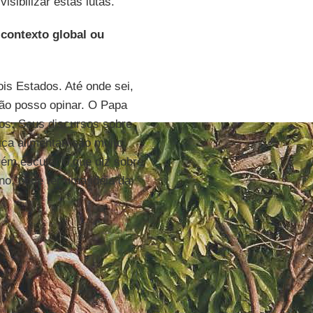
sibilizar estas lutas.
 contexto global ou
is Estados. Até onde sei,
ão posso opinar. O Papa
ros. Seus discursos sobre
ica alimentar, são muito
uém escutar o que diz sobre
no, pode ter uma ideia da