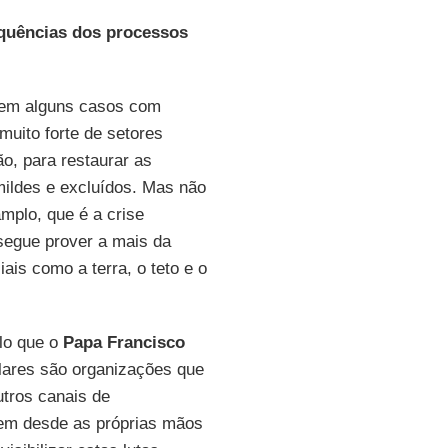
equências dos processos
 em alguns casos com
uito forte de setores
, para restaurar as
mildes e excluídos. Mas não
mplo, que é a crise
segue prover a mais da
is como a terra, o teto e o
lo que o
Papa Francisco
lares são organizações que
utros canais de
oem desde as próprias mãos