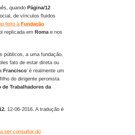
mês, quando
Página/12
cial, de vínculos fluidos
o feito à
Fundação
foi replicada em
Roma
e nos
s públicos, a uma fundação,
es fato de estar direta ou
 a
Francisco
’ é realmente um
 filho do dirigente peronista
 de Trabalhadores da
12
, 12-06-2016. A tradução é
 ser consultor do