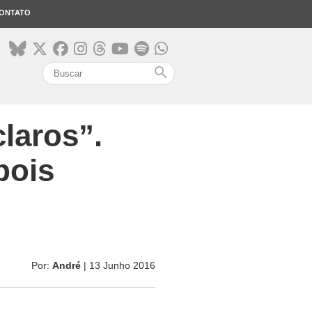
ONTATO
search
laros”.
bois
Por:
André
| 13 Junho 2016