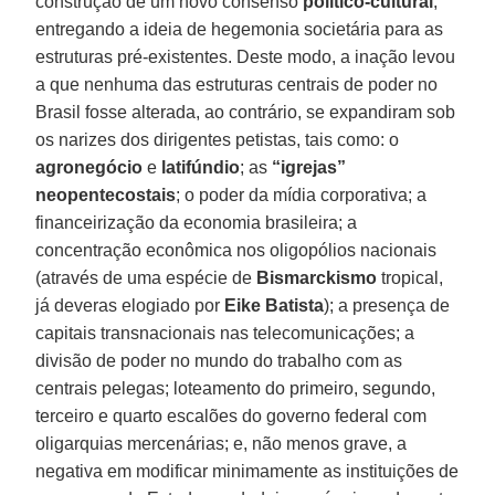
construção de um novo consenso
político-cultural
,
entregando a ideia de hegemonia societária para as
estruturas pré-existentes. Deste modo, a inação levou
a que nenhuma das estruturas centrais de poder no
Brasil fosse alterada, ao contrário, se expandiram sob
os narizes dos dirigentes petistas, tais como: o
agronegócio
e
latifúndio
; as
“igrejas”
neopentecostais
; o poder da mídia corporativa; a
financeirização da economia brasileira; a
concentração econômica nos oligopólios nacionais
(através de uma espécie de
Bismarckismo
tropical,
já deveras elogiado por
Eike Batista
); a presença de
capitais transnacionais nas telecomunicações; a
divisão de poder no mundo do trabalho com as
centrais pelegas; loteamento do primeiro, segundo,
terceiro e quarto escalões do governo federal com
oligarquias mercenárias; e, não menos grave, a
negativa em modificar minimamente as instituições de