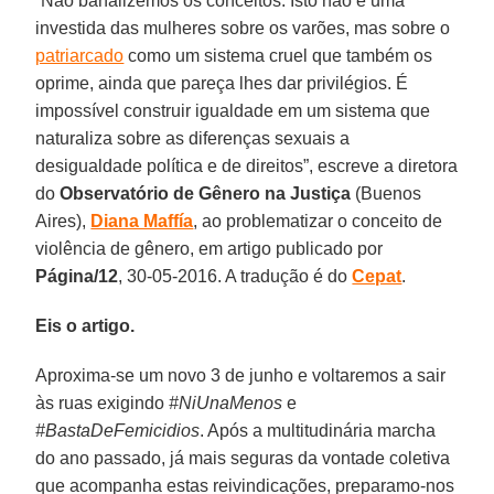
“Não banalizemos os conceitos. Isto não é uma
investida das mulheres sobre os varões, mas sobre o
patriarcado
como um sistema cruel que também os
oprime, ainda que pareça lhes dar privilégios. É
impossível construir igualdade em um sistema que
naturaliza sobre as diferenças sexuais a
desigualdade política e de direitos”, escreve a diretora
do
Observatório de Gênero na Justiça
(Buenos
Aires),
Diana Maffía
, ao problematizar o conceito de
violência de gênero, em artigo publicado por
Página/12
, 30-05-2016. A tradução é do
Cepat
.
Eis o artigo.
Aproxima-se um novo 3 de junho e voltaremos a sair
às ruas exigindo
#NiUnaMenos
e
#BastaDeFemicidios
. Após a multitudinária marcha
do ano passado, já mais seguras da vontade coletiva
que acompanha estas reivindicações, preparamo-nos