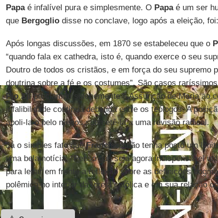
Papa
é infalível pura e simplesmente. O
Papa
é um ser hu
que
Bergoglio
disse no conclave, logo após a eleição, foi
Após longas discussões, em 1870 se estabeleceu que o
P
“quando fala ex cathedra, isto é, quando exerce o seu sup
Doutro de todos os cristãos, e em força do seu supremo p
doutrina sobre a fé e os costumes”. São casos raríssimo
Pio XII
proclamou solenemente a Assunção de Maria ao c
infalibilidade continua debatida entre os teólogos. A posiç
aboli-la o pelo menos submetê-la a uma revisão radical.
Já o simples fato que
Francisco
não tenha posto um limit
uma bela notícia: “Penso que seja agora indispensável util
para levar em frente a reflexão sobre as definições dogmá
polêmica no interior da Igreja católica e em sua relação co