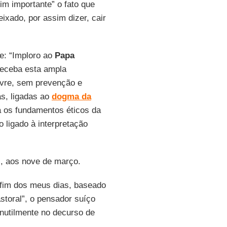
im importante” o fato que
ixado, por assim dizer, cair
te: “Imploro ao
Papa
receba esta ampla
ivre, sem prevenção e
as, ligadas ao
dogma da
na os fundamentos éticos da
 ligado à interpretação
s, aos nove de março.
 fim dos meus dias, baseado
storal”, o pensador suíço
inutilmente no decurso de