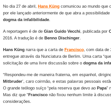
No dia 27 de abril,
Hans Küng
comunicou ao mundo que 
por ele lançado anteriormente de que abra a possibilidade
dogma da infalibilidade
.
A reportagem é de de
Gian Guido Vecchi
, publicada por
C
2016. A tradução é de
Benno Dischinger
.
Hans Küng
narra que a carta de
Francisco
, com data de 
entregue através da Nunciatura de Berlim. Uma carta “qu
solicitação de uma livre discussão sobre o
dogma da infa
“Respondeu-me de maneira fraterna, em espanhol, dirigin
Mitbruder
’, caro coirmão, e estas palavras pessoais est
O grande teólogo suíço “pela reserva que devo ao
Papa
” 
Mas diz que “
Francisco
não fixou nenhum limite à discuss
considerações.