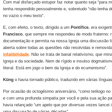
Com mal disfarçado estupor faz notar quanto seja “para m
tenha respondido pessoalmente e, sobretudo “não tenha de
no vazio o meu texto”.
E, com efeito, o texto, dirigido a um
Pontífice
, era exigen
Francisco
, que sempre me respondeu de modo fraterno: 
documentação e permita na nossa Igreja uma discussão l
aberta sobre todas as questões não resolvidas e removid
infalibilidade
. Não se trata de banal relativismo, que mi
Igreja e da sociedade. Nem de rígido e insulso dogmatismo
literal. Está em jogo o bem da Igreja e do ecumenismo”.
Küng
o havia tornado público, traduzido em várias língua
Por ocasião do octogésimo aniversário, “como teólogo no
e com uma profunda simpatia por você e pela sua ação pa
havia relançado “um apelo que por diversas vezes lancei 
uma discussão de várias décadas”.