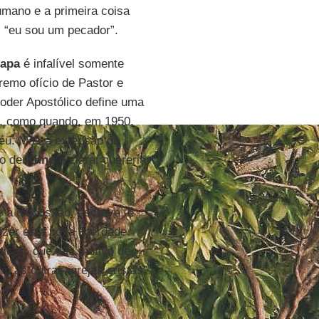
mano e a primeira coisa
: “eu sou um pecador”.
apa
é infalível somente
remo ofício de Pastor e
oder Apostólico define uma
s, como quando, em 1950,
éu. Mas a extensão da
ão de
Küng
é clara: quereria
e à discussão, escreve, é
izar esta nova liberdade
ticas, que são motivo de
m as outras igrejas cristãs”.