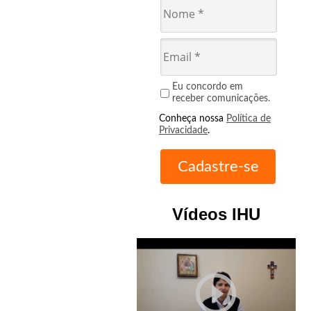
Eu concordo em
receber comunicações.
Conheça nossa
Política de
Privacidade
.
Vídeos IHU
play_circle_outline