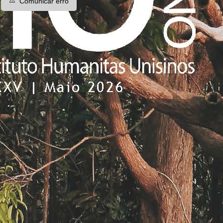
⚠️
Comunicar erro