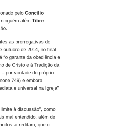
ionado pelo
Concílio
o, ninguém além
Tibre
são.
tes as prerrogativas do
 outubro de 2014, no final
é “o garante da obediência e
o de Cristo e à Tradição da
 – por vontade do próprio
cânone 749) e embora
diata e universal na Igreja”
limite à discussão”, como
is mal entendido, além de
muitos acreditam, que o