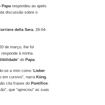
o
Papa
respondeu ao apelo
 da discussão sobre o
orriere della Sera
, 28-04-
20 de março, lhe foi
e responde à minha
libilidade
” do
Papa
.
do-se a mim como ‘
Lieber
ão em cursivo”, narra
Küng
.
não cita frases do
Pontífice
.
ão”, que “apreciou” as suas