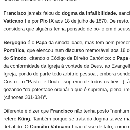
Francisco
jamais falou do
dogma da infalibilidade
, sanc
Vaticano I
e por
Pio IX
aos 18 de julho de 1870. De rest
considera que alguéns tenha pensado de pô-lo em discus
Bergoglio
é o
Papa
da sinodalidade, mas tem bem presen
Pontífice
, que elencou num discurso memorável aos 18 de
do
Sínodo
, citando o Código de Direito Canônico: o
Papa
da conformidade da Igreja à vontade de Deus, ao Evangelh
Igreja, pondo de parte todo arbítrio pessoal, embora sendo
Cristo – o “Pastor e Doutor supremo de todos os fiéis” (
gozando “da potestade ordinária que é suprema, plena, ime
(cânones 331-334)”.
Diferente é dizer que
Francisco
não tenha posto “nenhum 
refere
Küng
. Também porque se trata do dogma talvez ma
debatido. O
Concílio Vaticano I
não disse de fato, como 