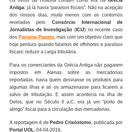
Os livros da História contam como era na
Grécia
Antiga
: já lá havia “
paraísos fiscais
”. Não na acepção
dos nossos dias, muito menos com os contornos
revelados pelo
Consórcio Internacional de
Jornalistas de Investigação
(
ICIJ
) no recente caso
dos
Panama Papers
, mas com um objetivo claro que
hoje perdura quando falamos de offshores e paraísos
fiscais: reduzir a carga tributária.
Para os comerciantes da Grécia Antiga não pagarem
impostos em Atenas sobre as mercadorias
importadas, havia quem desviasse os produtos para
algumas ilhas e ali os armazenasse para ficarem a
salvo de tributação. E assim acontecia na ilha de
Delos, que no Século II a.C. era já um “porto de
abrigo” fiscal para a circulação das mercadorias.
A reportagem é de
Pedro Crisóstomo
, publicada por
Portal UOL
, 04-04-2016.