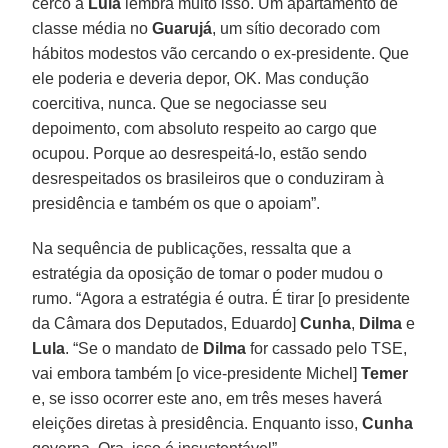
cerco a
Lula
lembra muito isso. Um apartamento de
classe média no
Guarujá
, um sítio decorado com
hábitos modestos vão cercando o ex-presidente. Que
ele poderia e deveria depor, OK. Mas condução
coercitiva, nunca. Que se negociasse seu
depoimento, com absoluto respeito ao cargo que
ocupou. Porque ao desrespeitá-lo, estão sendo
desrespeitados os brasileiros que o conduziram à
presidência e também os que o apoiam”.
Na sequência de publicações, ressalta que a
estratégia da oposição de tomar o poder mudou o
rumo. “Agora a estratégia é outra. É tirar [o presidente
da Câmara dos Deputados, Eduardo]
Cunha
,
Dilma
e
Lula
. “Se o mandato de
Dilma
for cassado pelo TSE,
vai embora também [o vice-presidente Michel]
Temer
e, se isso ocorrer este ano, em três meses haverá
eleições diretas à presidência. Enquanto isso,
Cunha