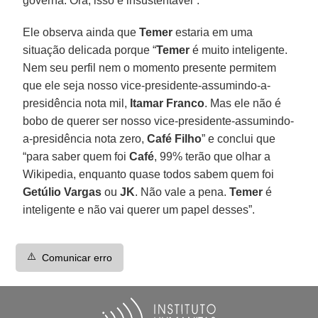
governa. Ora, isso é insustentável”.
Ele observa ainda que
Temer
estaria em uma
situação delicada porque “
Temer
é muito inteligente.
Nem seu perfil nem o momento presente permitem
que ele seja nosso vice-presidente-assumindo-a-
presidência nota mil,
Itamar Franco
. Mas ele não é
bobo de querer ser nosso vice-presidente-assumindo-
a-presidência nota zero,
Café Filho
” e conclui que
“para saber quem foi
Café
, 99% terão que olhar a
Wikipedia, enquanto quase todos sabem quem foi
Getúlio Vargas
ou
JK
. Não vale a pena.
Temer
é
inteligente e não vai querer um papel desses”.
⚠️
Comunicar erro