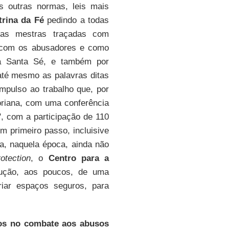
s outras normas, leis mais
trina da Fé
pedindo a todas
nhas mestras traçadas com
r com os abusadores e como
ela Santa Sé, e também por
 até mesmo as palavras ditas
mpulso ao trabalho que, por
oriana, com uma conferência
, com a participação de 110
 primeiro passo, incluisive
a, naquela época, ainda não
otection
, o
Centro para a
rução, aos poucos, de uma
criar espaços seguros, para
os no combate aos abusos