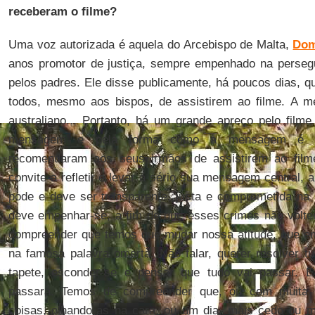
receberam o filme?
Uma voz autorizada é aquela do Arcebispo de Malta,
Dom
anos promotor de justiça, sempre empenhado na perseg
pelos padres. Ele disse publicamente, há poucos dias, q
todos, mesmo aos bispos, de assistirem ao filme. A 
australiano... Portanto, há um grande apreço pelo filme
mensagem e pela forma como a mensagem é tra
recomendaram aos seus irmãos de assistirem ao filme
convite a refletir e levar a sério sua mensagem central, a
pode e deve ser transparente, justa e comprometida na
deve empenhar-se, a fim de que esses crimes não voltem
compreender que temos que mudar nossa atitude, que em
na famosa palavra omertà. Não falar, querer resolver t
tapete, esconder-se e pensar que tudo vai passar. É
passará. Temos de compreender que, ou com muita 
coisas, olhando-as na cara, ou um dia, mais cedo ou m