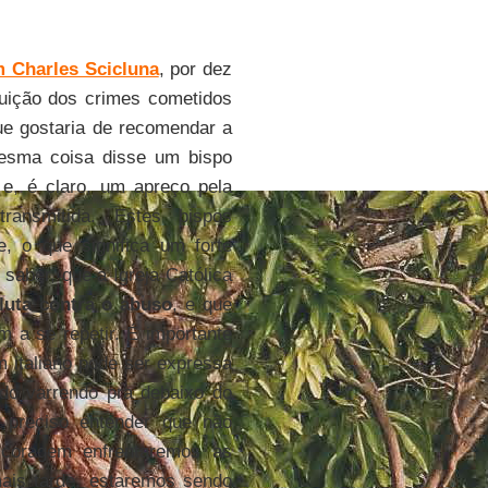
 Charles Scicluna
, por dez
uição dos crimes cometidos
ue gostaria de recomendar a
mesma coisa disse um bispo
 e, é claro, um apreço pela
nsmitida. Estes bispos
, o que significa um forte
 saber, que a Igreja Católica
luta contra o abuso
, e que
 a se repetir. É importante
 italiano pode ser expressa
udo varrendo pra debaixo do
 preciso entender que não
coragem enfrentaremos as
ais tarde, estaremos sendo