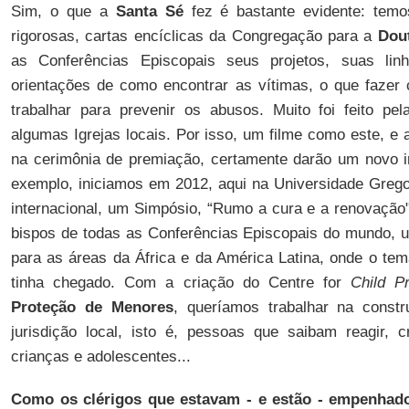
Sim, o que a
Santa Sé
fez é bastante evidente: temo
rigorosas, cartas encíclicas da Congregação para a
Dou
as Conferências Episcopais seus projetos, suas li
orientações de como encontrar as vítimas, o que faze
trabalhar para prevenir os abusos. Muito foi feito p
algumas Igrejas locais. Por isso, um filme como este, e
na cerimônia de premiação, certamente darão um novo i
exemplo, iniciamos em 2012, aqui na Universidade Greg
internacional, um Simpósio, “Rumo a cura e a renovação"
bispos de todas as Conferências Episcopais do mundo, um
para as áreas da África e da América Latina, onde o tem
tinha chegado. Com a criação do Centre for
Child Pr
Proteção de Menores
, queríamos trabalhar na const
jurisdição local, isto é, pessoas que saibam reagir, 
crianças e adolescentes...
Como os clérigos que estavam - e estão - empenhad