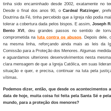
tinha sido encaminhado desde 2002, exatamente no te
Desde o final dos anos 90, o
Cardeal Ratzinger
, pre
Doutrina da Fé, tinha percebido que a Igreja não podia ma
tolerar a cobertura dada pelos bispos. E assim,
Joseph R
Bento XVI
, deu grandes passos no sentido de torna
comprometida na
luta contra os abusos
. Depois dele,
na mesma linha, reforçando ainda mais as leis da Igr
Comissão para a Proteção dos Menores. Algumas medidas
e aguardamos ulteriores desenvolvimentos nesta mesma
clara mensagem de que a Igreja Católica, em suas lidera
situação e quer, e precisa, continuar na luta pela just
vítimas.
Podemos dizer, então, que desde os acontecimentos a
data de hoje, muita coisa foi feita pela Santa Sé e pel
mundo, para a proteção dos menores?