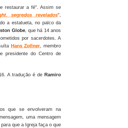
e restaurar a fé". Assim se
ght, segredos revelados
",
do a estatueta, no palco da
ston Globe
, que há 14 anos
cometidos por sacerdotes. A
suíta
Hans Zollner
, membro
e presidente do Centro de
16. A tradução
é de
Ramiro
 os que se envolveram na
sa mensagem, uma mensagem
para que a Igreja faça o que