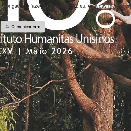
obrigados a fazê-lo. É esta, penso eu, uma das mensagen
⚠️
Comunicar erro