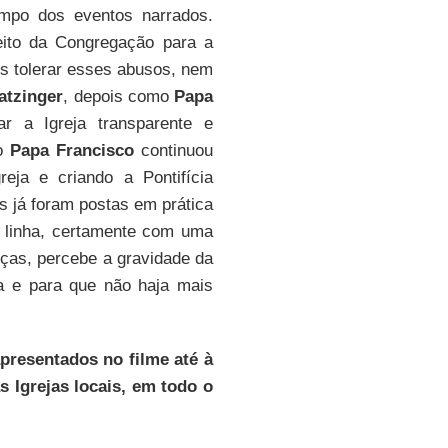
mpo dos eventos narrados.
feito da Congregação para a
is tolerar esses abusos, nem
atzinger
, depois como
Papa
r a Igreja transparente e
 o
Papa Francisco
continuou
eja e criando a Pontifícia
 já foram postas em prática
 linha, certamente com uma
nças, percebe a gravidade da
iça e para que não haja mais
presentados no filme até à
as Igrejas locais, em todo o