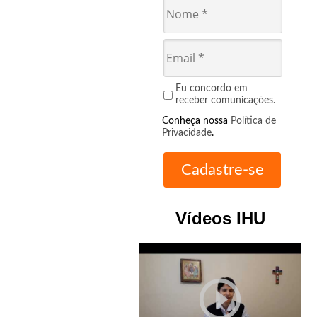
Eu concordo em
receber comunicações.
Conheça nossa
Política de
Privacidade
.
Vídeos IHU
play_circle_outline