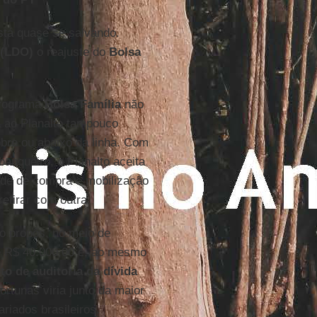
stá quase se salvando.
 (LDO)
o reajuste do
Bolsa
programa
Bolsa Família
não
 ao Planalto tampouco
obre ou abaixo da linha. Com
anqueiro, o Planalto aceita
ade de compra e mobilização
retirar com outra.
o propôs, no meio de
de R$ 40.000,00 e, ao mesmo
to de auditoria da dívida
rtunas viria junto da maior
lariados brasileiros.