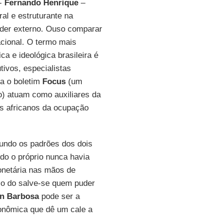
 -
Fernando Henrique
–
al e estruturante na
der externo. Ouso comparar
cional. O termo mais
ca e ideológica brasileira é
tivos, especialistas
ra o boletim
Focus
(um
o) atuam como auxiliares da
os africanos da ocupação
undo os padrões dos dois
ndo o próprio nunca havia
onetária nas mãos de
co do salve-se quem puder
n Barbosa
pode ser a
onômica que dê um cale a