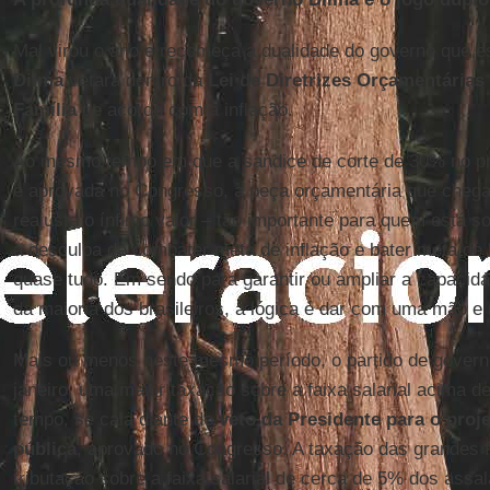
Mal virou o ano e recomeça a dualidade do governo que e
Dilma
vetara dentro da
Lei de Diretrizes Orçamentárias
Família
de acordo com a inflação.
Ao mesmo tempo em que a sandice de corte de 30% no 
é aprovada no Congresso, a peça orçamentária que chega
reajusta o ínfimo valor – tão importante para quem está s
a desculpa de combater meta de inflação e bater meta de b
quase tudo. Em sendo para garantir ou ampliar a capacid
da maioria dos brasileiros, a lógica é dar com uma mão e 
Mais ou menos neste mesmo período, o partido de govern
janeiro, uma maior taxação sobre a faixa salarial acima 
tempo, se cala diante do
veto da Presidente para o proje
pública
, aprovado no Congresso. A taxação das grandes fo
tributação sobre a faixa salarial de cerca de 5% dos assa