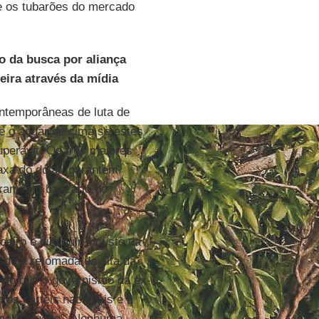
e os tubarões do mercado
co da busca por aliança
ira através da mídia
ntemporâneas de luta de
re o andar de cima se estes
perávit. Os três maiores
xa do dólar, garantem
ramento bancário do
ceiro e diminuir o custo da
sde a retomada da alta da
bvio que o governismo da ex-
 os cartéis nacionais e a
como "solução". Nenhuma