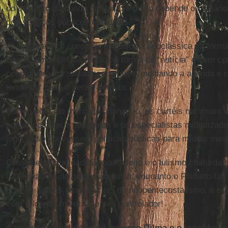
do conjunto da dívida da União e disso depende os salári
dos serviços públicos estaduais.
Assim fica fácil construir hegemonia neoclássica na forma
Basta com difundir opinião na forma de “notícia” e sem con
conglomerados midiáticos seguem moldando a agenda e c
tendo por base o senso comum.
Os tubarões do mercado financeiro, os cartéis nacionais 
contar com seus papagaios e os especialistas midiatizados
jogo, caso houvessem políticas públicas para mídias mass
Obviamente que nada disso foi feito e o lulismo chafurda 
incentivadora do golpe paraguaio, enquanto o Planalto faz
com os líderes empresariais do neopentecostalismo, a co
com a Igreja Universal e seu controlador!
A profunda dualidade do governo Dilma e o jogo duplo