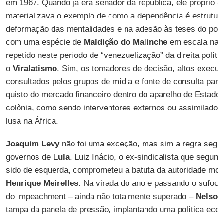
em 1967. Quando já era senador da república, ele próprio
materializava o exemplo de como a dependência é estrutur
deformação das mentalidades e na adesão às teses do po
com uma espécie de
Maldição do Malinche
em escala na
repetido neste período de “venezuelização” da direita políti
o
Viralatismo
. Sim, os tomadores de decisão, altos execu
consultados pelos grupos de mídia e fonte de consulta pa
quisto do mercado financeiro dentro do aparelho de Estad
colônia, como sendo interventores externos ou assimilad
lusa na África.
Joaquim Levy
não foi uma exceção, mas sim a regra seg
governos de
Lula
. Luiz Inácio, o ex-sindicalista que segu
sido de esquerda, comprometeu a batuta da autoridade m
Henrique Meirelles
. Na virada do ano e passando o sufo
do impeachment – ainda não totalmente superado –
Nelso
tampa da panela de pressão, implantando uma política ec