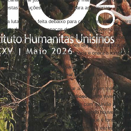
destas “soluções” aponta saída para as maiorias.
Na luta política feita debaixo para cima, aumentar as m
forte é diminuir os espaços de quase autogoverno do age
recursos coletivos através do Estado para eles e somente
propostas assassinas de reduções de programas sociais o
que o salário faz pressão inflacionária e onera o rombo do
Como sempre, assim que o salário mínimo passou para R$ 
Rede Globo
, através do
Jornal Nacional
, se superou em 
Tiveram a capacidade de colocar a fala de um monetarist
atendendo pelo nome de
Raul Velloso
e este teve a corag
renegociação da dívida dos estados com a União iria aum
austeridade. Isso na mesma edição quando houve a cobert
Só se esqueceu de dizer, o monetarista que é fonte dos m
conjunto desta dívida, já paga ao menos 26 vezes, incide