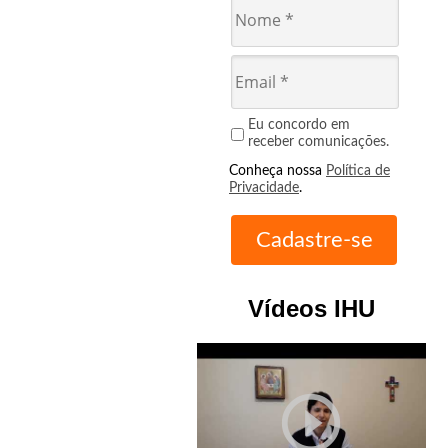
Eu concordo em
receber comunicações.
Conheça nossa
Política de
Privacidade
.
Vídeos IHU
play_circle_outline