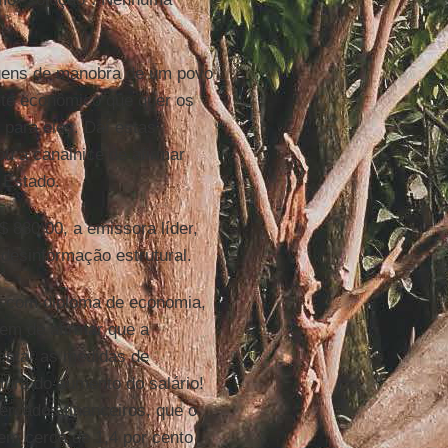
argens de manobra de um povo
nte econômico que quer os
 para eles. Daí estas
u a canalhice de afirmar
 Estado.
880,00, a emissora líder,
desinformação estrutural.
a com diploma de economia,
em de afirmar que a
entar as medidas de
ura do aumento do salário!
ercados financeiros, que o
 em cerca de 1,4 por cento