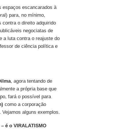
os espaços escancarados à
ral) para, no mínimo,
contra o direito adquirido
ublicáveis negociatas de
 a luta contra o reajuste do
fessor de ciência política e
Dilma
, agora tentando de
ialmente a própria base que
o, fará o possível para
n)
como a corporação
e. Vejamos alguns exemplos.
e – é o VIRALATISMO