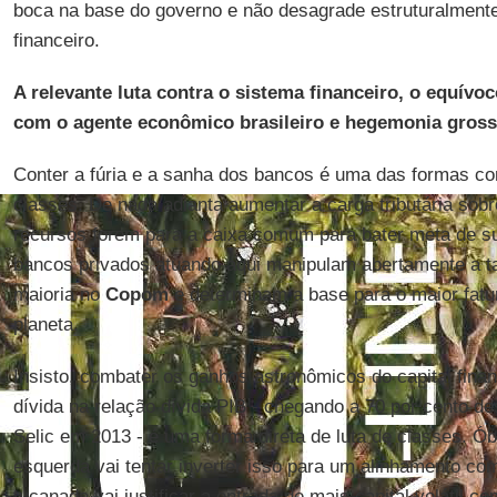
boca na base do governo e não desagrade estruturalment
financeiro.
A relevante luta contra o sistema financeiro, o equívo
com o agente econômico brasileiro e hegemonia grosse
Conter a fúria e a sanha dos bancos é uma das formas co
classes. De nada adianta aumentar a carga tributária sob
recursos forem para a caixa comum para bater meta de su
bancos privados atuando aqui manipulam abertamente a ta
maioria no
Copom
e determinam a base para o maior fatu
planeta.
Insisto, combater os ganhos astronômicos do capital finan
dívida na relação dívida PIB - chegando a 70 por cento de
Selic em 2013 - é uma forma direta de luta de classes. Ó
esquerda vai tentar inverter isso para um alinhamento com
tucanada vai justificar a entrada de mais capital volátil 