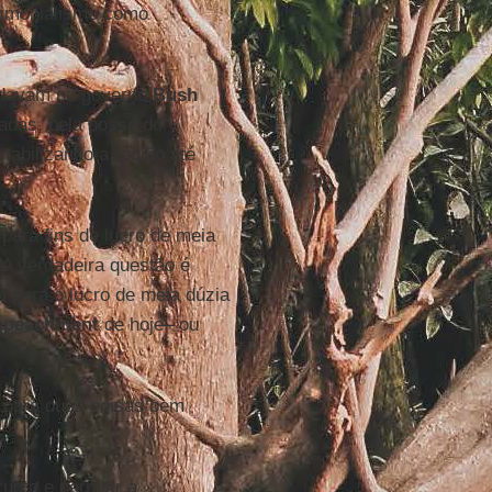
trimonialismo como
andavam no governo
Bush
adas, pela posse do
abilizando a região até
para fins de lucro de meia
A verdadeira questão é
 para o lucro de meia dúzia
mpeachment
de hoje– ou
e para duas coisas bem
upto e permitir a