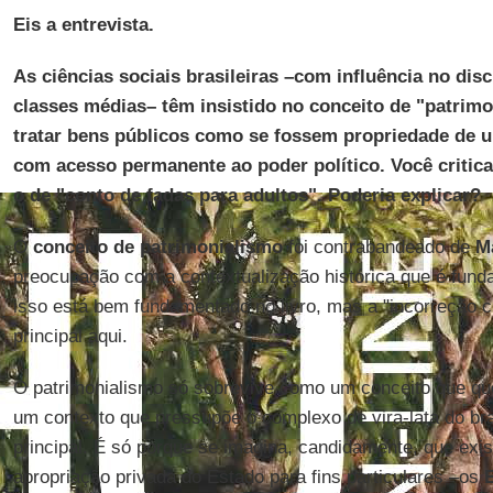
Eis a entrevista.
As ciências sociais brasileiras –com influência no dis
classes médias– têm insistido no conceito de "patrimo
tratar bens públicos como se fossem propriedade de 
com acesso permanente ao poder político. Você critic
o de "conto de fadas para adultos". Poderia explicar?
O
conceito de patrimonialismo
foi contrabandeado de
M
preocupação com a contextualização histórica que é fun
isso está bem fundamentado no livro, mas a "incorreção ci
principal aqui.
O patrimonialismo só sobrevive como um conceito que qu
um contexto que pressupõe o complexo de vira-lata do bra
principal. É só porque se imagina, candidamente, que exi
apropriação privada do Estado para fins particulares –os