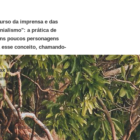
curso da imprensa e das
nialismo": a prática de
uns poucos personagens
a esse conceito, chamando-
ax Weber
sem a menor
damental em Weber. Acho que
entífica" não é a questão
er dizer alguma coisa em
sileiro. Essa é a questão
stam países onde não há a
EUA
para os liberais