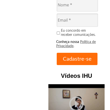
Eu concordo em
receber comunicações.
Conheça nossa
Política de
Privacidade
.
Vídeos IHU
play_circle_outline