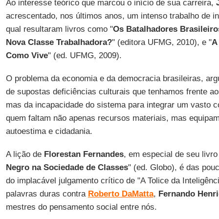
Ao interesse teórico que marcou o início de sua carreira,
acrescentado, nos últimos anos, um intenso trabalho de i
qual resultaram livros como "
Os Batalhadores Brasileir
Nova Classe Trabalhadora?
" (editora UFMG, 2010), e "
A
Como Vive
" (ed. UFMG, 2009).
O problema da economia e da democracia brasileiras, ar
de supostas deficiências culturais que tenhamos frente a
mas da incapacidade do sistema para integrar um vasto co
quem faltam não apenas recursos materiais, mas equipa
autoestima e cidadania.
A lição de
Florestan Fernandes
, em especial de seu livro
Negro na Sociedade de Classes
" (ed. Globo), é das po
do implacável julgamento crítico de "A Tolice da Inteligênci
palavras duras contra
Roberto DaMatta
,
Fernando Henr
mestres do pensamento social entre nós.