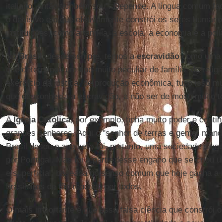
italiano, então também sou". Depende. A língua comum fac
o decisivo e o que efetivamente constrói os seres humano
instituições, como a família, a escola, a economia e a polí
No
Brasil
, desde sempre, temos a
escravidão
como uma es
que determinou um tipo muito peculiar de família, de religi
exercício da justiça, de produção econômica, tudo isso mu
que desconhecia a escravidão, a não ser de modo muito tó
A
Igreja Católica
, por exemplo, tinha muito poder e cont
grandes senhores. Aqui o "senhor de terras e gente" man
Brasil desde o ano zero foi, portanto, uma sociedade sing
por Portugal. Mas foi a partir desse engano que se criou um
e superficial, baseada no senso comum que hoje ganha a
brasileiros de tão repetida por todos.
O mais importante é que essa falsa ciência que constrói o 