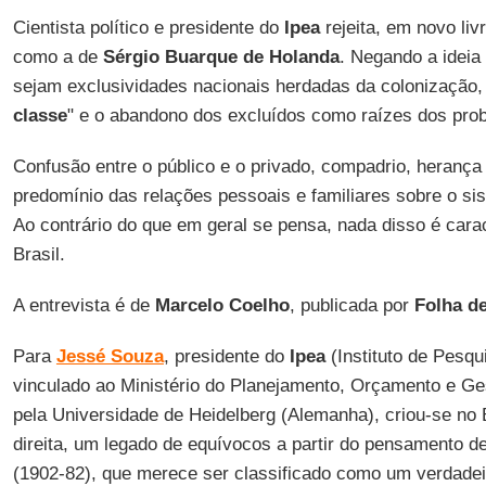
Cientista político e presidente do
Ipea
rejeita, em novo liv
como a de
Sérgio Buarque de Holanda
. Negando a ideia 
sejam exclusividades nacionais herdadas da colonização, 
classe
" e o abandono dos excluídos como raízes dos pro
Confusão entre o público e o privado, compadrio, herança 
predomínio das relações pessoais e familiares sobre o si
Ao contrário do que em geral se pensa, nada disso é carac
Brasil.
A entrevista é de
Marcelo Coelho
, publicada por
Folha de
Para
Jessé Souza
, presidente do
Ipea
(Instituto de Pesqu
vinculado ao Ministério do Planejamento, Orçamento e Ges
pela Universidade de Heidelberg (Alemanha), criou-se no B
direita, um legado de equívocos a partir do pensamento 
(1902-82), que merece ser classificado como um verdadeir