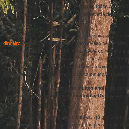
privatização e a virtual mercantilização de todas as áre
acesso à educação e à saúde, que não deveria depender 
privilegiado;
2) Serve como uma espécie de "senha" de ocasião para 
dinheiro
, a política (via financiamento privado de eleiçõe
mandar no Estado mesmo sem voto. Não é coincidência q
corrupção em todos os governos, mas apenas com Getúlio
governos com alguma preocupação com a maioria da popu
patrimonialismo tenha sido acionada com sucesso. Somos 
A corrupção no Brasil, segundo muitos analistas, teria
originadas na tradição ibérica e católica. Qual a sua 
essa tese?
Essa versão é falsa. Ela é "pré-científica", já que exami
cultural nos termos do senso comum que pensa mais ou 