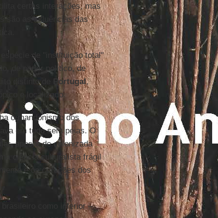
ilita certas interações, mas
s são as influências das
tica.
pécie de "instituição total"
ão, de poder político, de
ito distinto de
Portugal
,
pico e localizado.
inha o mandonismo dos
dava em tudo sem peias. O
ular, apesar de colonizada
a ciência culturalista frágil
 mente e os corações dos
brasileiro como inferior –