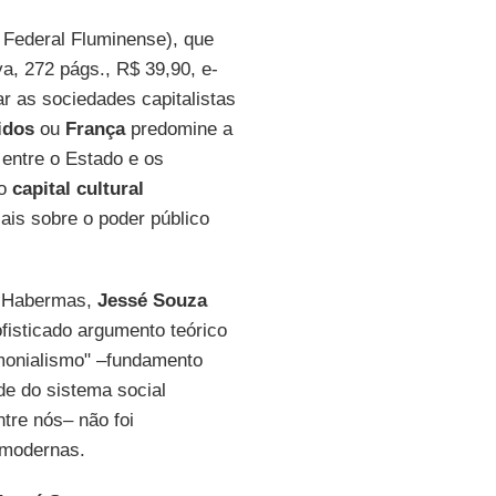
e Federal Fluminense), que
ya, 272 págs., R$ 39,90, e-
ar as sociedades capitalistas
idos
ou
França
predomine a
entre o Estado e os
do
capital cultural
is sobre o poder público
n Habermas,
Jessé Souza
ofisticado argumento teórico
imonialismo" –fundamento
de do sistema social
ntre nós– não foi
 modernas.