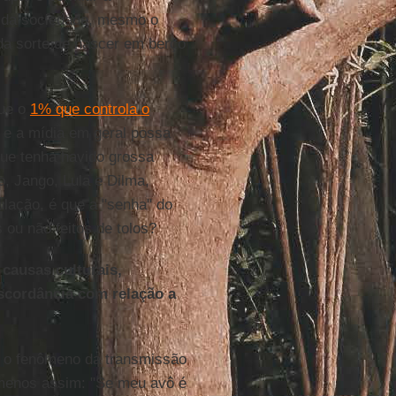
as da sociedade, mesmo o
da sorte de nascer em berço
que o
1% que controla o
s) e a mídia em geral possa
ue tenha havido grossa
, Jango, Lula e Dilma,
lação, é que a "senha" do
ou não feitos de tolos?
 causas culturais,
discordância com relação a
na o fenômeno da transmissão
menos assim: "Se meu avô é