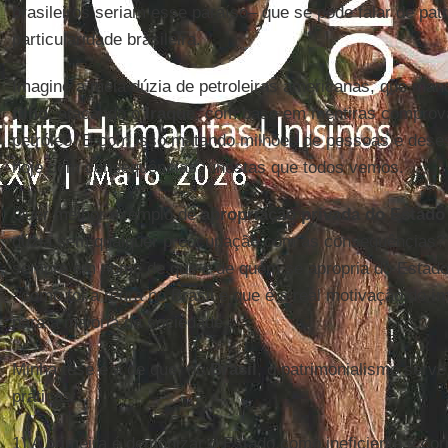
brasileiros seriam esse paraíso– que se pode falar de pa
particularidade brasileira.
Imagine a meia dúzia de petroleiras americanas, que m
filho
, atacando o
Iraque
, com base em mentiras comprov
petróleo. E com isso matando milhões de pessoas e desest
hoje com consequências funestas que todos vemos.
Quer melhor exemplo de
apropriação privada do Estado
dúzia sem qualquer preocupação com as consequências? 
sempre em nome de que e de quem se apropria do Estado:
–como foi a regra no Brasil e que é a real motivação do
i
para a maioria da sociedade.
Minha tese é a de que, no
Brasil
, o patrimonialismo serv
práticas:
1) A primeira é demonizar o Estado como ineficiente e corr