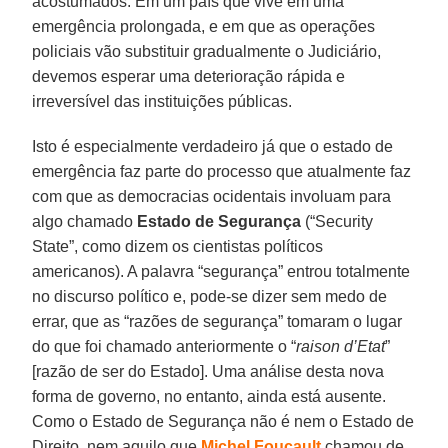
acostumados. Em um país que vive em uma
emergência prolongada, e em que as operações
policiais vão substituir gradualmente o Judiciário,
devemos esperar uma deterioração rápida e
irreversível das instituições públicas.
Isto é especialmente verdadeiro já que o estado de
emergência faz parte do processo que atualmente faz
com que as democracias ocidentais involuam para
algo chamado
Estado de Segurança
(“Security
State”, como dizem os cientistas políticos
americanos). A palavra “segurança” entrou totalmente
no discurso político e, pode-se dizer sem medo de
errar, que as “razões de segurança” tomaram o lugar
do que foi chamado anteriormente o “
raison d’Etat
”
[razão de ser do Estado]. Uma análise desta nova
forma de governo, no entanto, ainda está ausente.
Como o Estado de Segurança não é nem o Estado de
Direito, nem aquilo que
Michel Foucault
chamou de