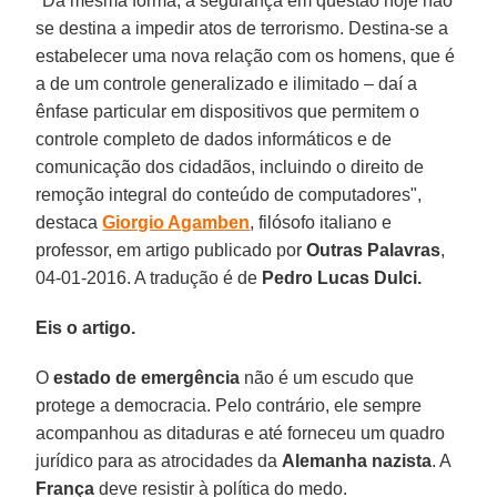
"Da mesma forma, a segurança em questão hoje não
se destina a impedir atos de terrorismo. Destina-se a
estabelecer uma nova relação com os homens, que é
a de um controle generalizado e ilimitado – daí a
ênfase particular em dispositivos que permitem o
controle completo de dados informáticos e de
comunicação dos cidadãos, incluindo o direito de
remoção integral do conteúdo de computadores",
destaca
Giorgio Agamben
, filósofo italiano e
professor, em artigo publicado por
Outras Palavras
,
04-01-2016. A tradução é de
Pedro Lucas Dulci.
Eis o artigo.
O
estado de emergência
não é um escudo que
protege a democracia. Pelo contrário, ele sempre
acompanhou as ditaduras e até forneceu um quadro
jurídico para as atrocidades da
Alemanha nazista
. A
França
deve resistir à política do medo.