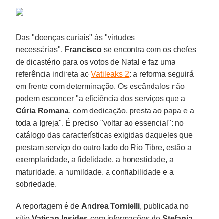
Das "doenças curiais" às "virtudes
necessárias".
Francisco
se encontra com os chefes
de dicastério para os votos de Natal e faz uma
referência indireta ao
Vatileaks 2
: a reforma seguirá
em frente com determinação. Os escândalos não
podem esconder "a eficiência dos serviços que a
Cúria Romana
, com dedicação, presta ao papa e a
toda a Igreja". É preciso "voltar ao essencial": no
catálogo das características exigidas daqueles que
prestam serviço do outro lado do Rio Tibre, estão a
exemplaridade, a fidelidade, a honestidade, a
maturidade, a humildade, a confiabilidade e a
sobriedade.
A reportagem é de
Andrea Tornielli
, publicada no
sítio
Vatican
Insider
, com informações de
Stefania