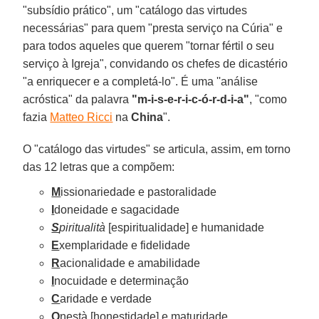
"subsídio prático", um "catálogo das virtudes
necessárias" para quem "presta serviço na Cúria" e
para todos aqueles que querem "tornar fértil o seu
serviço à Igreja", convidando os chefes de dicastério
"a enriquecer e a completá-lo". É uma ''análise
acróstica" da palavra
"m-i-s-e-r-i-c-ó-r-d-i-a"
, "como
fazia
Matteo Ricci
na
China
".
O "catálogo das virtudes" se articula, assim, em torno
das 12 letras que a compõem:
M
issionariedade e pastoralidade
I
doneidade e sagacidade
S
piritualità
[espiritualidade] e humanidade
E
xemplaridade e fidelidade
R
acionalidade e amabilidade
I
nocuidade e determinação
C
aridade e verdade
O
nestà [honestidade] e maturidade