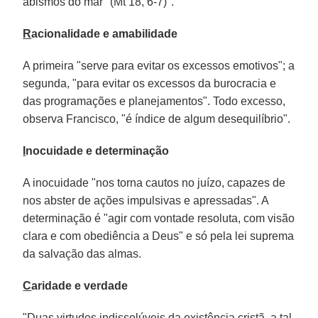
abismos do mar" (Mt 18, 6-7)".
R
acionalidade e amabilidade
A primeira "serve para evitar os excessos emotivos"; a
segunda, "para evitar os excessos da burocracia e
das programações e planejamentos". Todo excesso,
observa Francisco, "é índice de algum desequilíbrio".
I
nocuidade e determinação
A inocuidade "nos torna cautos no juízo, capazes de
nos abster de ações impulsivas e apressadas". A
determinação é "agir com vontade resoluta, com visão
clara e com obediência a Deus" e só pela lei suprema
da salvação das almas.
C
aridade e verdade
"Duas virtudes indissolúveis da existência cristã, a tal