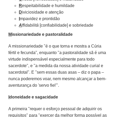
R
espeitabilidade e humildade
D
iviciosidade e atenção
I
mpavidez e prontidão
A
ffidabilità
[confiabilidade] e sobriedade
M
issionariedade e pastoralidade
A missionariedade "é o que torna e mostra a Cúria
fértil e fecunda", enquanto "a pastoralidade sã é uma
virtude indispensável especialmente para todo
sacerdote", e "a medida da nossa atividade curial e
sacerdotal". E "sem essas duas asas – diz o papa –
nunca poderemos voar, nem mesmo alcançar a bem-
aventurança do 'servo fiel'".
I
doneidade e sagacidade
A primeira "requer o esforço pessoal de adquirir os
requisitos" para "exercer da melhor forma possível as