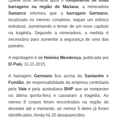
Quase uma semana após o
rompimento de duas
barragens na região de Mariana
, a mineradora
Samarco
informou que a
barragem Germano
,
localizada no mesmo complexo, requer um esforço
estrutural, aumentando o temor de um novo capítulo
na tragédia. Segundo a mineradora, a medida é
necessária para aumentar a segurança de uma das
paredes.
A reportagem é de
Heloísa Mendonça
, publicada por
El País
, 11-11-2015.
A barragem
Germano
fica acima da
Santarém
e
Fundão
, de responsabilidade da empresa controlada
pela
Vale
e pela australiana
BHP
que se romperam
na última quinta-feira e causaram a tragédia. Ao
menos 8 corpos foram encontrados na região do
desastre até o momento, ao menos 5 deles já foram
identificados. Ainda há 20 desaparecidos.