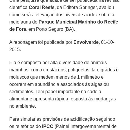
Uma pesquisa que acaba de ser publicada na revista
científica
Coral
Reefs
, da Editora Springer, avaliou
como será a elevação dos níveis de acidez sobre a
meiofauna do
Parque Municipal Marinho do Recife
de Fora
, em Porto Seguro (BA).
A reportagem foi publicada por
Envolverde
, 01-10-
2015.
Ela é composta por alta diversidade de animais
marinhos, como crustáceos, poliquetas, tardigrádos e
moluscos que medem menos de 1 milímetro e
ocorrem em abundância associados às algas ou
sedimentos. Tem papel importante na cadeia
alimentar e apresenta rápida resposta às mudanças
no ambiente.
Para simular as previsões de acidificação seguindo
os relatórios do
IPCC
(Painel Intergovernamental de