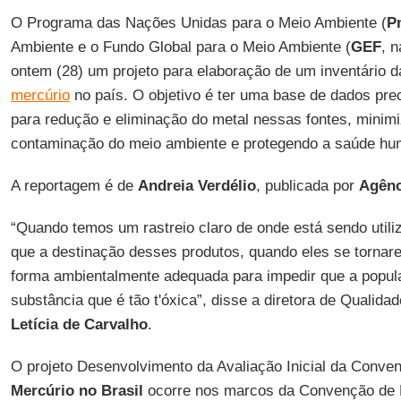
O Programa das Nações Unidas para o Meio Ambiente (
P
Ambiente e o Fundo Global para o Meio Ambiente (
GEF
, 
ontem (28) um projeto para elaboração de um inventário d
mercúrio
no país. O objetivo é ter uma base de dados pr
para redução e eliminação do metal nessas fontes, minim
contaminação do meio ambiente e protegendo a saúde hu
A reportagem é de
Andreia Verdélio
, publicada por
Agênc
“Quando temos um rastreio claro de onde está sendo util
que a destinação desses produtos, quando eles se tornare
forma ambientalmente adequada para impedir que a popul
substância que é tão t'óxica”, disse a diretora de Qualidad
Letícia de Carvalho
.
O projeto Desenvolvimento da Avaliação Inicial da Conv
Mercúrio no Brasil
ocorre nos marcos da Convenção de