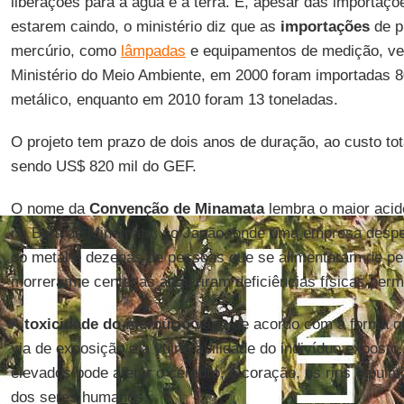
liberações para a água e a terra. E, apesar das importaçõ
estarem caindo, o ministério diz que as
importações
de p
mercúrio, como
lâmpadas
e equipamentos de medição, v
Ministério do Meio Ambiente, em 2000 foram importadas 8
metálico, enquanto em 2010 foram 13 toneladas.
O projeto tem prazo de dois anos de duração, ao custo tot
sendo US$ 820 mil do GEF.
O nome da
Convenção de Minamata
lembra o maior acid
na Baía de Minamata, no Japão, onde uma empresa despe
do metal e dezenas de pessoas que se alimentaram de p
morreram e centenas adquiriram deficiências físicas per
A
toxicidade do mercúrio
varia de acordo com a forma q
via de exposição e a vulnerabilidade do indivíduo exposto
elevados pode afetar o cérebro, o coração, os rins e pul
dos seres humanos.