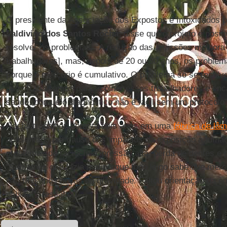
O presidente da Associação dos Expostos e Intoxicados p
Valdivino dos Santos Rocha
, disse que o projeto é posit
resolver os problemas. “A redução das emissões melhora
trabalhadores], mas, depois de 20 ou 30 anos, os proble
porque o mercúrio é cumulativo. O problema só se resolve
uso. Trabalhamos para acolher esses trabalhadores e enc
saúde, porque o diagnóstico não é fácil sem um protocolo”
Rocha trabalhou durante seis anos em uma
fábrica de lâ
aposentado por causa dos impactos da exposição à fumaça
problemas de raciocínio, pressão alta, perda de dentes e 
“Sabíamos que fazia mal porque todo leigo sabe que merc
não tínhamos noção da gravidade. Faltou orientação da 
sabiam”, ressaltou.