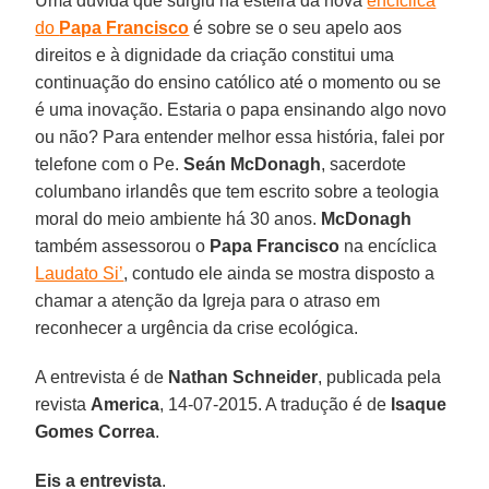
Uma dúvida que surgiu na esteira da nova
encíclica
do
Papa Francisco
é sobre se o seu apelo aos
direitos e à dignidade da criação constitui uma
continuação do ensino católico até o momento ou se
é uma inovação. Estaria o papa ensinando algo novo
ou não? Para entender melhor essa história, falei por
telefone com o Pe.
Seán McDonagh
, sacerdote
columbano irlandês que tem escrito sobre a teologia
moral do meio ambiente há 30 anos.
McDonagh
também assessorou o
Papa Francisco
na encíclica
Laudato Si’
, contudo ele ainda se mostra disposto a
chamar a atenção da Igreja para o atraso em
reconhecer a urgência da crise ecológica.
A entrevista é de
Nathan Schneider
, publicada pela
revista
America
, 14-07-2015. A tradução é de
Isaque
Gomes Correa
.
Eis a entrevista
.