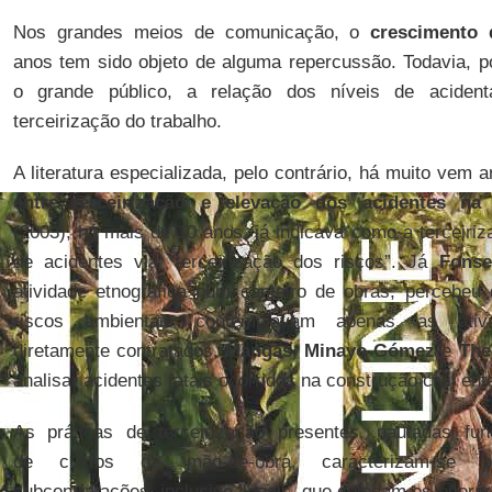
Nos grandes meios de comunicação, o
crescimento 
anos tem sido objeto de alguma repercussão. Todavia, p
o grande público, a relação dos níveis de aciden
terceirização do trabalho.
A literatura especializada, pelo contrário, há muito vem 
entre terceirização e elevação dos acidentes na 
(2003), há mais de 10 anos, já indicava como a terceiri
de acidentes via “terceirização dos riscos”. Já
Fonse
atividade etnográfica num canteiro de obras, percebe
riscos ambientais contemplavam apenas as ativi
diretamente contratados.
Mangas
,
Minayo-Gómez
e
The
analisar acidentes fatais ocorridos na construção civil en
As práticas de terceirização presentes, pautadas fu
de custos da mão-de-obra, caracterizam-se
subcontratações, inclusive ilegais, que colocam os operá