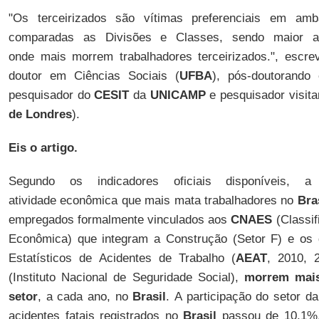
"O
s terceirizados são vítimas preferenciais em am
comparadas as Divisões e Classes, sendo maior a
onde mais morrem trabalhadores terceirizados.
", escr
doutor em Ciências Sociais (
UFBA
), pós-doutorand
pesquisador do
CESIT
da
UNICAMP
e pesquisador visit
de Londres
).
Eis o artigo.
Segundo os indicadores oficiais disponíveis,
atividade econômica que mais mata trabalhadores no
Bra
empregados formalmente vinculados aos
CNAES
(Classif
Econômica) que integram a Construção (Setor F) e os 
Estatísticos de Acidentes de Trabalho (
AEAT
, 2010, 
(Instituto Nacional de Seguridade Social),
morrem mais
setor
, a cada ano, no
Brasil
. A participação do setor da
acidentes fatais registrados no
Brasil
passou de 10,1%,