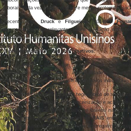
laborais cada vez mais precárias e menos protegidas soc
Recentemente,
Druck
e
Filgueiras
(2014) e
Ferna
alguns indicadores relevantes sobre a relação entre
te
trabalho
na construção civil.
O presente capítulo tem dois objetivos:
1- Colaborar para dar consistência empíri
relacionam terceirização e acidentalidade na constr
indicadores existentes e apresentando novos indicadores 
2- A partir da crítica do conceito hegemônico de terceiriza
que promovem a relação entre terceirização e acidentes 
revisão bibliográfica, este trabalho se baseou na constr
das seguintes bases: informações da
RAIS
entre os a
referentes a trabalhadores e vínculos empregatícios, qu