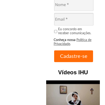
Eu concordo em
receber comunicações.
Conheça nossa
Política de
Privacidade
.
Vídeos IHU
play_circle_outline