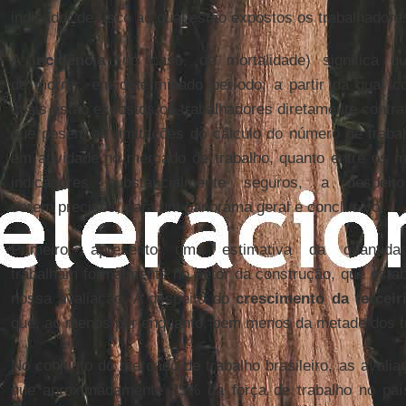
indicador de risco ao qual estão expostos os trabalhadore
A
incidência
(no caso, de mortalidade) significa qu
de morrer, em determinado período, a partir da qual 
quais estão expostos os trabalhadores diretamente contra
que pesem as limitações do cálculo do número de trabalh
em atividade no mercado de trabalho, quanto entre os 
indicadores substancialmente seguros, a despe
serem precisos, para um panorama geral e conclusivo.
Primeiro, apresento uma estimativa da quantida
trabalham formalmente no setor da construção, que esta
nossa avaliação. A despeito do
crescimento da terceir
que, ao menos por enquanto, bem menos da metade dos tr
No conjunto do mercado de trabalho brasileiro, as avali
que aproximadamente 25% da força de trabalho no paí