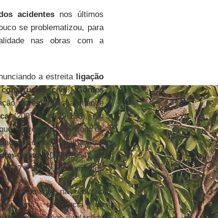
dos acidentes
nos últimos
ouco se problematizou, para
talidade nas obras com a
anunciando a estreita
ligação
construção civil
.
Gomes
zação incrementava a chance
ca
(2007, P. 129-130), em
u que a preocupação com os
dades dos trabalhadores
dim-Costa
(2008, p. 54), ao
te 1997 e 2001, afirmam que:
ndamentalmente na redução
 por uma sequência de
rios em condições e relações