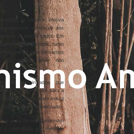
s.
antificar a chance efetiva
compararemos os riscos aos
tados e os terceirizados. Em
adores terceirizados, tanto
mortos, penso que obtivemos
ito de alguns deles não
de de terceirizados que
belece o denominador para a
ização
no setor, tudo indica
abalhadores é terceirizada.
ações mais recentes estimam
s é contratada por meio de