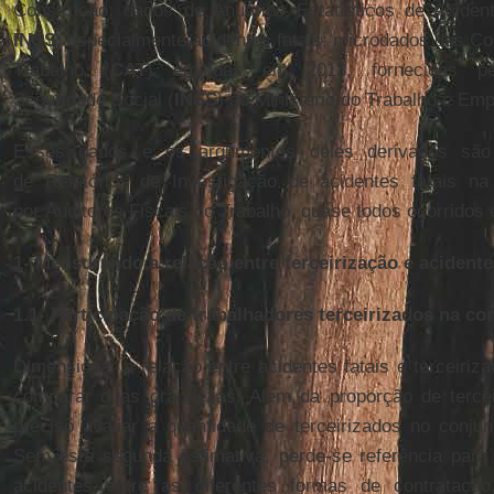
Construção; dados de Anuários Estatísticos de Aciden
INSS
, especialmente acidentes fatais; microdados das C
Trabalho (
CAT
) emitidas em 2013, fornecidas pel
Seguridade Social (
INSS
) ao Ministério do Trabalho e Emp
Esses dados e os argumentos deles derivados são 
de Relatórios de Investigação de acidentes fatais na 
por Auditores Fiscais do Trabalho, quase todos ocorridos
1- Mensurando a relação entre terceirização e acidente
1.1- Participação de trabalhadores terceirizados na co
Dimensionar a relação entre acidentes fatais e terceiri
comparar duas grandezas. Além da proporção de tercei
preciso avaliar a quantidade de terceirizados no conju
Sem esta segunda estimativa, perde-se referência para 
acidentes entre as diferentes formas de contratação,