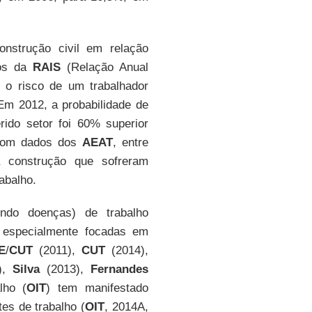
nstrução civil em relação
dos da
RAIS
(Relação Anual
 o risco de um trabalhador
Em 2012, a probabilidade de
ido setor foi 60% superior
 com dados dos
AEAT
, entre
 construção que sofreram
abalho.
indo doenças) de trabalho
 especialmente focadas em
E
/
CUT
(2011),
CUT
(2014),
),
Silva
(2013),
Fernandes
lho (
OIT
) tem manifestado
es de trabalho (
OIT
, 2014A,