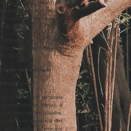
tes de Trabalho (
AEAT
) do
omunicações de Acidentes de
o Instituto Nacional de
rego (
MTE
).
ilustrados por uma série
construção civil, redigidos
 em 2013.
s fatais na construção
nstrução civil
zação na construção demanda
rizados entre os mortos, é
nto do mercado de trabalho.
o cálculo de incidência dos
 que constitui o principal