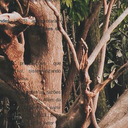
ialmente.
ndes
(2015) apresentaram
rceirização
e
acidentes de
ca às proposições que
ução civil, sistematizando
sobre o tema.
ção, refletir sobre as razões
na construção civil. Além da
ução de indicadores a partir
nos de 2002 a 2013, tanto
anto às empresas do setor da