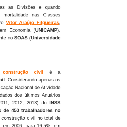
bas as Divisões e quando
 mortalidade nas Classes
eve
Vitor Araújo Filgueiras
,
o em Economia (
UNICAMP
),
ante no
SOAS
(
Universidade
 a
construção civil
é a
sil
. Considerando apenas os
icação Nacional de Atividade
dados dos últimos Anuários
2011, 2012, 2013) do
INSS
 de 450 trabalhadores no
 construção civil no total de
 em 2006, para 16,5%, em