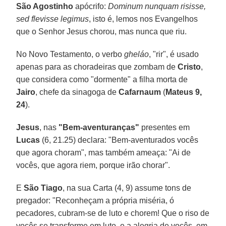
São Agostinho
apócrifo:
Dominum nunquam risisse,
sed flevisse legimus
, isto é, lemos nos Evangelhos
que o Senhor Jesus chorou, mas nunca que riu.
No Novo Testamento, o verbo
gheláo
, "rir", é usado
apenas para as choradeiras que zombam de
Cristo
,
que considera como "dormente" a filha morta de
Jairo
, chefe da sinagoga de
Cafarnaum
(
Mateus 9,
24
).
Jesus
, nas
"Bem-aventuranças"
presentes em
Lucas
(6, 21.25) declara: "Bem-aventurados vocês
que agora choram", mas também ameaça: "Ai de
vocês, que agora riem, porque irão chorar".
E
São Tiago
, na sua Carta (4, 9) assume tons de
pregador: "Reconheçam a própria miséria, ó
pecadores, cubram-se de luto e chorem! Que o riso de
vocês se transforme em luto, e a alegria de vocês, em