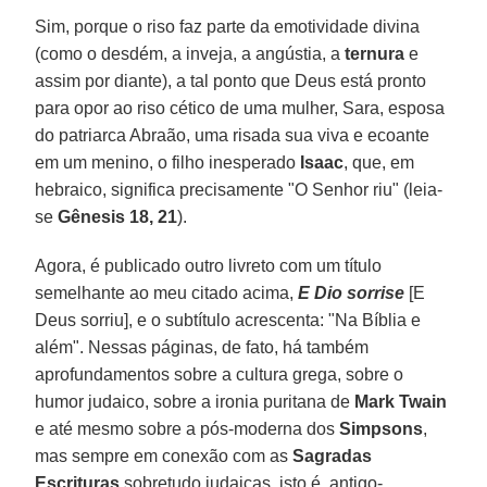
Sim, porque o riso faz parte da emotividade divina
(como o desdém, a inveja, a angústia, a
ternura
e
assim por diante), a tal ponto que Deus está pronto
para opor ao riso cético de uma mulher, Sara, esposa
do patriarca Abraão, uma risada sua viva e ecoante
em um menino, o filho inesperado
Isaac
, que, em
hebraico, significa precisamente "O Senhor riu" (leia-
se
Gênesis 18, 21
).
Agora, é publicado outro livreto com um título
semelhante ao meu citado acima,
E Dio sorrise
[E
Deus sorriu], e o subtítulo acrescenta: "Na Bíblia e
além". Nessas páginas, de fato, há também
aprofundamentos sobre a cultura grega, sobre o
humor judaico, sobre a ironia puritana de
Mark Twain
e até mesmo sobre a pós-moderna dos
Simpsons
,
mas sempre em conexão com as
Sagradas
Escrituras
sobretudo judaicas, isto é, antigo-