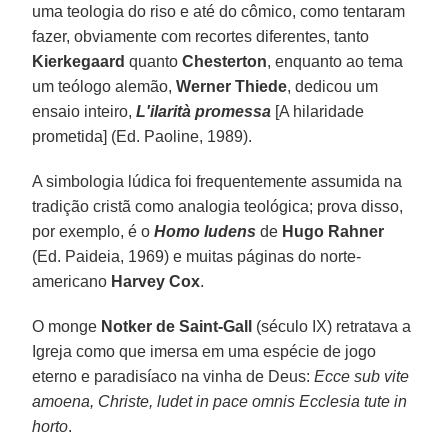
uma teologia do riso e até do cômico, como tentaram
fazer, obviamente com recortes diferentes, tanto
Kierkegaard
quanto
Chesterton
, enquanto ao tema
um teólogo alemão,
Werner Thiede
, dedicou um
ensaio inteiro,
L'ilarità promessa
[A hilaridade
prometida] (Ed. Paoline, 1989).
A simbologia lúdica foi frequentemente assumida na
tradição cristã como analogia teológica; prova disso,
por exemplo, é o
Homo ludens
de
Hugo
Rahner
(Ed. Paideia, 1969) e muitas páginas do norte-
americano
Harvey Cox
.
O monge
Notker de Saint-Gall
(século IX) retratava a
Igreja como que imersa em uma espécie de jogo
eterno e paradisíaco na vinha de Deus:
Ecce sub vite
amoena, Christe, ludet in pace omnis Ecclesia tute in
horto
.