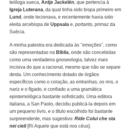
teóloga sueca,
Antje Jackelén
, que pertencia à
Igreja Luterana
, da qual tinha sido bispa primeiro em
Lund
, onde lecionava, e recentemente havia sido
eleita arcebispa de
Uppsala
e, portanto, primaz da
Suécia.
A minha palestra era dedicada às "emoções", como
são representadas na
Bíblia
, onde são concebidas
como uma verdadeira gnoseologia, talvez mais
incisiva do que a racional, mesmo que não se separe
desta. Um conhecimento dotado de órgãos
específicos como o coração, as entranhas, os rins, o
nariz e o fígado, e confiado a uma gramática
epistemológica bastante sofisticado. Uma editora
italiana, a San Paolo, decidiu publicá-la depois em
um pequeno livro, e o título escolhido foi bastante
surpreendente, mas sugestivo:
Ride Colui che sta
nei cieli
[Ri Aquele que está nos céus].