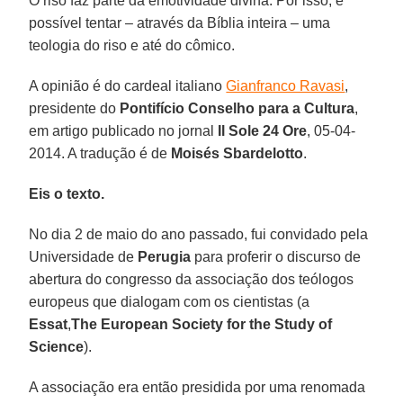
O riso faz parte da emotividade divina. Por isso, é
possível tentar – através da Bíblia inteira – uma
teologia do riso e até do cômico.
A opinião é do cardeal italiano
Gianfranco Ravasi
,
presidente do
Pontifício Conselho para a Cultura
,
em artigo publicado no jornal
Il Sole 24 Ore
, 05-04-
2014. A tradução é de
Moisés Sbardelotto
.
Eis o texto.
No dia 2 de maio do ano passado, fui convidado pela
Universidade de
Perugia
para proferir o discurso de
abertura do congresso da associação dos teólogos
europeus que dialogam com os cientistas (a
Essat
,
The European Society for the Study of
Science
).
A associação era então presidida por uma renomada