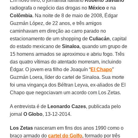
Em novo livro, o jornalista italiano
Roberto Saviano
radiografa o negócio das drogas no
México
e na
Colômbia
. Na noite de 8 de maio de 2008, Édgar
Guzmán López, de 22 anos, e três amigos
caminhavam em direção ao carro parado no
estacionamento de um shopping de
Culiacán
, capital
do estado mexicano de
Sinaloa
, quando um grupo de
15 homens armados se aproximou e abriu fogo. Três
das quatro vítimas do atentado morreram, incluindo
Édgar. O jovem era filho de Joaquín “
El Chapo
”
Guzmán Loera, líder do cartel de Sinaloa. Sua morte
foi uma vingança dos Béltran Leyva, ex-aliados de El
Chapo que negociavam um acordo com Los Zetas.
A entrevista é de
Leonardo Cazes
, publicada pelo
jornal
O Globo
, 13-12-2014.
Los Zetas
nasceram em fins dos anos 1990 como o
braço armado do
cartel do Golfo
, formado por três