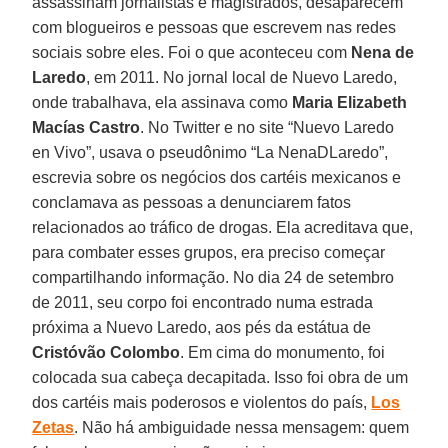
assassinam jornalistas e magistrados, desaparecem
com blogueiros e pessoas que escrevem nas redes
sociais sobre eles. Foi o que aconteceu com
Nena de
Laredo
, em 2011. No jornal local de Nuevo Laredo,
onde trabalhava, ela assinava como
Maria Elizabeth
Macías Castro
. No Twitter e no site “Nuevo Laredo
en Vivo”, usava o pseudônimo “La NenaDLaredo”,
escrevia sobre os negócios dos cartéis mexicanos e
conclamava as pessoas a denunciarem fatos
relacionados ao tráfico de drogas. Ela acreditava que,
para combater esses grupos, era preciso começar
compartilhando informação. No dia 24 de setembro
de 2011, seu corpo foi encontrado numa estrada
próxima a Nuevo Laredo, aos pés da estátua de
Cristóvão Colombo
. Em cima do monumento, foi
colocada sua cabeça decapitada. Isso foi obra de um
dos cartéis mais poderosos e violentos do país,
Los
Zetas
. Não há ambiguidade nessa mensagem: quem