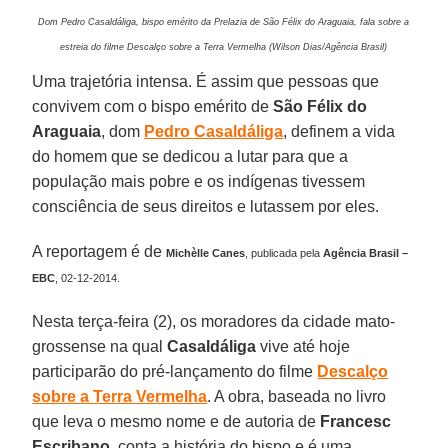
Dom Pedro Casaldáliga, bispo emérito da Prelazia de São Félix do Araguaia, fala sobre a
estreia do filme Descalço sobre a Terra Vermelha (Wilson Dias/Agência Brasil)
Uma trajetória intensa. É assim que pessoas que
convivem com o bispo emérito de
São Félix do
Araguaia
, dom
Pedro Casaldáliga
, definem a vida
do homem que se dedicou a lutar para que a
população mais pobre e os indígenas tivessem
consciência de seus direitos e lutassem por eles.
A reportagem é de
Michèlle Canes
, publicada pela
Agência Brasil –
EBC
, 02-12-2014.
Nesta terça-feira (2), os moradores da cidade mato-
grossense na qual
Casaldáliga
vive até hoje
participarão do pré-lançamento do filme
Descalço
sobre a Terra Vermelha
. A obra, baseada no livro
que leva o mesmo nome e de autoria de
Francesc
Escribano
, conta a história do bispo e é uma