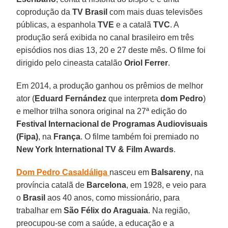
coprodução da
TV Brasil
com mais duas televisões
públicas, a espanhola
TVE
e a catalã
TVC
. A
produção será exibida no canal brasileiro em três
episódios nos dias 13, 20 e 27 deste mês. O filme foi
dirigido pelo cineasta catalão
Oriol Ferrer
.
Em 2014, a produção ganhou os prêmios de melhor
ator (
Eduard Fernández
que interpreta
dom Pedro
)
e melhor trilha sonora original na 27ª edição do
Festival Internacional de Programas Audiovisuais
(Fipa)
, na
França
. O filme também foi premiado no
New York International TV & Film Awards
.
Dom Pedro Casaldáliga
nasceu em
Balsareny
, na
província catalã de
Barcelona
, em 1928, e veio para
o
Brasil
aos 40 anos, como missionário, para
trabalhar em
São Félix do Araguaia
. Na região,
preocupou-se com a saúde, a educação e a