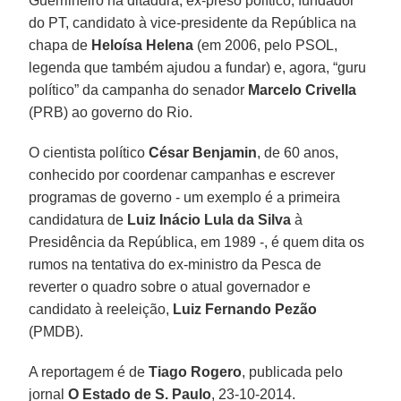
Guerrilheiro na ditadura, ex-preso político, fundador
do PT, candidato à vice-presidente da República na
chapa de
Heloísa Helena
(em 2006, pelo PSOL,
legenda que também ajudou a fundar) e, agora, “guru
político” da campanha do senador
Marcelo Crivella
(PRB) ao governo do Rio.
O cientista político
César Benjamin
, de 60 anos,
conhecido por coordenar campanhas e escrever
programas de governo - um exemplo é a primeira
candidatura de
Luiz Inácio Lula da Silva
à
Presidência da República, em 1989 -, é quem dita os
rumos na tentativa do ex-ministro da Pesca de
reverter o quadro sobre o atual governador e
candidato à reeleição,
Luiz Fernando Pezão
(PMDB).
A reportagem é de
Tiago Rogero
, publicada pelo
jornal
O Estado de S. Paulo
, 23-10-2014.