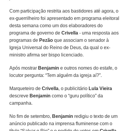
Com participação restrita aos bastidores até agora, o
ex-guerrilheiro foi apresentado em programa eleitoral
desta semana como um dos elaboradores do
programa de governo de
Crivella
- uma resposta aos
programas de
Pezão
que associam o senador à
Igreja Universal do Reino de Deus, da qual o ex-
ministro afirma ser bispo licenciado.
Após mostrar
Benjamin
e outros nomes do estafe, o
locutor pergunta: “Tem alguém da igreja aí?”.
Marqueteiro de
Crivella
, o publicitário
Lula Vieira
descreve
Benjamin
como o “guru político” da
campanha.
No fim de setembro,
Benjamin
redigiu o texto de um
anúncio publicado na imprensa fluminense com o
título “Salvar o Rio” e o pedido de votos em
Crivella
.