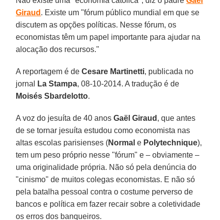
Não existe uma "economia católica", diz o padre
Gaël
Giraud
. Existe um "fórum público mundial em que se
discutem as opções políticas. Nesse fórum, os
economistas têm um papel importante para ajudar na
alocação dos recursos."
A reportagem é de
Cesare Martinetti
, publicada no
jornal
La Stampa
, 08-10-2014. A tradução é de
Moisés Sbardelotto
.
A voz do jesuíta de 40 anos
Gaël Giraud
, que antes
de se tornar jesuíta estudou como economista nas
altas escolas parisienses (
Normal
e
Polytechnique
),
tem um peso próprio nesse "fórum" e – obviamente –
uma originalidade própria. Não só pela denúncia do
"cinismo" de muitos colegas economistas. E não só
pela batalha pessoal contra o costume perverso de
bancos e política em fazer recair sobre a coletividade
os erros dos banqueiros.