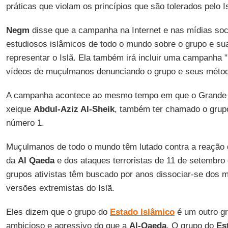
práticas que violam os princípios que são tolerados pelo Is
Negm
disse que a campanha na Internet e nas mídias socia
estudiosos islâmicos de todo o mundo sobre o grupo e su
representar o Islã. Ela também irá incluir uma campanha 
vídeos de muçulmanos denunciando o grupo e seus méto
A campanha acontece ao mesmo tempo em que o Grande 
xeique
Abdul-Aziz Al-Sheik
, também ter chamado o grupo
número 1.
Muçulmanos de todo o mundo têm lutado contra a reação 
da
Al Qaeda
e dos ataques terroristas de 11 de setembro
grupos ativistas têm buscado por anos dissociar-se dos mi
versões extremistas do Islã.
Eles dizem que o grupo do
Estado Islâmico
é um outro g
ambicioso e agressivo do que a
Al-Qaeda
. O grupo do
Es