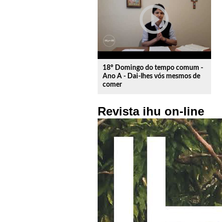
play_circle_outline
18º Domingo do tempo comum -
Ano A - Dai-lhes vós mesmos de
comer
Revista ihu on-line