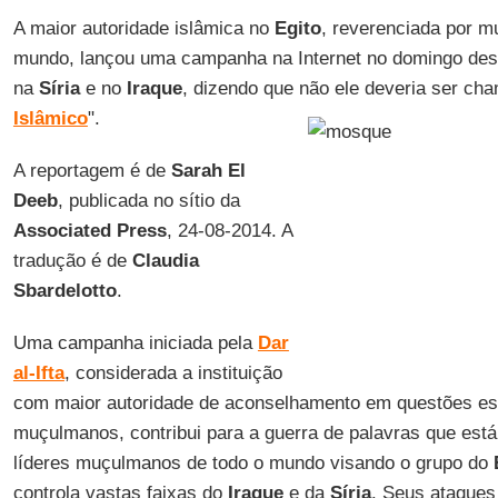
A maior autoridade islâmica no
Egito
, reverenciada por 
mundo, lançou uma campanha na Internet no domingo desa
na
Síria
e no
Iraque
, dizendo que não ele deveria ser ch
Islâmico
".
A reportagem é de
Sarah El
Deeb
, publicada no sítio da
Associated Press
, 24-08-2014. A
tradução é de
Claudia
Sbardelotto
.
Uma campanha iniciada pela
Dar
al-Ifta
, considerada a instituição
com maior autoridade de aconselhamento em questões espi
muçulmanos, contribui para a guerra de palavras que está
líderes muçulmanos de todo o mundo visando o grupo do
controla vastas faixas do
Iraque
e da
Síria
. Seus ataques