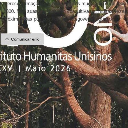
oferece formação religiosa a muitos muçulmanos de todo 
1800. Mas suas opiniões são consultivas e, muitas vezes
próximas das posições oficiais do governo egípcio.
⚠️
Comunicar erro