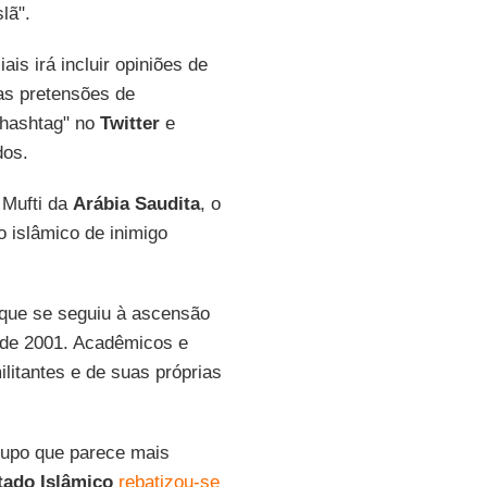
lã".
is irá incluir opiniões de
as pretensões de
"hashtag" no
Twitter
e
dos.
Mufti da
Arábia Saudita
, o
 islâmico de inimigo
que se seguiu à ascensão
 de 2001. Acadêmicos e
litantes e de suas próprias
rupo que parece mais
tado Islâmico
rebatizou-se