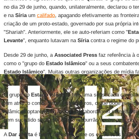
no dia 29 de junho, quando, unilateralmente, declarou o te
e na
Síria
um
califado
, apagando efetivamente as fronteir
criação de um proto-estado, governado por sua própria inte
"Shariah". Anteriormente, ele se auto-referiam como "
Esta
Levante
", enquanto lutavam na
Síria
contra o regime do p
Desde 29 de junho, a
Associated Press
faz referência à 
como o "grupo do
Estado Islâmico
" ou a seus combatente
Estado Islâmico
". Muitas outras organizações de mídia
algumas se referem a ele por seu nome anterior.
O grupo do
Estado Islâmico
tem uma sofisticada campanh
tem atraído combatentes estrangeiros, o que pode explica
islâmicos optarem por adotar uma abordagem semelhante.
bem sucedido será este último empurrão contra o grupo.
A
Dar al-Ifta
é bem conhecida entre os estudiosos da juri