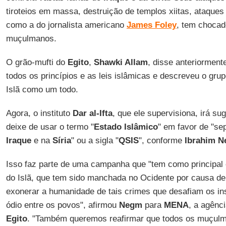
tiroteios em massa, destruição de templos xiitas, ataques
como a do jornalista americano
James Foley
, tem choca
muçulmanos.
O grão-mufti do
Egito
,
Shawki Allam
, disse anteriorment
todos os princípios e as leis islâmicas e descreveu o gr
Islã como um todo.
Agora, o instituto
Dar al-Ifta
, que ele supervisiona, irá su
deixe de usar o termo "
Estado Islâmico
" em favor de "se
Iraque
e na
Síria
" ou a sigla "
QSIS
", conforme
Ibrahim 
Isso faz parte de uma campanha que "tem como principal o
do Islã, que tem sido manchada no Ocidente por causa de 
exonerar a humanidade de tais crimes que desafiam os ins
ódio entre os povos", afirmou
Negm
para
MENA
, a agênci
Egito
. "Também queremos reafirmar que todos os muçulm