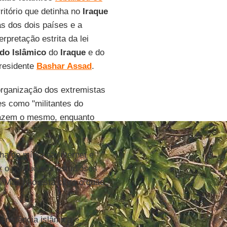
rritório que detinha no
Iraque
as dos dois países e a
rpretação estrita da lei
do Islâmico
do
Iraque
e do
residente
Bashar Assad
.
organização dos extremistas
s como "militantes do
 fazem o mesmo, enquanto
a de mídia na Internet e
r o porquê dos estudiosos
 Mas não está claro o quão
sprudência islâmica e