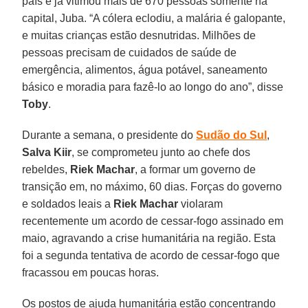
país e já vitimou mais de 670 pessoas somente na
capital, Juba. “A cólera eclodiu, a malária é galopante,
e muitas crianças estão desnutridas. Milhões de
pessoas precisam de cuidados de saúde de
emergência, alimentos, água potável, saneamento
básico e moradia para fazê-lo ao longo do ano”, disse
Toby
.
Durante a semana, o presidente do
Sudão do Sul
,
Salva Kiir
, se comprometeu junto ao chefe dos
rebeldes,
Riek Machar
, a formar um governo de
transição em, no máximo, 60 dias. Forças do governo
e soldados leais a
Riek Machar
violaram
recentemente um acordo de cessar-fogo assinado em
maio, agravando a crise humanitária na região. Esta
foi a segunda tentativa de acordo de cessar-fogo que
fracassou em poucas horas.
Os postos de ajuda humanitária estão concentrando