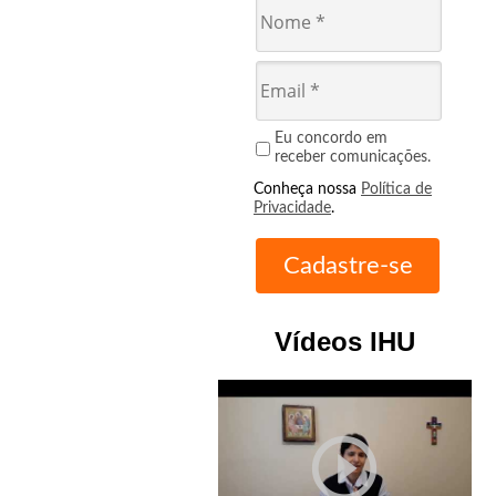
Eu concordo em
receber comunicações.
Conheça nossa
Política de
Privacidade
.
Vídeos IHU
play_circle_outline