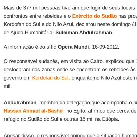
Mais de 377 mil pessoas tiveram que fugir de seus locais
confrontos entre rebeldes e o
Exército do Sudão
nas prov
Kordofan do Sul e do Nilo Azul, declarou neste domingo (
de Ajuda Humanitária,
Suleiman Abdulrahman
.
A informação é do sítio
Opera Mundi
, 16-09-2012.
O responsável sudanês, em visita ao Cairo, explicou que 
deslocaram das zonas onde se encontram os rebeldes às 
governo em
Kordofan do Sul
, enquanto no Nilo Azul este 
mil.
Abdulrahman
, membro da delegação que acompanha o p
Hassan Ahmad al-Bashir
, no Egito, afirmou que cerca 
refúgio no Sudão do Sul e outras 15 mil na Etiópia.
Apesar disso, o responsável opinou que a situação human