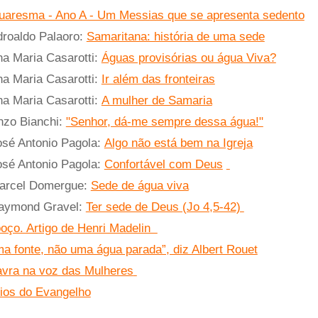
uaresma - Ano A - Um Messias que se apresenta sedento
droaldo Palaoro:
Samaritana: história de uma sede
a Maria Casarotti:
Águas provisórias ou água Viva?
a Maria Casarotti:
Ir além das fronteiras
a Maria Casarotti:
A mulher de Samaria
nzo Bianchi:
"Senhor, dá-me sempre dessa água!"
osé Antonio Pagola:
Algo não está bem na Igreja
osé Antonio Pagola:
Confortável com Deus
arcel Domergue:
Sede de água viva
Raymond Gravel:
Ter sede de Deus (Jo 4,5-42)
poço. Artigo de Henri Madelin
ma fonte, não uma água parada”, diz Albert Rouet
lavra na voz das Mulheres
ios do Evangelho