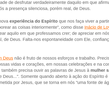
ade de desfrutar verdadeiramente daquilo em que afirm
ós a presença silenciosa, porém real, de Deus.
 nova
experiência do Espírito
que nos faça viver a parti
aborear as coisas interiormente", como disse
Inácio de Lo
ear aquilo em que professamos crer; de apreciar em n
al, de Deus. Falta-nos espontaneidade com Ele, confian
om Deus
não é fruto de nossos esforços e trabalho. Prec
ossas vidas e corações, em nossas celebrações e na co
s também precisa ouvir as palavras de Jesus à
mulher s
Deus...". Somente quando aberto à ação do Espírito é 
etida por Jesus, que se torna em nós "uma fonte de águ