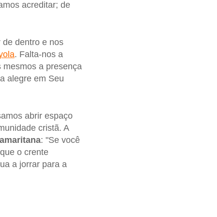
amos acreditar; de
r de dentro e nos
yola
. Falta-nos a
ós mesmos a presença
ça alegre em Seu
isamos abrir espaço
munidade cristã. A
amaritana
: "Se você
que o crente
a a jorrar para a