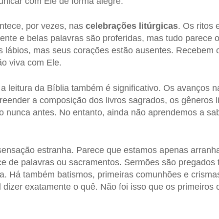
icar com Ele de forma alegre.
ntece, por vezes, nas
celebrações litúrgicas
. Os ritos
nte e belas palavras são proferidas, mas tudo parece oc
 lábios, mas seus corações estão ausentes. Recebem 
o viva com Ele.
 leitura da Bíblia também é significativo. Os avanços
eender a composição dos livros sagrados, os gêneros lit
 nunca antes. No entanto, ainda não aprendemos a sa
sensação estranha. Parece que estamos apenas arranha
e de palavras ou sacramentos. Sermões são pregados 
da. Há também batismos, primeiras comunhões e crismas
il dizer exatamente o quê. Não foi isso que os primeiros 