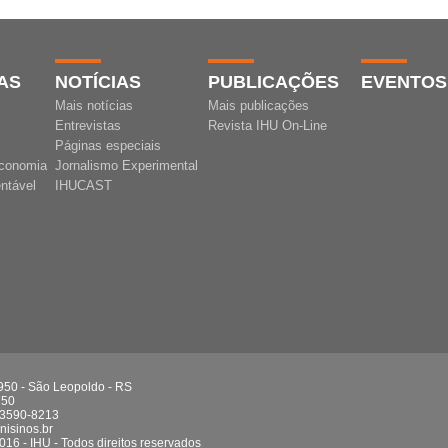
AS
NOTÍCIAS
PUBLICAÇÕES
EVENTOS
Mais notícias
Mais publicações
Entrevistas
Revista IHU On-Line
Páginas especiais
conomia
Jornalismo Experimental
ntável
IHUCAST
 950 - São Leopoldo - RS
750
 3590-8213
isinos.br
016 - IHU - Todos direitos reservados