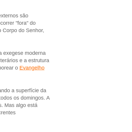
 externos são
orrer "fora" do
o Corpo do Senhor,
 na exegese moderna
erários e a estrutura
borear o
Evangelho
ndo a superfície da
todos os domingos. A
. Mas algo está
crentes