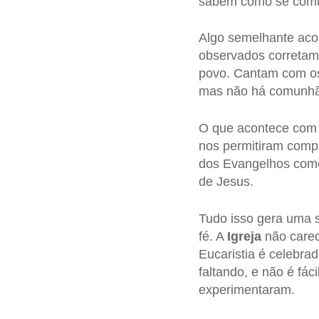
sabem como se comun
Algo semelhante aco
observados corretame
povo. Cantam com os
mas não há comunhã
O que acontece com a
nos permitiram compr
dos Evangelhos como
de Jesus.
Tudo isso gera uma 
fé. A
Igreja
não carec
Eucaristia é celebra
faltando, e não é fác
experimentaram.