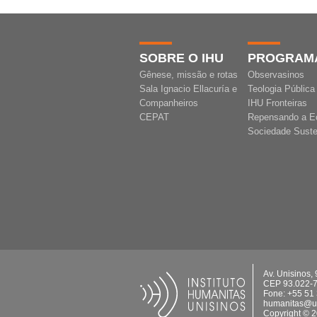
SOBRE O IHU
PROGRAM
Gênese, missão e rotas
Observasinos
Sala Ignacio Ellacuría e
Teologia Pública
Companheiros
IHU Fronteiras
CEPAT
Repensando a E
Sociedade Suste
Av. Unisinos,
CEP 93.022-
Fone: +55 51
humanitas@un
Copyright © 2