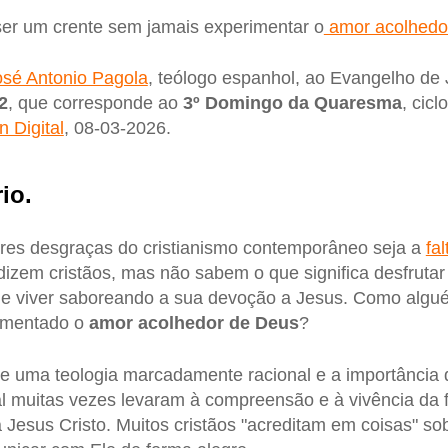
r um crente sem jamais experimentar o
amor acolhedo
osé Antonio Pagola
, teólogo espanhol, ao Evangelho de 
2
, que corresponde ao
3º Domingo da Quaresma
, cicl
n Digital
, 08-03-2026.
io.
res desgraças do cristianismo contemporâneo seja a
fa
dizem cristãos, mas não sabem o que significa desfrutar 
e viver saboreando a sua devoção a Jesus. Como algué
imentado o
amor acolhedor de Deus
?
e uma teologia marcadamente racional e a importância
al muitas vezes levaram à compreensão e à vivência da
a Jesus Cristo. Muitos cristãos "acreditam em coisas" s