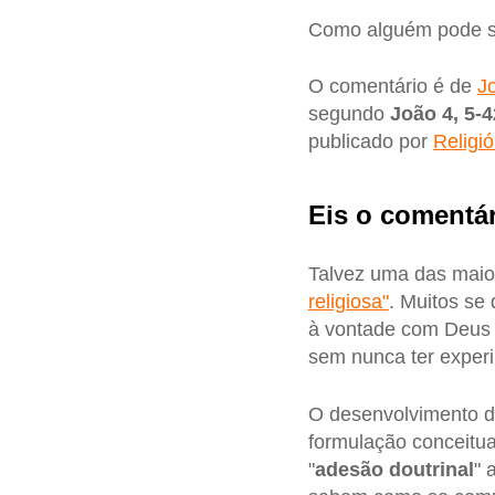
Como alguém pode se
O comentário é de
J
segundo
João 4, 5-4
publicado por
Religió
Eis o comentár
Talvez uma das maio
religiosa"
. Muitos se 
à vontade com Deus 
sem nunca ter exper
O desenvolvimento d
formulação conceitu
"
adesão doutrinal
" 