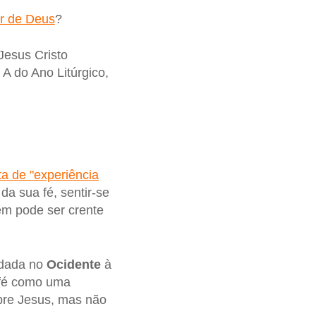
r de Deus
?
Jesus Cristo
o A do Ano Litúrgico,
lta de "experiência
da sua fé, sentir-se
m pode ser crente
 dada no
Ocidente
à
 fé como uma
obre Jesus, mas não