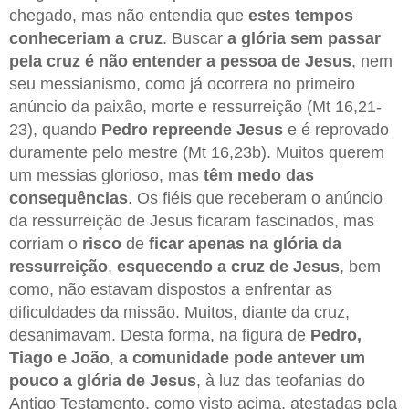
chegado, mas não entendia que
estes tempos
conheceriam a cruz
. Buscar
a glória sem passar
pela cruz é não entender a pessoa de Jesus
, nem
seu messianismo, como já ocorrera no primeiro
anúncio da paixão, morte e ressurreição (Mt 16,21-
23), quando
Pedro repreende Jesus
e é reprovado
duramente pelo mestre (Mt 16,23b). Muitos querem
um messias glorioso, mas
têm medo das
consequências
. Os fiéis que receberam o anúncio
da ressurreição de Jesus ficaram fascinados, mas
corriam o
risco
de
ficar apenas na glória da
ressurreição
,
esquecendo a cruz de Jesus
, bem
como, não estavam dispostos a enfrentar as
dificuldades da missão. Muitos, diante da cruz,
desanimavam. Desta forma, na figura de
Pedro,
Tiago e João
,
a comunidade pode antever um
pouco a glória de Jesus
, à luz das teofanias do
Antigo Testamento, como visto acima, atestadas pela