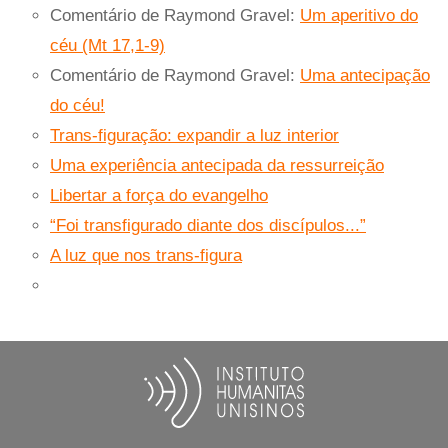
Comentário de Raymond Gravel:
Um aperitivo do
céu (Mt 17,1-9)
Comentário de Raymond Gravel:
Uma antecipação
do céu!
Trans-figuração: expandir a luz interior
Uma experiência antecipada da ressurreição
Libertar a força do evangelho
“Foi transfigurado diante dos discípulos...”
A luz que nos trans-figura