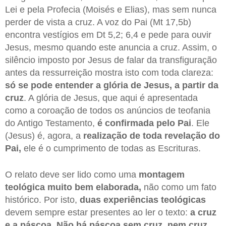
Lei e pela Profecia (Moisés e Elias), mas sem nunca
perder de vista a cruz. A voz do Pai (Mt 17,5b)
encontra vestígios em Dt 5,2; 6,4 e pede para ouvir
Jesus, mesmo quando este anuncia a cruz. Assim, o
silêncio imposto por Jesus de falar da transfiguração
antes da ressurreição mostra isto com toda clareza:
só se pode entender a glória de Jesus, a partir da
cruz
. A glória de Jesus, que aqui é apresentada
como a coroação de todos os anúncios de teofania
do Antigo Testamento,
é confirmada pelo Pai
. Ele
(Jesus) é, agora, a
realização de toda revelação do
Pai,
ele é o cumprimento de todas as Escrituras.
O relato deve ser lido como uma
montagem
teológica muito bem elaborada,
não como um fato
histórico. Por isto,
duas experiências teológicas
devem sempre estar presentes ao ler o texto:
a cruz
e a páscoa.
Não há páscoa sem cruz, nem cruz