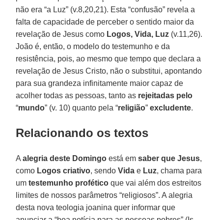
não era “a Luz” (v.8,20,21). Esta “confusão” revela a
falta de capacidade de perceber o sentido maior da
revelação de Jesus como
Logos, Vida, Luz
(v.11,26).
João é, então, o modelo do testemunho e da
resistência, pois, ao mesmo que tempo que declara a
revelação de Jesus Cristo, não o substitui, apontando
para sua grandeza infinitamente maior capaz de
acolher todas as pessoas, tanto as
rejeitadas pelo
“
mundo
” (v. 10) quanto pela “
religião
”
excludente
.
Relacionando os textos
A
alegria deste Domingo
está em
saber que Jesus
,
como
Logos criativo
, sendo
Vida
e
Luz
, chama para
um
testemunho profético
que vai além dos estreitos
limites de nossos parâmetros “religiosos”. A alegria
desta nova teologia joanina quer informar que
anunciar a “boa notícia para as pessoas pobres” (Is