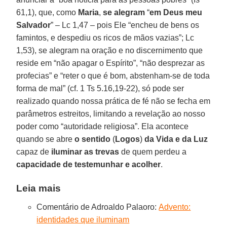
61,1), que, como
Maria
,
se alegram
“
em Deus meu
Salvador
” – Lc 1,47 – pois Ele “encheu de bens os
famintos, e despediu os ricos de mãos vazias”; Lc
1,53), se alegram na oração e no discernimento que
reside em “não apagar o Espírito”, “não desprezar as
profecias” e “reter o que é bom, abstenham-se de toda
forma de mal” (cf. 1 Ts 5.16,19-22), só pode ser
realizado quando nossa prática de fé não se fecha em
parâmetros estreitos, limitando a revelação ao nosso
poder como “autoridade religiosa”. Ela acontece
quando se abre
o sentido
(
Logos
)
da Vida e da Luz
capaz de
iluminar as trevas
de quem perdeu a
capacidade de testemunhar e acolher
.
Leia mais
Comentário de Adroaldo Palaoro:
Advento:
identidades que iluminam