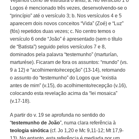
Vejamos como se estrutura o texto; a. No versículo 1 o
Logos é mencionado três vezes, desenvolvendo-se o
“princípio” até o versículo 3; b. Nos versículos 4 e 5
aparecem dois novos conceitos “Vida” (Zoé) e “Luz”
(fós) repetidos duas vezes; c. No centro temos o
versículo 6 onde “João” é apresentado (sem o título
de “Batista”) seguido pelos versículos 7 e 8,
dominados pela palavra “testemunho” (marturían,
marturése). Ficaram de fora os assuntos: “mundo” (vs.
9 a 12) e “acolhimento/recepção” (13-14), retomando
o assunto do “testemunho” do Logos que “existia
antes de mim” (v.15), do acolhimento/recepção (v.16),
colocando esta revelação acima da “lei mosaica”
(v.17-18).
A partir do v. 19 se aprofunda no sentido do
“
testemunho de João
”, numa clara referência à
teologia sinótica
(cf. Jo 1,20 e Mc 9,11-12; Mt 17,9-
13). No entanto, esta referência é mediada por um