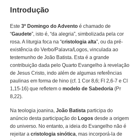
Introdução
Este
3º Domingo do Advento
é chamado de
“
Gaudete
”, isto é, “da alegria”, simbolizada pela cor
rosa. A liturgia foca na “
cristologia alta
”, ou da pré-
existência do Verbo/Palavra/Logos, vinculada ao
testemunho de João Batista. Esta é a grande
contribuição dada pelo Quarto Evangelho à revelação
de Jesus Cristo, indo além de algumas referências
paulinas em forma de hino (cf. 1 Cor 8,6; Fl 2,6-7 e Cl
1,15-16) que refletem o
modelo de Sabedoria
(Pr
8,22).
Na teologia joanina,
João Batista
participa do
anúncio desta participação do
Logos
desde a origem
do universo. No entanto, a ideia do Evangelho não é
rejeitar a
cristologia sinótica
, mas incorporá-la de