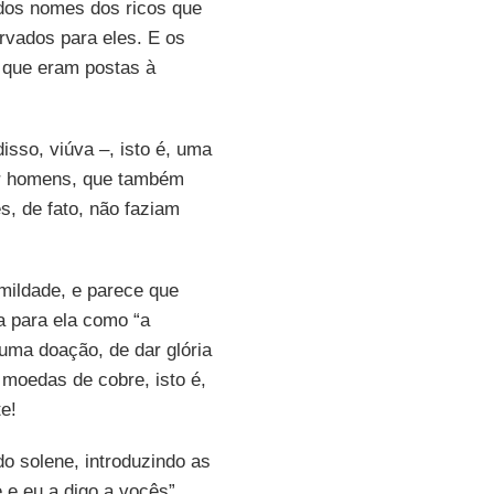
 dos nomes dos ricos que
rvados para eles. E os
s que eram postas à
isso, viúva –, isto é, uma
r homens, que também
, de fato, não faziam
mildade, e parece que
ta para ela como “a
 uma doação, de dar glória
 moedas de cobre, isto é,
e!
o solene, introduzindo as
 e eu a digo a vocês”.