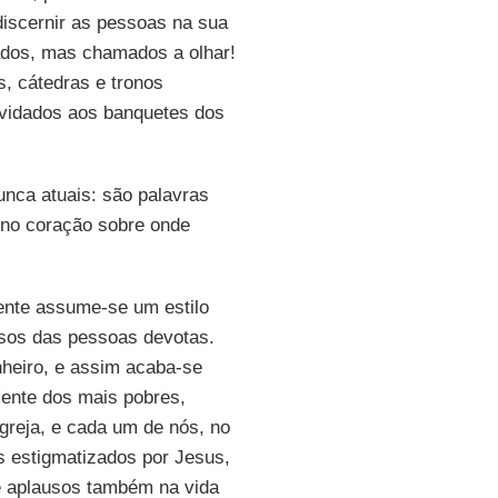
iscernir as pessoas na sua
ados, mas chamados a olhar!
s, cátedras e tronos
nvidados aos banquetes dos
nca atuais: são palavras
r no coração sobre onde
ente assume-se um estilo
usos das pessoas devotas.
inheiro, e assim acaba-se
mente dos mais pobres,
Igreja, e cada um de nós, no
s estigmatizados por Jesus,
e aplausos também na vida