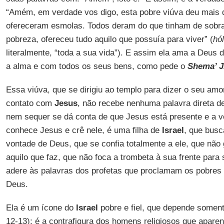
“Amém, em verdade vos digo, esta pobre viúva deu mais 
ofereceram esmolas. Todos deram do que tinham de sobra
pobreza, ofereceu tudo aquilo que possuía para viver” (
hó
literalmente, “toda a sua vida”). E assim ela ama a Deus 
a alma e com todos os seus bens, como pede o
Shema’ Ji
Essa viúva, que se dirigiu ao templo para dizer o seu am
contato com
Jesus
, não recebe nenhuma palavra direta d
nem sequer se dá conta de que Jesus está presente e a 
conhece Jesus e crê nele, é uma filha de
Israel
, que busc
vontade de Deus, que se confia totalmente a ele, que não 
aquilo que faz, que não foca a trombeta à sua frente para 
adere às palavras dos profetas que proclamam os pobres 
Deus.
Ela é um ícone do
Israel
pobre e fiel, que depende somente
12-13); é a contrafigura dos homens religiosos que apare