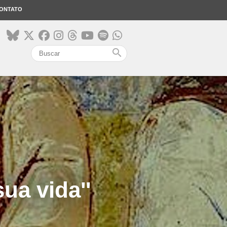
ONTATO
search
ua vida''