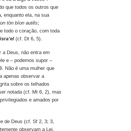
do que todos os outros que
, enquanto ela, na sua
lon tòn bíon autês
;
de todo o coração, com toda
sra’el
(cf. Dt 6, 5).
or a Deus, não entra em
ele e – podemos supor –
vê. Não é uma mulher que
a apenas observar a
grita sobre os telhados
ser notada (cf. Mt 6, 2), mas
privilegiados e amados por
 de Deus (cf. Sf 2, 3; 3,
ntemente observam a Lei,