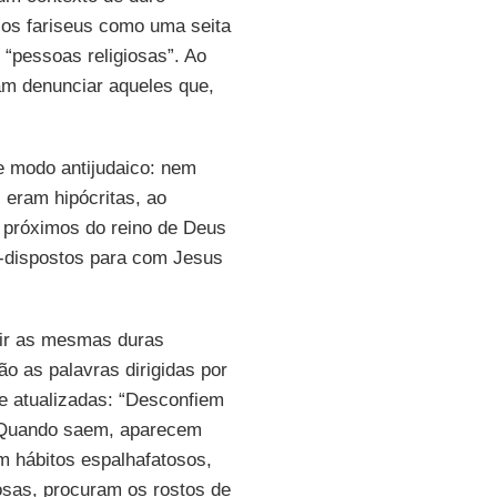
los fariseus como uma seita
 “pessoas religiosas”. Ao
am denunciar aqueles que,
e modo antijudaico: nem
 eram hipócritas, ao
 próximos do reino de Deus
m-dispostos para com Jesus
gir as mesmas duras
ão as palavras dirigidas por
e atualizadas: “Desconfiem
 Quando saem, aparecem
m hábitos espalhafatosos,
sas, procuram os rostos de