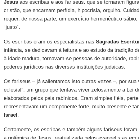
Jesus
aos escribas e aos fariseus, que se tornaram figur
cristão, que encarnam perfídia, hipocrisia, orgulho. Cuida
requer, de nossa parte, um exercício hermenêutico sábio
“justo”.
Os escribas eram os especialistas nas
Sagradas Escritu
infância, se dedicavam à leitura e ao estudo da tradição 
à idade madura, tornavam-se pessoas de autoridade, rabi
poderes jurídicos nas diversas instituições judaicas.
Os fariseus – já salientamos isto outras vezes –, por su
eclesial”, um grupo que tentava viver zelosamente a Lei 
elaborados pelos pais rabínicos. Eram simples fiéis, pert
representavam um componente forte, muito presente e ta
Israel
.
Certamente, os escribas e também alguns fariseus foram
a polêmica de Jesus, reatualizada pelos evangelistas em