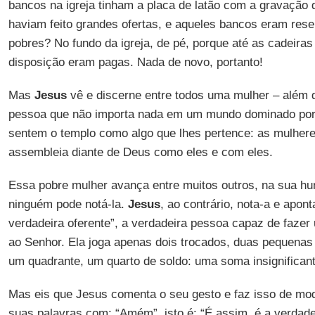
bancos na igreja tinham a placa de latão com a gravação
haviam feito grandes ofertas, e aqueles bancos eram rese
pobres? No fundo da igreja, de pé, porque até as cadeira
disposição eram pagas. Nada de novo, portanto!
Mas
Jesus
vê e discerne entre todos uma mulher – além d
pessoa que não importa nada em um mundo dominado po
sentem o templo como algo que lhes pertence: as mulheres
assembleia diante de Deus como eles e com eles.
Essa pobre mulher avança entre muitos outros, na sua hu
ninguém pode notá-la.
Jesus
, ao contrário, nota-a e apon
verdadeira oferente”, a verdadeira pessoa capaz de fazer
ao Senhor. Ela joga apenas dois trocados, duas pequenas
um quadrante, um quarto de soldo: uma soma insignificant
Mas eis que Jesus comenta o seu gesto e faz isso de mod
suas palavras com: “Amém”, isto é: “É assim, é a verdade