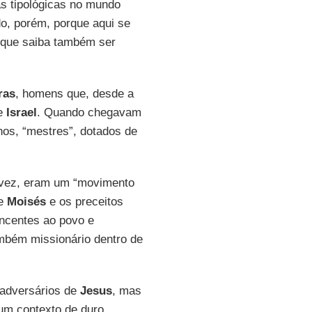
as tipológicas no mundo
do, porém, porque aqui se
, que saiba também ser
ras
, homens que, desde a
de
Israel
. Quando chegavam
nos, “mestres”, dotados de
a vez, eram um “movimento
de
Moisés
e os preceitos
encentes ao povo e
mbém missionário dentro de
 adversários de
Jesus
, mas
 um contexto de duro