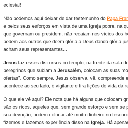
eclesial!
Não podemos aqui deixar de dar testemunho do
Papa Fra
e pelos seus esforços em vista de uma Igreja pobre, na qu
que governam ou presidem, não recaiam nos vícios dos h
pedem aos outros que deem glória a Deus dando glória ju
acham seus representantes...
Jesus
faz esses discursos no templo, na frente da sala do
peregrinos que subiam a
Jerusalém
, colocam as suas mo
ofertas”. Como sempre, Jesus observa, vê, compreende e
acontece ao seu lado, é vigilante e tira lições de vida da 
O que ele vê aqui? Ele nota que há alguns que colocam g
são os ricos, aqueles que, sem grande esforço e sem se p
sua devoção, podem colocar até muito dinheiro no tesou
fizemos e fazemos experiência disso na
Igreja
. Há apena