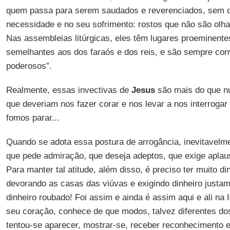
quem passa para serem saudados e reverenciados, sem d
necessidade e no seu sofrimento: rostos que não são olh
Nas assembleias litúrgicas, eles têm lugares proeminente
semelhantes aos dos faraós e dos reis, e são sempre co
poderosos”.
Realmente, essas invectivas de
Jesus
são mais do que nu
que deveriam nos fazer corar e nos levar a nos interroga
fomos parar...
Quando se adota essa postura de arrogância, inevitavelm
que pede admiração, que deseja adeptos, que exige apla
Para manter tal atitude, além disso, é preciso ter muito d
devorando as casas das viúvas e exigindo dinheiro justa
dinheiro roubado! Foi assim e ainda é assim aqui e ali na 
seu coração, conhece de que modos, talvez diferentes do
tentou-se aparecer, mostrar-se, receber reconhecimento 