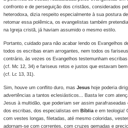
confronto e de perseguição dos cristãos, considerados pe
heterodoxa, dizia respeito especialmente à sua postura de
retomar essa polêmica, os evangelistas também pretendi
na Igreja cristã, já haviam assumido o mesmo estilo.
Portanto, cuidado para não acabar lendo os Evangelhos d
todos os escribas eram arrogantes, nem todos os fariseus
contrário, às vezes os Evangelhos testemunham escribas
(cf. Mc 12, 34) e fariseus retos e justos que estavam be
(cf. Lc 13, 31).
Sim, houve um conflito duro, mas
Jesus
hoje poderia diri
advertências a tantos eclesiásticos... Basta ler com atenç
Jesus à multidão, que poderiam ser assim parafraseadas 
dos escribas, dos especialistas em
Bíblia
e em teologia!
com vestes longas, filetadas, até mesmo coloridas, veste
adornam-se com correntes, com cruzes gemadas e precio