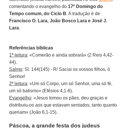
comentando o evangelho do
17º Domingo do
Tempo comum, do Ciclo B
. A tradução é de
Francisco O. Lara, João Bosco Lara e José J.
Lara
.
Referências bíblicas
1ª leitura
: «Comerão e ainda sobrará» (2 Reis 4,42-
44).
Salmo
: Sl. 144(145) - R/ Saciai os vossos filhos, ó
Senhor!
2ª leitura
: «Um só Corpo, um só Senhor, uma só fé,
um só batismo» (Efésios 4,1-6).
Evangelho
: «Jesus tomou os pães, deu graças e
distribuiu-os aos que estavam sentados, tanto quanto
queriam» (João 6,1-15).
Páscoa, a grande festa dos judeus