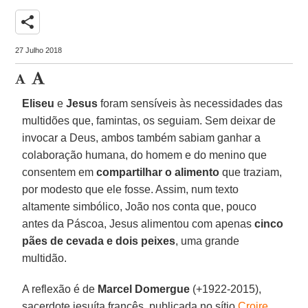
share
27 Julho 2018
Eliseu
e
Jesus
foram sensíveis às necessidades das
multidões que, famintas, os seguiam. Sem deixar de
invocar a Deus, ambos também sabiam ganhar a
colaboração humana, do homem e do menino que
consentem em
compartilhar o alimento
que traziam,
por modesto que ele fosse. Assim, num texto
altamente simbólico, João nos conta que, pouco
antes da Páscoa, Jesus alimentou com apenas
cinco
pães de cevada e dois peixes
, uma grande
multidão.
A reflexão é de
Marcel Domergue
(+1922-2015),
sacerdote jesuíta francês, publicada no sítio
Croire
,