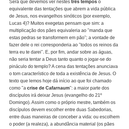
Será que devemos ver nestes
três tempos
o
equivalente das tentações que abrem a vida pública
de Jesus, nos evangelhos sinóticos (por exemplo,
Lucas 4)? Muitos exegetas pensam que sim: a
multiplicação dos pães equivaleria ao "manda que
estas pedras se transformem em pão"; a vontade de
fazer dele o rei corresponderia ao "todos os reinos da
terra eu te darei". E, por fim, andar sobre as águas,
não seria tentar a Deus tanto quanto o jogar-se do
pináculo do templo? A cena das tentações anunciava
o tom característico de toda a existência de Jesus. O
texto que lemos hoje dá início ao que foi chamado
como "a
crise de Cafarnaum
": a maior parte dos
discípulos irá deixar Jesus (evangelho do 21º
Domingo). Assim como o próprio mestre, também os
discípulos devem escolher entre duas Sabedorias,
entre duas maneiras de conceber a vida: ou escolhem
o poder (a realeza), a abundância material (os pães