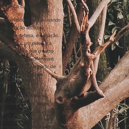
destruir a sua imagem.
e espalhando e contaminando
 em relação ao outro.
nismo de defesa, é negação.
struição e um deles é a
egre ao saber que o outro
ualidade dos indiferentes
s enxergam, é a partir de
Jesus foi aquele que
 asas.
le que simplesmente se
gem de Deus por nossa vida,
upagem comum”; às vezes,
taculares, mas o enviado
as nossos passos e veste