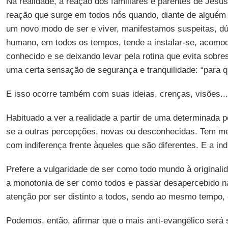
Na realidade, a reação dos familiares e parentes de Jes
reação que surge em todos nós quando, diante de alguém 
um novo modo de ser e viver, manifestamos suspeitas, dúv
humano, em todos os tempos, tende a instalar-se, acomo
conhecido e se deixando levar pela rotina que evita sobres
uma certa sensação de segurança e tranquilidade: “para q
E isso ocorre também com suas ideias, crenças, visões...
Habituado a ver a realidade a partir de uma determinada pe
se a outras percepções, novas ou desconhecidas. Tem med
com indiferença frente àqueles que são diferentes. E a in
Prefere a vulgaridade de ser como todo mundo à originalid
a monotonia de ser como todos e passar desapercebido n
atenção por ser distinto a todos, sendo ao mesmo tempo,
Podemos, então, afirmar que o mais anti-evangélico ser