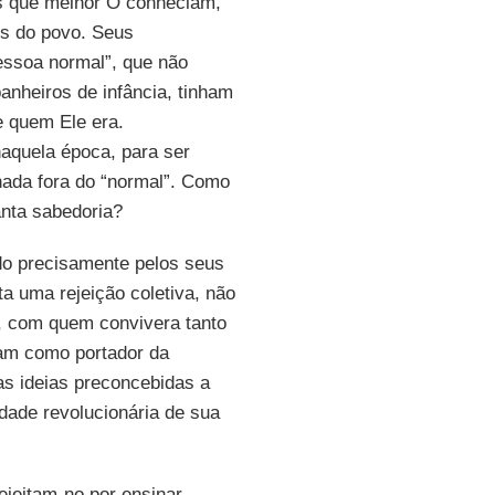
es que melhor O conheciam,
s do povo. Seus
essoa normal”, que não
anheiros de infância, tinham
e quem Ele era.
naquela época, para ser
ada fora do “normal”. Como
anta sabedoria?
ado precisamente pelos seus
ta uma rejeição coletiva, não
r, com quem convivera tanto
tam como portador da
s ideias preconcebidas a
idade revolucionária de sua
jeitam-no por ensinar