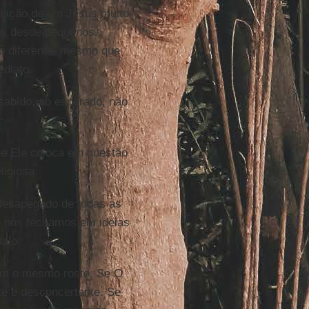
velação de um Jesus muito
os desde pequenos.
o diferente, mesmo que
ediato.
sabido, ao esperado, não
e Ele coloca em questão
ligiosa.
 desapegado de todas as
e nos fechamos em ideias
alo.
om o mesmo rosto. Se O
e e desconcertante. Se