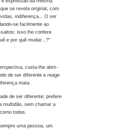
us é expressão da mesma
que se revela original, com
idas, indiferença... O ser
dando-se facilmente ao
saltos; isso lhe confere
uê e por quê mudar...?”
rspectiva, custa-lhe abrir-
o de ser diferente e reage
diferença mata.
ade de ser diferente; prefere
a multidão, sem chamar a
 como todos.
á sempre uma pessoa, um