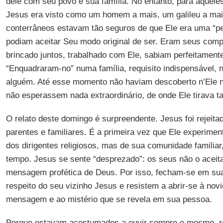
dele com seu povo e sua família. No entanto, para aquel
Jesus era visto como um homem a mais, um galileu a mai
conterrâneos estavam tão seguros de que Ele era uma “p
podiam aceitar Seu modo original de ser. Eram seus comp
brincado juntos, trabalhado com Ele, sabiam perfeitament
“Enquadraram-no” numa família, requisito indispensável, 
alguém. Até esse momento não haviam descoberto n’Ele n
não esperassem nada extraordinário, de onde Ele tirava t
O relato deste domingo é surpreendente. Jesus foi rejeit
parentes e familiares. É a primeira vez que Ele experimen
dos dirigentes religiosos, mas de sua comunidade familia
tempo. Jesus se sente “desprezado”: os seus não o acei
mensagem profética de Deus. Por isso, fecham-se em sua
respeito do seu vizinho Jesus e resistem a abrir-se à nov
mensagem e ao mistério que se revela em sua pessoa.
Porque estavam acostumados a ouvir sempre o mesmo, re