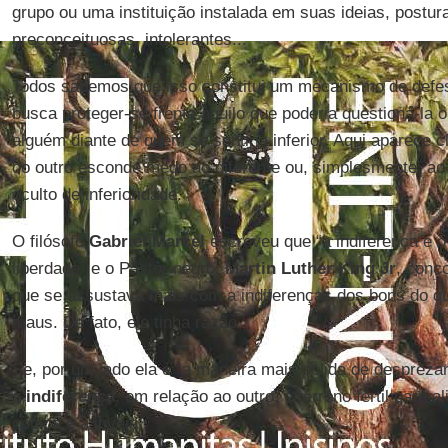
grupo ou uma instituição instalada em suas ideias, postur
preconceituosas, intolerantes...
Todos sabemos que isso constitui um mecanismo de defes
busca proteger-se frente àquilo que poderia questioná-la ou
alguém diante de quem se sentiria inferior. Aqui aparece 
do outro esconde medo ao diferente ou, simplesmente, ao
oculto de inferioridade.
O filósofo
Gabriel Marcel
escreveu que “a indiferença é o
liberdade” e o Pastor negro,
Martin Luther King Jr
, conc
que se assustava mais com a indiferenças dos bons do q
maus. De fato, ele tinha razão.
Se, por um lado ela é “a maneira mais polida de despreza
a
indiferença
, em relação ao outro, é terreno fértil para 
cobiça e à inveja.