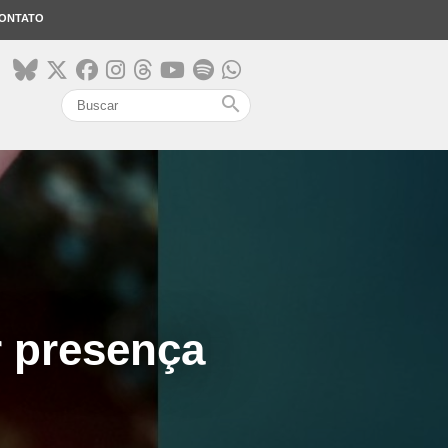
ONTATO
search
r presença