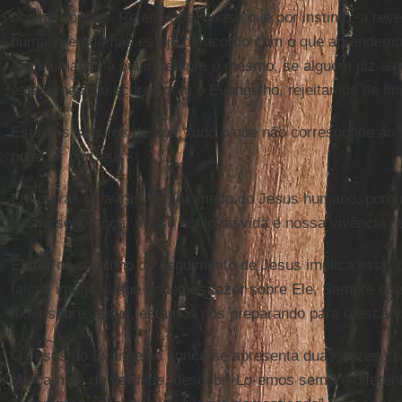
nossas roupas. Rejeitamos, quase que por instinto, a re
humano e que não esteja de acordo com o que aprendem
Acostumados a ouvir sempre o mesmo, se alguém diz alg
esteja mais de acordo com o Evangelho, rejeitamos de im
Estamos seguros de que “tudo o que não corresponde ao 
pode vir de Deus”.
Em outras palavras, temos medo do Jesus humano, porqu
nossa segurança, nosso estilo de vida e nossa vivência re
Entrar no caminho do seguimento de Jesus implica estar
falsas imagens que podemos fazer sobre Ele. Sempre qu
fixas sobre Jesus, estamos nos preparando para o escând
O Jesus do Evangelho nunca se apresenta duas vezes c
buscarmos de verdade, descobri-Lo-emos sempre diferent