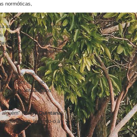
as normóticas,
a através da qual a pessoa
 trata de desqualificar a
claro como a desqualificação
 novo, e algum sentimento
 grau mais baixo da
ordava com isso, ao dizer
ue com as atitudes dos
r alguém” (
Mario Quintana
),
alimentar o ego, levando-o à