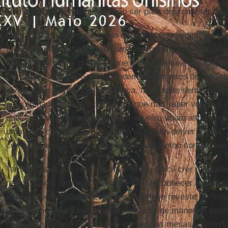
Não admira o semelhante a não ser para desconstruir ou 
De fato, a indiferença é como uma praga no jardim, vai s
e pode revelar, em sua raiz, uma insegurança estonteante
Psicologicamente, diríamos que a indiferença é um meca
Na negação do outro se escondem sentimentos de auto-de
inveja. Quem cultiva a indiferença, facilmente sente-se al
está numa pior. Nietzsche afirma que não saber voar é a q
que, cada vez menos, enxergam aqueles voam alto e, se o
uma ótica corrompida pela forma ofuscada de ver a vida. 
começou a voar alto e sua comunidade tentou cortar suas
Também para nós hoje continua sendo difícil crer n’Aque
revela “como um de nós”. Não é fácil reconhecer a passa
especialmente quando essa passagem se reveste de “ro
gostaríamos que Deus se manifestasse de maneiras espe
d’Ele, seu próprio Filho, come em nossas mesas, caminh