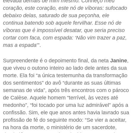
elevada demais de mim mesmo. Conheço meu
coração, este coração, este nó de víboras: sufocado
debaixo delas, saturado de sua peçonha, ele
continua batendo sob aquele fervilhar. Esse nó de
víboras que é impossível desatar, que seria preciso
cortar com faca, com espada: ‘Não vim trazer a paz,
mas a espada
’”.
Surpreendente é o depoimento final, da neta
Janine
,
que viveu o outono inteiro ao lado dele antes da sua
morte. Ela foi “a única testemunha da transformação
dos sentimentos” do avô “durante as suas últimas
semanas de vida”, após três encontros com o pároco
de Calèse. Aquele homem “terrível, às vezes até
medonho”, “foi tocado por uma luz admirável” após a
confissão. Sim, ele que anos antes havia lavrado sua
profissão de fé do seguinte modo: “Se vier a aceitar,
na hora da morte, o ministério de um sacerdote,