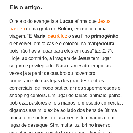
Eis o artigo.
O relato do evangelista
Lucas
afirma que
Jesus
nasceu
numa gruta de
Belém
, em meio a uma
viagem. “E
Maria
deu à luz
o seu filho
primogênito
,
o envolveu em faixas e o colocou na
manjedoura
,
pois não havia lugar para eles em casa” (
Lc 1, 7
).
Hoje, ao contrário, a imagem de Jesus tem lugar
seguro e privilegiado. Nasce antes do tempo, às
vezes já a partir de outubro ou novembro,
primeiramente nas lojas dos grandes centros
comerciais, de modo particular nos supermercados e
shopping centers. Em lugar de faixas, animais, palha,
pobreza, pastores e reis magos, o presépio comercial,
digamos assim, o exibe ao lado dos bens de última
moda, um e outros profusamente iluminados e em
lugar de destaque. Sim, muita luz, brilho intenso,
ostentação, produtos de luxo, correria frenética e