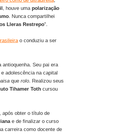
eiro como de ultradireita
,
il
, houve uma
polarização
ismo
. Nunca compartilhei
os Lleras Restrepo
”.
asileira
o conduziu a ser
 antioquenha. Seu pai era
 e adolescência na capital
aisa
que
rolo
. Realizou seus
ituto Tihamer Toth
cursou
, após obter o título de
riana
e de finalizar o curso
sua carreira como docente de