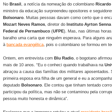
No
Brasil
, a notícia da nomeação do colombiano
Ricardo
ministro da educação surpreendeu opositores e seguidore
Bolsonaro
. Muitas pessoas davam como certo que o enca
Mozart Neves Ramos
, diretor do
Instituto Ayrton Senna
Federal de Pernambuco
(
UFPE
). Mas, nas últimas hora
baralho uma carta que ninguém esperava. Para alguns ana
à
bancada evangélica
, pois o colombiano se formou em te
Ontem, em entrevista com
Blu Radio
, o bogotano afirmo
mais de 10 anos. “Eu o conheci quando trabalhava na
Uni
abraçou a causa das famílias dos militares aposentados.
primeira esposa era filha de um general e eu a acompanh
deputado
Bolsonaro
. Ele contou que tinham tentado cor
participou da política, mas não se contaminou pela corr
pessoa muito honesta e dinâmica”.