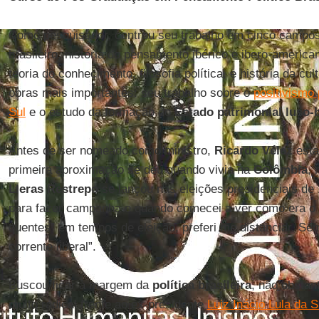
Como pesquisador, centrou seu trabalho em cinco campos
brasileiro, história do pensamento ibérico e ibero-american
teoria do conhecimento, filosofia política, e história da cu
obras mais importantes: seu trabalho sobre o
positivismo 
Sul
e o estudo da formação do
Estado patrimonial luso-b
Antes de ser nomeado como ministro,
Ricardo Vélez
esta
primeira aproximação se deu quando vivia na
Colômbia
,
Lleras Restrepo
se lançou nas eleições presidenciais de
para fazer campanha e quando comecei a ver como era o 
quentes” em tempos de eleição, preferi me distanciar. Se
corrente liberal”.
Buscou ficar à margem da
política brasileira
, não obsta
muito radical frente ao ex-presidente
Luiz Inácio Lula da S