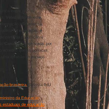
busca evitar que os
ula.
Vélez
defende este
a formação humanística,
matéria de
educação
, é
nde parte da população é
No
Canadá
, foi aprovada, por
 acredito que as políticas
e uma invasão do espaço
ção brasileira.
Revista IHU
 ministro da Educação
es estaduais de educação