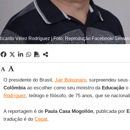
Ricardo Vélez Rodríguez | Foto: Reprodução Facebook/ Seman
O presidente do Brasil,
Jair Bolsonaro
, surpreendeu seus
Colômbia
ao escolher como seu ministro da
Educação
o 
Rodríguez
, teólogo e filósofo, de 75 anos, que se naciona
A reportagem é de
Paula Casa Mogollón
, publicada por
E
tradução é do
Cepat
.