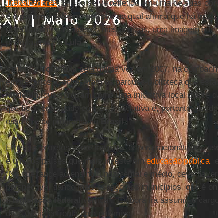
Trabalhadores
. E isso se vê refletido em uma de suas ob
e o patrimonialismo petista
, na qual afirma que há treze
acreditavam em soluções messiânicas, uma imagem que, 
perfeitamente a
Lula
.
Visitou a
Colômbia
pela última vez em 2007, na companh
empresários. Conheceram os parques-biblioteca que estã
Medellín
, que surgiram como uma iniciativa local diante d
que ficou encantado com esta iniciativa e, portanto, des
esse tipo de programa no
Brasil
.
Em seus projetos como ministro, espera racionalizar o uso
é um dos países que mais investe em
educação pública
, 
“No que tange ao ensino fundamental e médio, deve hav
perspectiva, dando mais espaço aos municípios, que é o
à
legislação federal
vertical”. Embora irá assumir o cargo
de 2019, já enfrenta uma polêmica.