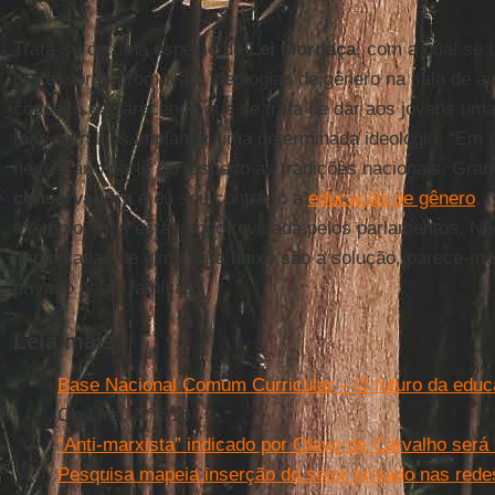
Trata-se de uma espécie de
Lei Mordaça
, com a qual se 
professores promovam ideologias de gênero na sala de a
conceito esclarecendo que se trata de dar aos jovens um
mas sem lhes implantar uma determinada ideologia. “Em 
necessário partir do respeito às tradições nacionais. Gra
conservadora
e eu sou contrário à
educação de gênero
. 
exemplo, mas está sendo revisada pelos parlamentos. Não
implantadas de cima para baixo são a solução, parece-m
privado pelas famílias”.
Leia mais
Base Nacional Comum Curricular – O futuro da educa
On-Line, N° 516
“Anti-marxista” indicado por Olavo de Carvalho será
Pesquisa mapeia inserção do setor privado nas red