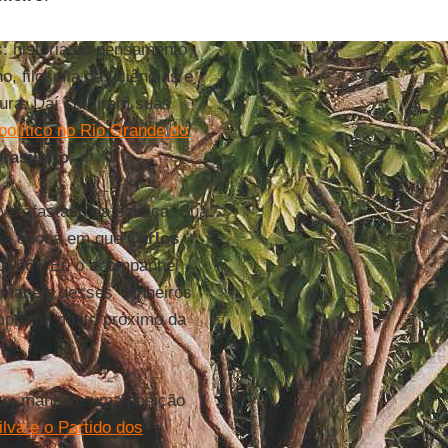
: história do pensamento
o, filosofia das ciências e
ltura. Daí surgiram suas
político no Rio Grande do
rasileiro
.
va afastado da política. Sua
 na época em que
Carlos
 1966. “Eu o acompanhei
manejo desses “dinheiros
mpre fui muito próximo da
nte, manteve uma posição
ilva e o Partido dos