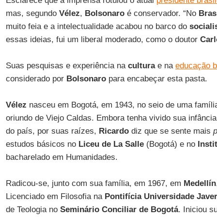
Esclarece que a imprensa rotulou o atual
presidente brasil
mas, segundo
Vélez
,
Bolsonaro
é conservador. “No
Bras
muito feia e a intelectualidade acabou no barco do
social
essas ideias, fui um liberal moderado, como o doutor
Carl
Suas pesquisas e experiência na
cultura
e na
educação br
considerado por
Bolsonaro
para encabeçar esta pasta.
Vélez
nasceu em Bogotá, em 1943, no seio de uma família
oriundo de Viejo Caldas. Embora tenha vivido sua infância
do país, por suas raízes,
Ricardo
diz que se sente mais
p
estudos básicos no
Liceu de La Salle
(Bogotá) e no
Inst
bacharelado em Humanidades.
Radicou-se, junto com sua família, em 1967, em
Medellín
Licenciado em Filosofia na
Pontifícia Universidade Jave
de Teologia no
Seminário Conciliar de Bogotá
. Iniciou 