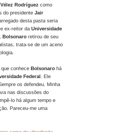
 Vélez Rodríguez
como
s do presidente
Jair
rregado desta pasta seria
e ex-reitor da
Universidade
s,
Bolsonaro
retirou de seu
listas, trata-se de um aceno
ologia.
u que conhece
Bolsonaro
há
versidade Federal
. Ele
 Sempre os defendeu. Minha
ava nas discussões do
rompê-lo há algum tempo e
upção. Pareceu-me uma