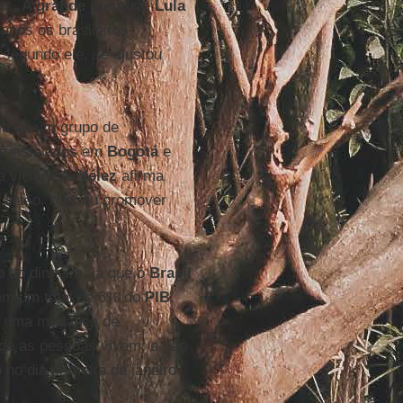
ras,
A grande mentira: Lula
 anos os brasileiros
segundo ele, se ajustou
ia de um grupo de
o instalados em
Bogotá
e
a violência.
Vélez
afirma
de então, buscou promover
 do dinheiro, já que o
Brasil
em um total de 6% do
PIB
.
er uma mudança de
nde as pessoas vivem, e não
 no dia primeiro de janeiro