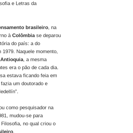
osofia e Letras da
ensamento brasileiro
, na
orno à
Colômbia
se deparou
ória do país: a do
 em 1979. Naquele momento,
 Antioquia
, a mesma
ntes era o pão de cada dia.
isa estava ficando feia em
u fazia um doutorado e
dellín”.
lhou como pesquisador na
1981, mudou-se para
ilosofia, no qual criou o
ileiro
.