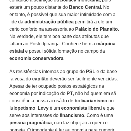
estará um pouco distante do
Banco Central.
No
entanto, é possível que sua maior intimidade com a
lide da
administração pública
permitirá a ele um
certo conforto na assessoria ao
Palácio do Planalto
.
Na verdade, ele tem boa parte dos atributos que
faltam ao Posto Ipiranga. Conhece bem a
máquina
estatal
e possui sólida formação no campo da
economia conservadora
.
As resistências internas ao grupo do
PSL
e da base
raivosa do
capitão
deverão ser facilmente vencidas.
Apesar de ter ocupado postos estratégicos na
economia por indicação do
PT
, não há quem em sã
consciência possa acusá-lo de
bolivarianismo
ou
lulopetismo
.
Levy
é um
economista liberal
e que
serve aos interesses do
financismo
. Como é uma
pessoa pragmática
, não faz objeção a quem o
nomeia. O importante é ter autonomia para cumprir