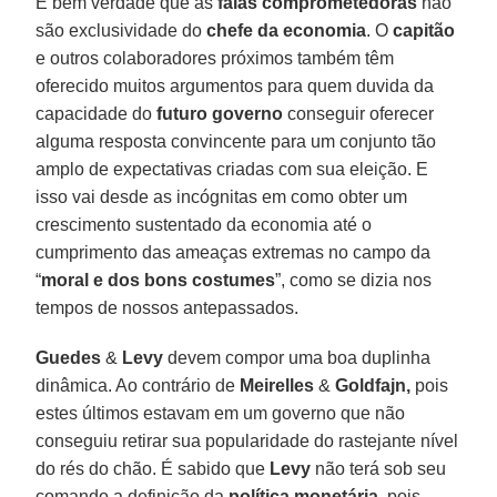
É bem verdade que as
falas comprometedoras
não
são exclusividade do
chefe da economia
. O
capitão
e outros colaboradores próximos também têm
oferecido muitos argumentos para quem duvida da
capacidade do
futuro governo
conseguir oferecer
alguma resposta convincente para um conjunto tão
amplo de expectativas criadas com sua eleição. E
isso vai desde as incógnitas em como obter um
crescimento sustentado da economia até o
cumprimento das ameaças extremas no campo da
“
moral e dos bons costumes
”, como se dizia nos
tempos de nossos antepassados.
Guedes
&
Levy
devem compor uma boa duplinha
dinâmica. Ao contrário de
Meirelles
&
Goldfajn,
pois
estes últimos estavam em um governo que não
conseguiu retirar sua popularidade do rastejante nível
do rés do chão. É sabido que
Levy
não terá sob seu
comando a definição da
política monetária
, pois