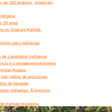
is de 100 projetos, ameaçam
indígena
em 20 anos
tra os Guarani-Kaiowá.
abrigos para indígenas
o de candidatos indígenas
ência e o etnodesenvolvimento
nrique Kujawa
e são reféns de processos
fino de Almeida
eitos indígenas. Entrevista
de tramoia brasileira.