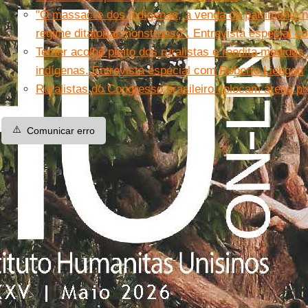
"O massacre dos indígenas, a venda do patrimônio n
regime ditatorial monstruoso". Entrevista especial
Temer acolhe pleito dos ruralistas e reedita medidas
indígenas. Entrevista especial com Roberto Liebgott
Ruralistas do Congresso brasileiro colocam áreas pr
⚠️
Comunicar erro