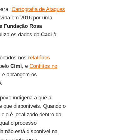
para “
Cartografia de Ataques
lvida em 2016 por uma
e Fundação Rosa
aliza os dados da
Caci
à
contidos nos
relatórios
 pelo
Cimi
, e
Conflitos no
, e abrangem os
5.
 povo indígena a que a
re que disponíveis. Quando o
ele é localizado dentro da
qual o processo
da não está disponível na
 que aconteceu o