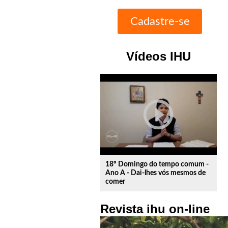
Vídeos IHU
play_circle_outline
18º Domingo do tempo comum -
Ano A - Dai-lhes vós mesmos de
comer
Revista ihu on-line