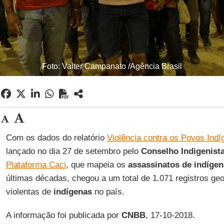
Foto: Valter Campanato /Agência Brasil
Com os dados do relatório
Violência contra os Povos Indí
lançado no dia 27 de setembro pelo
Conselho Indigenist
Plataforma Caci
, que mapeia os
assassinatos de indíge
últimas décadas, chegou a um total de 1.071 registros ge
violentas de
indígenas
no país.
A informação foi publicada por
CNBB
, 17-10-2018.