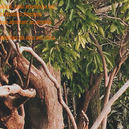
atural, tudo prenuncia um
 com Roberto Romano
 que afrontam os direitos
otegidas do país em risco