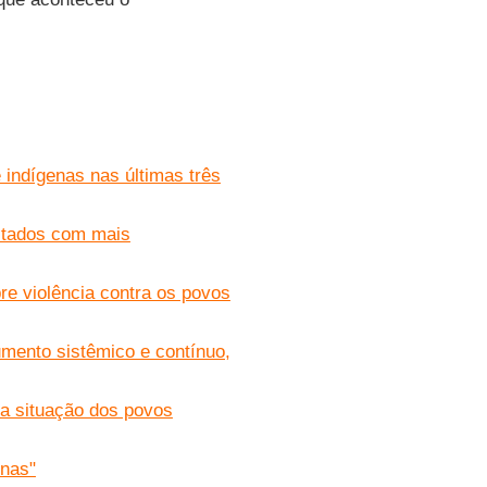
 indígenas nas últimas três
stados com mais
bre violência contra os povos
umento sistêmico e contínuo,
da situação dos povos
enas"