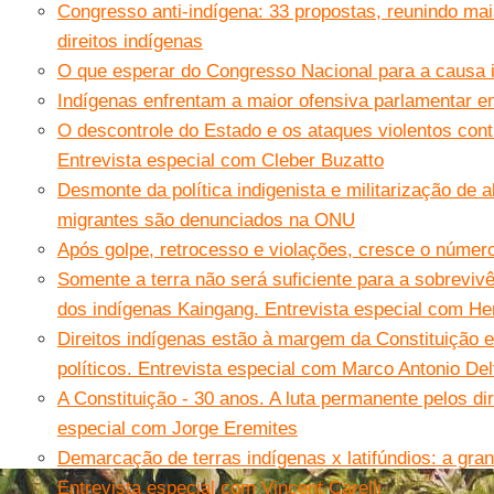
Congresso anti-indígena: 33 propostas, reunindo ma
direitos indígenas
O que esperar do Congresso Nacional para a causa 
Indígenas enfrentam a maior ofensiva parlamentar 
O descontrole do Estado e os ataques violentos con
Entrevista especial com Cleber Buzatto
Desmonte da política indigenista e militarização de 
migrantes são denunciados na ONU
Após golpe, retrocesso e violações, cresce o númer
Somente a terra não será suficiente para a sobreviv
dos indígenas Kaingang. Entrevista especial com He
Direitos indígenas estão à margem da Constituição 
políticos. Entrevista especial com Marco Antonio Del
A Constituição - 30 anos. A luta permanente pelos dir
especial com Jorge Eremites
Demarcação de terras indígenas x latifúndios: a gran
Entrevista especial com Vincent Carelli