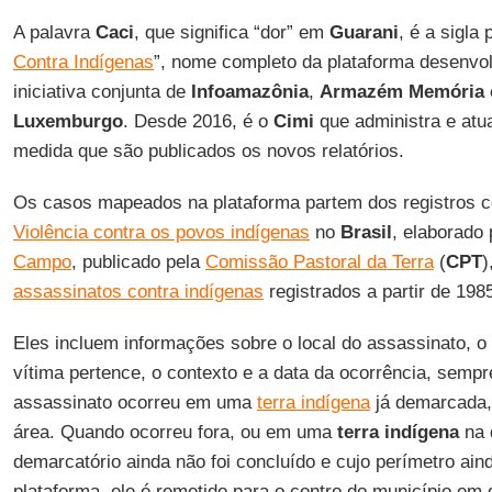
A palavra
Caci
, que significa “dor” em
Guarani
, é a sigla 
Contra Indígenas
”, nome completo da plataforma desenvo
iniciativa conjunta de
Infoamazônia
,
Armazém Memória 
Luxemburgo
. Desde 2016, é o
Cimi
que administra e atu
medida que são publicados os novos relatórios.
Os casos mapeados na plataforma partem dos registros 
Violência contra os povos indígenas
no
Brasil
, elaborado
Campo
, publicado pela
Comissão Pastoral da Terra
(
CPT
)
assassinatos contra indígenas
registrados a partir de 198
Eles incluem informações sobre o local do assassinato, o
vítima pertence, o contexto e a data da ocorrência, semp
assassinato ocorreu em uma
terra indígena
já demarcada, 
área. Quando ocorreu fora, ou em uma
terra indígena
na 
demarcatório ainda não foi concluído e cujo perímetro ain
plataforma, ele é remetido para o centro do município em