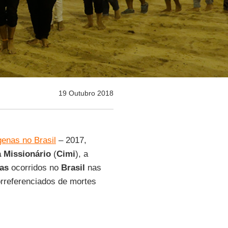
19 Outubro 2018
genas no Brasil
– 2017,
a Missionário
(
Cimi
), a
nas
ocorridos no
Brasil
nas
orreferenciados de mortes