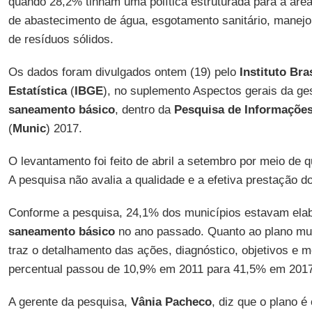
quando 28,2% tinham uma política estruturada para a área
de abastecimento de água, esgotamento sanitário, manejo
de resíduos sólidos.
Os dados foram divulgados ontem (19) pelo
Instituto Bra
Estatística
(
IBGE
), no suplemento Aspectos gerais da ges
saneamento básico
, dentro da
Pesquisa de Informações
(
Munic
) 2017.
O levantamento foi feito de abril a setembro por meio de q
A pesquisa não avalia a qualidade e a efetiva prestação d
Conforme a pesquisa, 24,1% dos municípios estavam elab
saneamento básico
no ano passado. Quanto ao plano mu
traz o detalhamento das ações, diagnóstico, objetivos e m
percentual passou de 10,9% em 2011 para 41,5% em 2017
A gerente da pesquisa,
Vânia Pacheco
, diz que o plano é