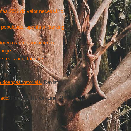
enas 25% do valor necessário
populosas, aponta o Ranking
stimentos em saneamento
longe
e realizam plano de
 doenças vetoriais.
Revista
tado.
Revista IHU On-Line, Nº