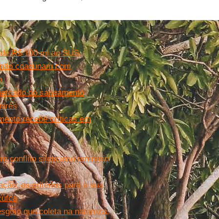
o de R$ 100 mi ao SUS
e não coadunam com
o
 mercado do saneamento
ndrés
mento recebe críticas em
 conflito silencioso em meio
ção: os critérios para a sua
zufca
sgoto que coleta na natureza,