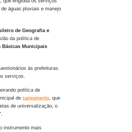
, que engloba os serviços
 de águas pluviais e manejo
sileiro de Geografia e
tão da política de
 Básicas Municipais
uestionários às prefeituras.
os serviços.
orando política de
nicipal de
saneamento
, que
etas de universalização, o
.
 o instrumento mais