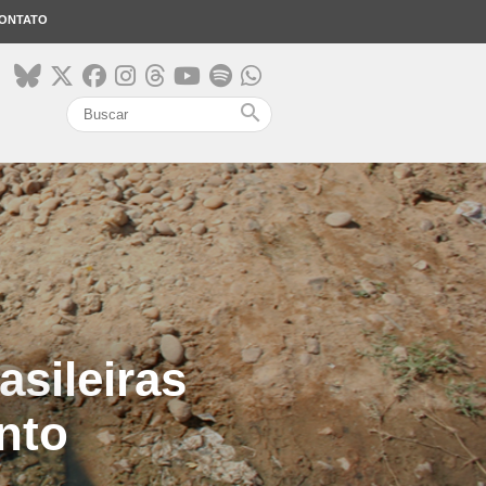
ONTATO
search
sileiras
nto