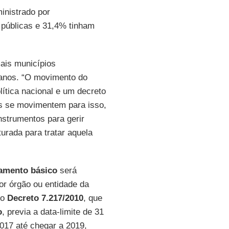
inistrado por
 públicas e 31,4% tinham
ais municípios
anos. “O movimento do
lítica nacional e um decreto
s se movimentem para isso,
nstrumentos para gerir
urada para tratar aquela
amento básico
será
or órgão ou entidade da
 o
Decreto 7.217/2010
, que
o
, previa a data-limite de 31
017 até chegar a 2019,