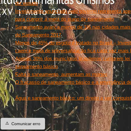
diz estudo
Investimento anunciado pelo governo representa ap
para cumprir a meta do plano de saneamento
Saneamento avança menos de 1% nas cidades mais 
do Saneamento 2017
Menos de 45% do esgoto é tratado no Brasil – Inve
caem e meta de universalização fica cada vez mais 
Apenas 30% dos municípios brasileiros cumprem lei 
saneamento básico
Falta o saneamento, aumentam as mortes
O fracasso do saneamento básico e a emergência de
IHU On-Line, Nº 481
Água e saneamento básico: um direito a ser conquis
321
⚠️
Comunicar erro