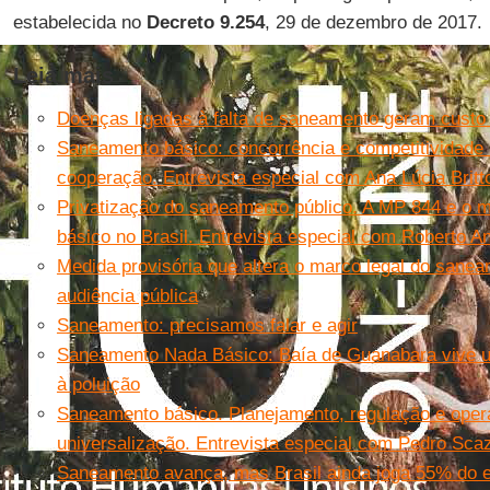
estabelecida no
Decreto 9.254
, 29 de dezembro de 2017.
Leia mais
Doenças ligadas à falta de saneamento geram cust
Saneamento básico: concorrência e competitividad
cooperação. Entrevista especial com Ana Lúcia Britt
Privatização do saneamento público. A MP 844 e o
básico no Brasil. Entrevista especial com Roberto A
Medida provisória que altera o marco legal do sanea
audiência pública
Saneamento: precisamos falar e agir
Saneamento Nada Básico: Baía de Guanabara vive um
à poluição
Saneamento básico. Planejamento, regulação e opera
universalização. Entrevista especial com Pedro Sca
Saneamento avança, mas Brasil ainda joga 55% do e