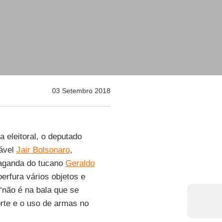
03 Setembro 2018
 eleitoral, o deputado
iável
Jair Bolsonaro
,
paganda do tucano
Geraldo
erfura vários objetos e
“não é na bala que se
orte e o uso de armas no