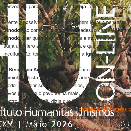
convocado para repetir o que a
Igreja
já disse, mas para 
Frente a possíveis atitudes que podem levar a pensar, e
Sínodo
não contempla suas prioridades, o cardeal
Humm
Sínodo
quer que todas as pastorais e movimentos tenha
surja um clero autóctone e indígena e que seja desenvol
inculturação, tornando realidade uma
Igreja
indígena e não
O
Sínodo da Amazônia
“será histórico, somos nós que i
caminhos desta
Igreja
”, afirma o cardeal
Hummes
, e por
medo”. Ao falar sobre os ministérios, o Presidente da
RE
novos para que o povo tenha mais, melhor e frequente a
centro da vida cristã, dizia que “há liberdade de discussão
inclusive sobre a possibilidade de
ordenação de homens 
necessidade na região, mas insistindo que “esse não é o
o tema central”.