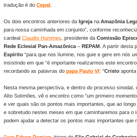
tradução é do
Cepat
.
Os dois encontros anteriores da
Igreja
na
Amazônia Lega
para nossa caminhada em conjunto”, conforme reconhecia 
cardeal
Claudio Hummes
, presidente da
Comissão Episco
Rede Eclesial Pan-Amazônica
–
REPAM
. A partir desta
Espírito
“para que nos ilumine, nos guie e gere em nós um
insistindo em que “é importante realizarmos este encontr
recordando as palavras do
papa Paulo VI
: “
Cristo
aponta
Nesta mesma perspectiva, e dentro do processo sinodal
Alto Solimões, vê o encontro como “um primeiro momento
e ver quais são os pontos mais importantes, que ao longo
e sobretudo nestes meses em que caminharemos para o in
podem ajudar a detectar os pontos mais importantes que m