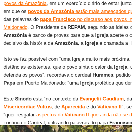
povos da Amazônia
, em um exercício diário de estar junt
em que os
povos da
Amazônia
estão mais ameaçados q
das palavras do
p
apa Francisco
no discurso aos povos i
Maldonado
. O Presidente da
REPAM
, seguindo as ideias
Amazônia
é banco de provas para que a
Igreja
acerte o 
decisivo da história da
Amazônia
, a
Igreja
é chamada a il
Isto se faz possível com “uma Igreja muito mais próxima,
distâncias existentes, que o povo sinta o calor da
Igreja
, 
defenda os povos”, recordava o cardeal
Hummes
, pedido
Papa
em Puerto Maldonado: “uma
Igreja
profética que de
Este
Sínodo
está “no contexto da
Evangelii Gaudium
, d
Misericordiae Vultus
, de
Aparecida
e do
Vaticano II
”, s
“quer resgatar
aspectos do
Vaticano II
que ainda não se 
continua o Cardeal, utilizando palavras do papa
Francisc
medo do novo”. Nesse sentido, o Presidente da
REPAM
af