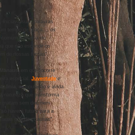
, iniciava suas palavras
m tempo de graça..., os
 comum a alegria do
ena que não esconde os
ém de nossas forças”.
 Manaus
, em que “ocorre
eira especial.
Juventude
e
azônia
, a população é ainda
da natureza que transforma
que matam sem dor, nem
“só haverá futuro para a
 suas grandes causas”.