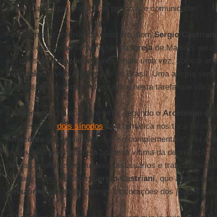
o que é, algo que priorize as pessoas e comunidades”.
Finalmente, o anfitrião do encontro, dom
Sergio Castriani
dizendo que “essa semana para a
Igreja
de Manaus será u
pastores da
Amazônia
vamos, mais uma vez, colocar em
Evangelho
vivido nesta parte do Brasil. Uma alegria ser
grandes desafios que enfrentamos nesta tarefa que vai al
A importância do encontro está, segundo o
Arcebispo de
nas vésperas
dois sínodos
cuja temática nos toca de man
Amazônia
são realidades que se complementam”. Na
Am
jovem, e “a juventude é a primeira vítima da depredação 
nossas periferias em lugares de usuários e traficantes 
piedade”, segundo dom
Sergio Castriani
, que afirma que 
Amazônia
se conquistarmos os corações dos jovens para