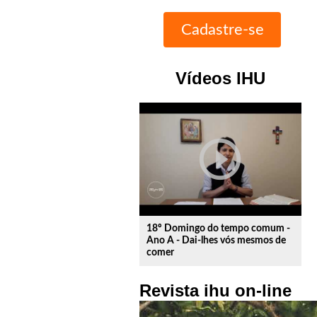
Vídeos IHU
play_circle_outline
18º Domingo do tempo comum -
Ano A - Dai-lhes vós mesmos de
comer
Revista ihu on-line