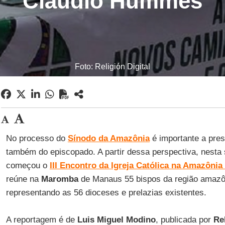
Cláudio Hummes
Foto: Religión Digital
No processo do
Sínodo da Amazônia
é importante a pres
também do episcopado. A partir dessa perspectiva, nesta 
começou o
III Encontro da Igreja Católica na Amazônia
reúne na
Maromba
de Manaus 55 bispos da região amazôn
representando as 56 dioceses e prelazias existentes.
A reportagem é de
Luis Miguel Modino
, publicada por
Rel