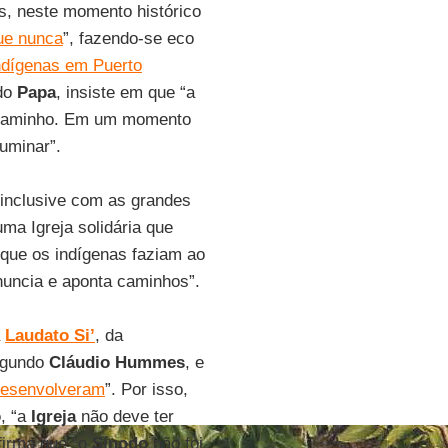
os, neste momento histórico
ue nunca
”, fazendo-se eco
ndígenas em Puerto
 do
Papa
, insiste em que “a
caminho. Em um momento
uminar”.
 inclusive com as grandes
uma Igreja solidária que
 que os indígenas faziam ao
nuncia e aponta caminhos”.
a
Laudato Si’
, da
egundo
Cláudio Hummes
, e
desenvolveram
”. Por isso,
o
, “a
Igreja
não deve ter
irma que “o
Sínodo
não foi