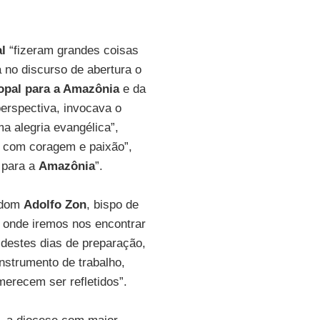
l
“fizeram grandes coisas
no discurso de abertura o
pal para a Amazônia
e da
 perspectiva, invocava o
a alegria evangélica”,
o com coragem e paixão”,
 para a
Amazônia
”.
, dom
Adolfo Zon
, bispo de
 onde iremos nos encontrar
 destes dias de preparação,
strumento de trabalho,
erecem ser refletidos”.