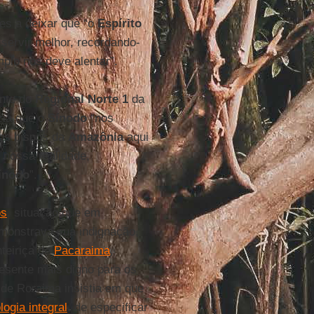
es a deixar que “o
Espírito
servir melhor, recordando-
plo nos deve alentar”.
ente do
Regional Norte 1
da
izia que o
Sínodo
“nos
 os bispos da
Amazônia
aqui
 nossa realidade,
ínodo
”.
os
, situação que em
onstrava sua indignação,
teiriça de
Pacaraima
,
esente mais digno para os
 de Roraima insistia em que
logia integral
, de especificar