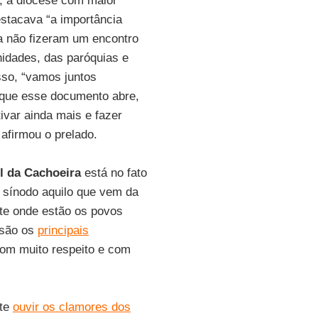
, a diocese com maior
stacava “a importância
a não fizeram um encontro
idades, das paróquias e
sso, “vamos juntos
 que esse documento abre,
var ainda mais e fazer
afirmou o prelado.
l da Cachoeira
está no fato
e sínodo aquilo que vem da
te onde estão os povos
s são os
principais
com muito respeito e com
nte
ouvir os clamores dos