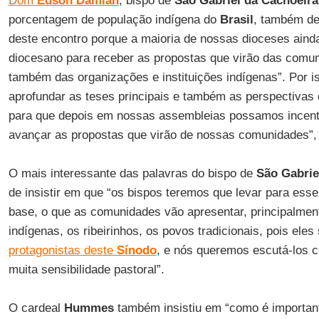
Dom
Edson Damian
, bispo de
São Gabriel da Cachoeira
porcentagem de população indígena do
Brasil
, também de
deste encontro porque a maioria de nossas dioceses aind
diocesano para receber as propostas que virão das comun
também das organizações e instituições indígenas”. Por i
aprofundar as teses principais e também as perspectivas
para que depois em nossas assembleias possamos incenti
avançar as propostas que virão de nossas comunidades”, 
O mais interessante das palavras do bispo de
São Gabrie
de insistir em que “os bispos teremos que levar para ess
base, o que as comunidades vão apresentar, principalmen
indígenas, os ribeirinhos, os povos tradicionais, pois ele
protagonistas deste
Sínodo
, e nós queremos escutá-los 
muita sensibilidade pastoral”.
O cardeal
Hummes
também insistiu em “como é importa