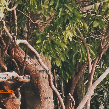
avançar”.
m algumas dioceses, que o
es
insistia em que “o
m um rosto amazônico, que
vido um processo de
 apenas indigenista”.
remos traçar os novos
 isso “não podemos ter
PAM
, na busca de caminhos
cesso à
Eucaristia
, que é o
 sobre os ministérios”,
casados
, dada a extrema
 único tema do
Sínodo
, não é