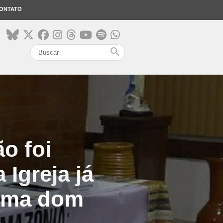
ONTATO
search
o foi
 Igreja já
irma dom