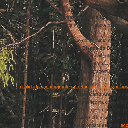
Por isso, o cardeal
Hummes
convidava os bispos present
Santo
nos abra novos horizontes para que a
Igreja
possa 
nos os missionários e missionárias do passado, cujo exem
Dom
Mario Antonio da Silva
, bispo de Roraima e presid
CNBB
–
Conferência Nacional dos Bispos do Brasil
, d
interpela a estar e caminhar juntos, e este encontro entre
no Brasil consolida um caminho em conjunto para analisar
oferecendo propostas e sugestões com coragem para o
S
Dada a
realidade dos imigrantes e refugiados venezuelan
Roraima
gerou diversos conflitos, dom
Mario Antonio
dem
especialmente com o que está acontecendo na cidade fron
perguntando-se: “como oferecer um futuro sereno e um pr
jovens imigrantes e refugiados?”. Junto com isso, o bispo
“o mundo espera da
Amazônia
uma proposta séria de
eco