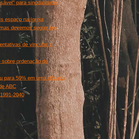
nsável" para sinodalidade,
s espaço na Igreja
, mas devemos seguir em
entativas de vincular a
é sobre ordenação de
nuiu para 59% em uma década
nde ABC
: 1991-2040