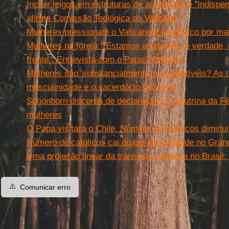
Incluir leigos em estruturas de autoridade é "indispe
afirma Comissão Teológica do Vaticano
Mulheres pressionam o Vaticano e Francisco por mai
Mulheres na Igreja: ''Estamos atrasados, é verdade
frente.'' Entrevista com o Papa Francisco
Mulheres são 'substancialmente' incompatíveis? As t
masculinidade e o sacerdócio falharam
Schönborn discorda de declaração da Doutrina da F
mulheres
O Papa visitará o Chile. Número de católicos dimi
Número de católicos cai quase pela metade no Gra
Uma projeção linear da transição religiosa no Brasil
⚠️
Comunicar erro