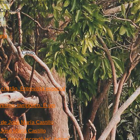
 mais solene o poder dos
Concílio Ecumênico
e
r firme seu poder, sua
interesses inconfessáveis. E
eja
? Não seria necessário
 E se é que falamos dos
s todos ao Céus, pedindo
ristão. Entrevista especial
tianismo, tampouco. É um
o de José María Castillo
 José María Castillo
ém disso, escondê-lo”. Artigo