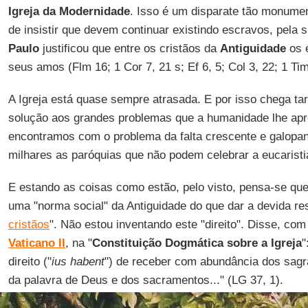
Igreja da Modernidade
. Isso é um disparate tão monumen
de insistir que devem continuar existindo escravos, pela
Paulo
justificou que entre os cristãos da
Antiguidade
os 
seus amos (Flm 16; 1 Cor 7, 21 s; Ef 6, 5; Col 3, 22; 1 Tim 
A Igreja está quase sempre atrasada. E por isso chega tar
solução aos grandes problemas que a humanidade lhe apr
encontramos com o problema da falta crescente e galopan
milhares as paróquias que não podem celebrar a eucaristi
E estando as coisas como estão, pelo visto, pensa-se qu
uma "norma social" da Antiguidade do que dar a devida re
cristãos
". Não estou inventando este "direito". Disse, com
Vaticano II
, na "
Constituição Dogmática sobre a Igreja
"
direito ("
ius habent
") de receber com abundância dos sagra
da palavra de Deus e dos sacramentos..." (LG 37, 1).