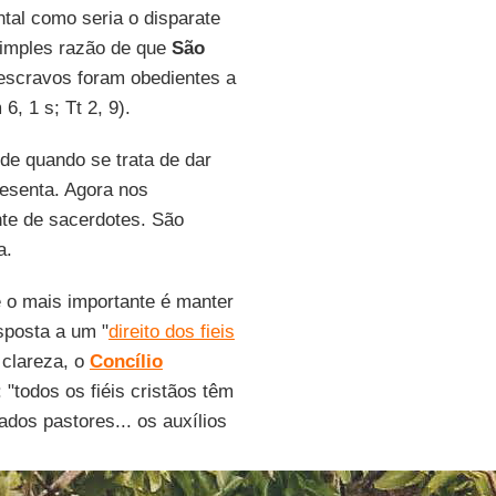
tal como seria o disparate
 simples razão de que
São
escravos foram obedientes a
6, 1 s; Tt 2, 9).
de quando se trata de dar
esenta. Agora nos
te de sacerdotes. São
a.
e o mais importante é manter
sposta a um "
direito dos fieis
 clareza, o
Concílio
: "todos os fiéis cristãos têm
dos pastores... os auxílios