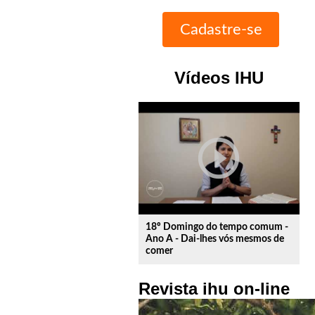
Vídeos IHU
play_circle_outline
18º Domingo do tempo comum -
Ano A - Dai-lhes vós mesmos de
comer
Revista ihu on-line