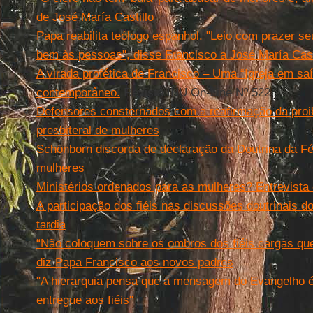
de José María Castillo
Papa reabilita teólogo espanhol. "Leio com prazer se
bem às pessoas", disse Francisco a José María Cast
A virada profética de Francisco – Uma “Igreja em sa
contemporâneo.
Revista IHU On-Line Nº 522
Defensores consternados com a reafirmação da proi
presbiteral de mulheres
Schönborn discorda de declaração da Doutrina da F
mulheres
Ministérios ordenados para as mulheres? Entrevista
A participação dos fiéis nas discussões doutrinais d
tardia
“Não coloquem sobre os ombros dos fiéis cargas qu
diz Papa Francisco aos novos padres
"A hierarquia pensa que a mensagem do Evangelho é
entregue aos fiéis"