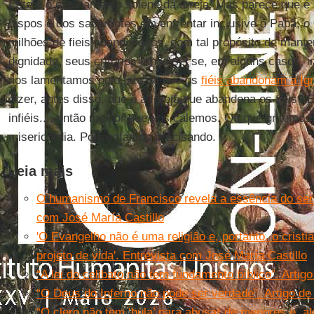
Este é o ensinamento solene da Igreja. Mas parece que é
bispos e dos sacerdotes em enfrentar inclusive o Papa, o
milhões de fieis abandonados, com tal propósito de mante
dignidade, seus critérios e não sei se, em alguns casos, 
nos lamentamos pelo fato de que os
fiéis abandonam a Igr
dizer, antes disso, que é a Igreja que abandona os fieis?
infiéis..., então melhor que nos calemos. Ou que gritemo
misericórdia. Pois estamos precisando.
Leia mais
O humanismo de Francisco revela a essência do ser c
com José María Castillo
'O Evangelho não é uma religião e, portanto, o cris
projeto de vida'. Entrevista com José María Castillo
“A lei do celibato não tem fundamento bíblico”. Artig
“O Deus do Inferno não pode ser verdade”. Artigo de
“O clero não tem ‘bula’ para abusar de menores e, al