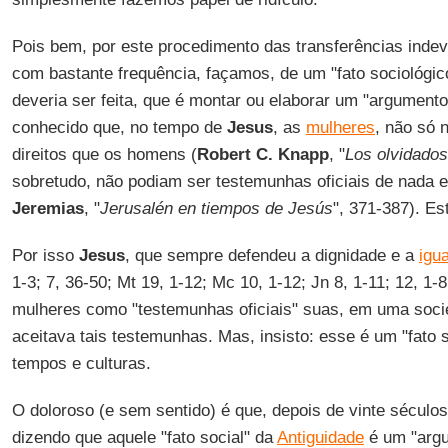
Pois bem, por este procedimento das transferências inde
com bastante frequência, façamos, de um "fato sociológi
deveria ser feita, que é montar ou elaborar um "argumento
conhecido que, no tempo de
Jesus
, as
mulheres
, não só
direitos que os homens (
Robert C. Knapp
, "
Los olvidado
sobretudo, não podiam ser testemunhas oficiais de nada 
Jeremias
, "
Jerusalén en tiempos de Jesús
", 371-387). Est
Por isso
Jesus
, que sempre defendeu a dignidade e a
igu
1-3; 7, 36-50; Mt 19, 1-12; Mc 10, 1-12; Jn 8, 1-11; 12, 1-8.
mulheres como "testemunhas oficiais" suas, em uma soci
aceitava tais testemunhas. Mas, insisto: esse é um "fato 
tempos e culturas.
O doloroso (e sem sentido) é que, depois de vinte sécul
dizendo que aquele "fato social" da
Antiguidade
é um "argu