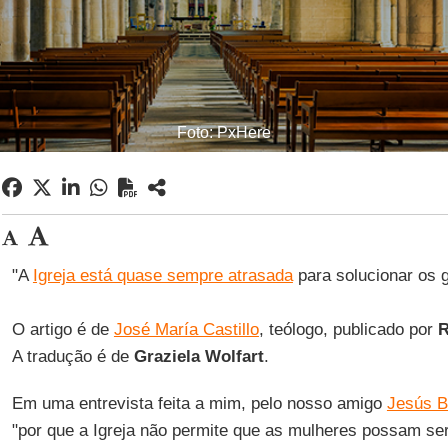
Foto: PxHere
"A
Igreja está quase sempre atrasada
para solucionar os 
O artigo é de
José María Castillo
, teólogo, publicado por
R
A tradução é de
Graziela Wolfart
.
Em uma entrevista feita a mim, pelo nosso amigo
Jesús B
"por que a Igreja não permite que as mulheres possam s