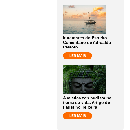
Itinerantes do Espírito.
Comentário de Adroaldo
Palaoro
LER MAIS
A mística zen budista na
trama da vida. Artigo de
Faustino Teixeira
LER MAIS