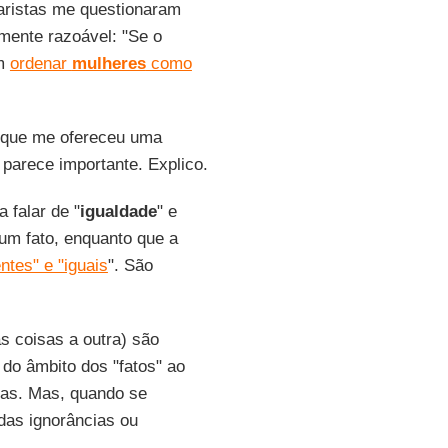
aristas me questionaram
amente razoável: "Se o
em
ordenar
mulheres
como
rque me ofereceu uma
parece importante. Explico.
 falar de "
igualdade
" e
 um fato, enquanto que a
ntes" e "iguais
". São
s coisas a outra) são
 do âmbito dos "fatos" ao
tas. Mas, quando se
as ignorâncias ou