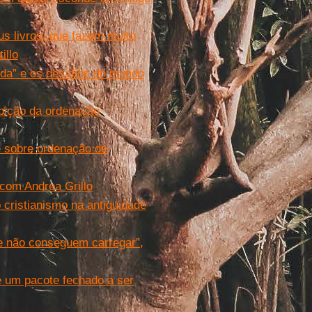
us livros, que fazem muito
illo
ída” e os desafios do mundo
bição da ordenação
é sobre ordenação de
 com Andrea Grillo
o cristianismo na antiguidade
e não conseguem carregar”,
 um pacote fechado a ser