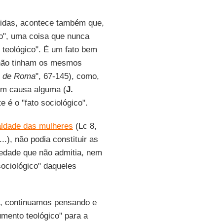
vidas, acontece também que,
co", uma coisa que nunca
 teológico". É um fato bem
 não tinham os mesmos
s de Roma
", 67-145), como,
em causa alguma (
J.
e é o "fato sociológico".
aldade das mulheres
(Lc 8,
..), não podia constituir as
edade que não admitia, nem
sociológico" daqueles
os, continuamos pensando e
mento teológico" para a