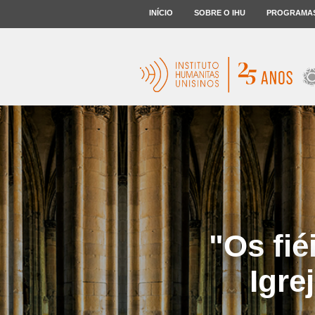
INÍCIO
SOBRE O IHU
PROGRAMA
"Os fié
Igre