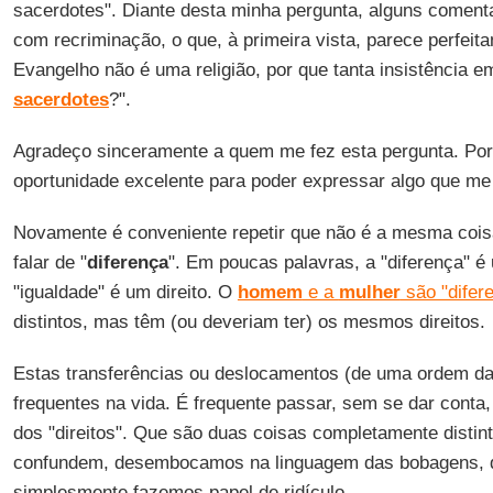
sacerdotes". Diante desta minha pergunta, alguns coment
com recriminação, o que, à primeira vista, parece perfeit
Evangelho não é uma religião, por que tanta insistência 
sacerdotes
?".
Agradeço sinceramente a quem me fez esta pergunta. Po
oportunidade excelente para poder expressar algo que me 
Novamente é conveniente repetir que não é a mesma coisa
falar de "
diferença
". Em poucas palavras, a "diferença" é
"igualdade" é um direito. O
homem
e a
mulher
são "difere
distintos, mas têm (ou deveriam ter) os mesmos direitos.
Estas transferências ou deslocamentos (de uma ordem da
frequentes na vida. É frequente passar, sem se dar conta,
dos "direitos". Que são duas coisas completamente distin
confundem, desembocamos na linguagem das bobagens, d
simplesmente fazemos papel de ridículo.