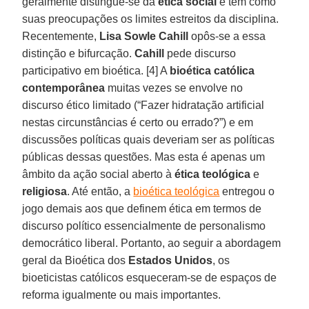
geralmente distingue-se da
ética social
e tem como
suas preocupações os limites estreitos da disciplina.
Recentemente,
Lisa Sowle Cahill
opôs-se a essa
distinção e bifurcação.
Cahill
pede discurso
participativo em bioética. [4] A
bioética católica
contemporânea
muitas vezes se envolve no
discurso ético limitado (“Fazer hidratação artificial
nestas circunstâncias é certo ou errado?”) e em
discussões políticas quais deveriam ser as políticas
públicas dessas questões. Mas esta é apenas um
âmbito da ação social aberto à
ética teológica
e
religiosa
. Até então, a
bioética teológica
entregou o
jogo demais aos que definem ética em termos de
discurso político essencialmente de personalismo
democrático liberal. Portanto, ao seguir a abordagem
geral da Bioética dos
Estados Unidos
, os
bioeticistas católicos esqueceram-se de espaços de
reforma igualmente ou mais importantes.