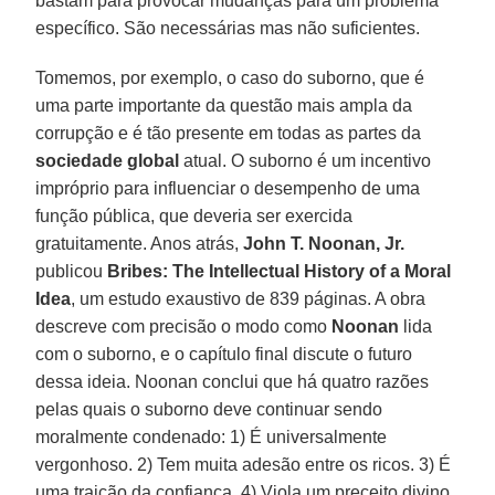
bastam para provocar mudanças para um problema
específico. São necessárias mas não suficientes.
Tomemos, por exemplo, o caso do suborno, que é
uma parte importante da questão mais ampla da
corrupção e é tão presente em todas as partes da
sociedade global
atual. O suborno é um incentivo
impróprio para influenciar o desempenho de uma
função pública, que deveria ser exercida
gratuitamente. Anos atrás,
John T. Noonan, Jr.
publicou
Bribes: The Intellectual History of a Moral
Idea
, um estudo exaustivo de 839 páginas. A obra
descreve com precisão o modo como
Noonan
lida
com o suborno, e o capítulo final discute o futuro
dessa ideia. Noonan conclui que há quatro razões
pelas quais o suborno deve continuar sendo
moralmente condenado: 1) É universalmente
vergonhoso. 2) Tem muita adesão entre os ricos. 3) É
uma traição da confiança. 4) Viola um preceito divino.