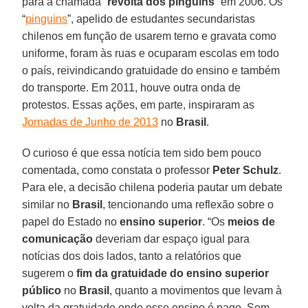
para a chamada “
revolta dos pinguins
” em 2006. Os
“
pinguins
”, apelido de estudantes secundaristas
chilenos em função de usarem terno e gravata como
uniforme, foram às ruas e ocuparam escolas em todo
o país, reivindicando gratuidade do ensino e também
do transporte. Em 2011, houve outra onda de
protestos. Essas ações, em parte, inspiraram as
Jornadas de Junho de 2013
no
Brasil
.
O curioso é que essa notícia tem sido bem pouco
comentada, como constata o professor
Peter Schulz
.
Para ele, a decisão chilena poderia pautar um debate
similar no
Brasil
, tencionando uma reflexão sobre o
papel do Estado no
ensino superior
. “Os
meios de
comunicação
deveriam dar espaço igual para
notícias dos dois lados, tanto a relatórios que
sugerem o
fim da gratuidade do ensino superior
público
no
Brasil
, quanto a movimentos que levam à
volta da gratuidade onde esse ensino é pago. Sem